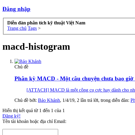
Đăng nhập
Diễn đàn phân tích kỹ thuật Việt Nam
Trang chủ
Tags
>
macd-histogram
Chủ đề
Phân kỳ MACD - Một câu chuyện chưa bao giờ 
[ATTACH] MACD là một công cụ cực hay dành cho những 
Chủ đề bởi:
Bảo Khánh
,
1/4/19
, 2 lần trả lời, trong diễn đàn:
Ph
Hiển thị kết quả từ 1 đến 1 của 1
Đăng ký!
Tên tài khoản hoặc địa chỉ Email: