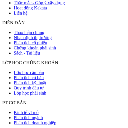
Thắc mắc - Góp ý xây dựng
Hoạt động Kakata
Liên hệ
DIỄN ĐÀN
Thảo luận chung
Nhận định thị trường
Phân tích cổ phiếu
Chứng khoán phái sinh
Sách - Tài liệu
LỚP HỌC CHỨNG KHOÁN
Lớp học căn bản
Phân tích cơ bản
Phân tích kỹ thuật
Quy trình đầu tư
Lớp học phái sinh
PT CƠ BẢN
Kinh tế vĩ mô
Phân tích ngành
Phân tích doanh nghiệp