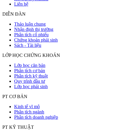
Liên hệ
DIỄN ĐÀN
Thảo luận chung
Nhận định thị trường
Phân tích cổ phiếu
Chứng khoán phái sinh
Sách - Tài liệu
LỚP HỌC CHỨNG KHOÁN
Lớp học căn bản
Phân tích cơ bản
Phân tích kỹ thuật
Quy trình đầu tư
Lớp học phái sinh
PT CƠ BẢN
Kinh tế vĩ mô
Phân tích ngành
Phân tích doanh nghiệp
PT KỸ THUẬT