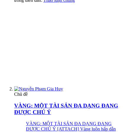
trong diễn đàn:
Thảo luận chung
Chủ đề
VÀNG: MỘT TÀI SẢN ĐA DẠNG ĐANG
ĐƯỢC CHÚ Ý
VÀNG: MỘT TÀI SẢN ĐA DẠNG ĐANG
ĐƯỢC CHÚ Ý [ATTACH] Vàng luôn hấp dẫn