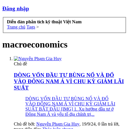
Đăng nhập
Diễn đàn phân tích kỹ thuật Việt Nam
Trang chủ
Tags
>
macroeconomics
Chủ đề
DÒNG VỐN ĐẦU TƯ BÙNG NỔ VÀ ĐỔ
VÀO ĐÔNG NAM Á VÌ CHU KỲ GIẢM LÃI
SUẤT
DÒNG VỐN ĐẦU TƯ BÙNG NỔ VÀ ĐỔ
VÀO ĐÔNG NAM Á VÌ CHU KỲ GIẢM LÃI
SUẤT BẮT ĐẦU [IMG] 1. Xu hướng đầu tư ở
Đông Nam Á và yếu tố địa chính trị...
Chủ đề bởi:
Nguyễn Phạm Gia Huy
,
19/9/24
, 0 lần trả lời,