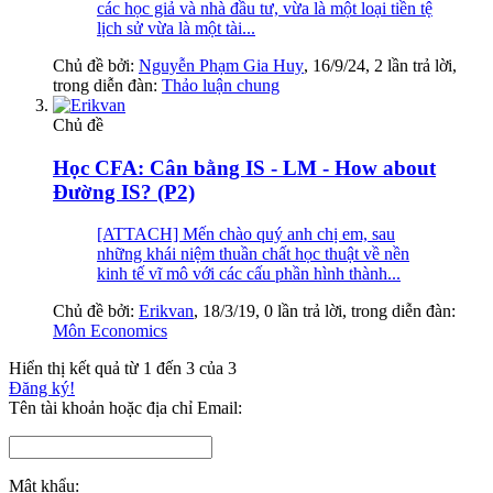
các học giả và nhà đầu tư, vừa là một loại tiền tệ
lịch sử vừa là một tài...
Chủ đề bởi:
Nguyễn Phạm Gia Huy
,
16/9/24
, 2 lần trả lời,
trong diễn đàn:
Thảo luận chung
Chủ đề
Học CFA: Cân bằng IS - LM - How about
Đường IS? (P2)
[ATTACH] Mến chào quý anh chị em, sau
những khái niệm thuần chất học thuật về nền
kinh tế vĩ mô với các cấu phần hình thành...
Chủ đề bởi:
Erikvan
,
18/3/19
, 0 lần trả lời, trong diễn đàn:
Môn Economics
Hiển thị kết quả từ 1 đến 3 của 3
Đăng ký!
Tên tài khoản hoặc địa chỉ Email:
Mật khẩu: