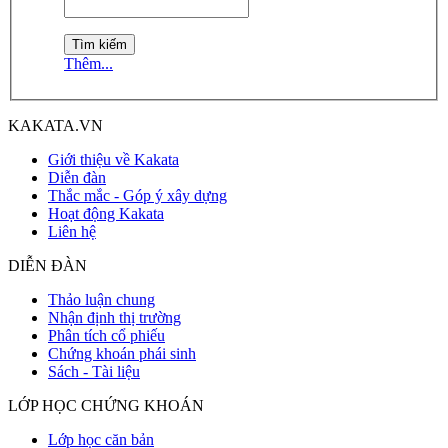
Thêm...
KAKATA.VN
Giới thiệu về Kakata
Diễn đàn
Thắc mắc - Góp ý xây dựng
Hoạt động Kakata
Liên hệ
DIỄN ĐÀN
Thảo luận chung
Nhận định thị trường
Phân tích cổ phiếu
Chứng khoán phái sinh
Sách - Tài liệu
LỚP HỌC CHỨNG KHOÁN
Lớp học căn bản