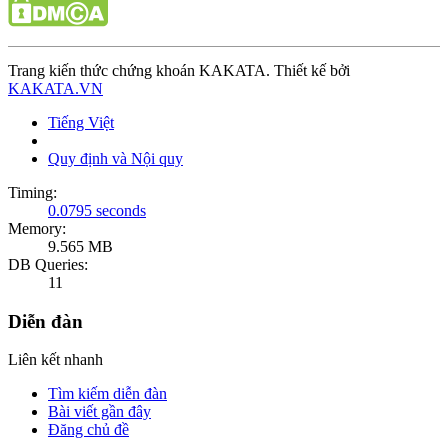
Trang kiến thức chứng khoán KAKATA. Thiết kế bởi
KAKATA.VN
Tiếng Việt
Quy định và Nội quy
Timing:
0.0795 seconds
Memory:
9.565 MB
DB Queries:
11
Diễn đàn
Liên kết nhanh
Tìm kiếm diễn đàn
Bài viết gần đây
Đăng chủ đề