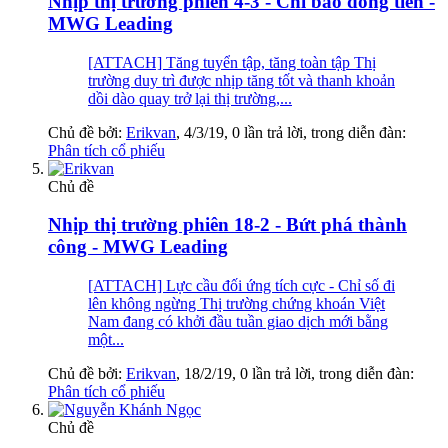
Nhịp thị trường phiên 4-3 - Chỉ báo dòng tiền -
MWG Leading
[ATTACH] Tăng tuyển tập, tăng toàn tập Thị
trường duy trì được nhịp tăng tốt và thanh khoản
dồi dào quay trở lại thị trường,...
Chủ đề bởi:
Erikvan
,
4/3/19
, 0 lần trả lời, trong diễn đàn:
Phân tích cổ phiếu
Chủ đề
Nhịp thị trường phiên 18-2 - Bứt phá thành
công - MWG Leading
[ATTACH] Lực cầu đối ứng tích cực - Chỉ số đi
lên không ngừng Thị trường chứng khoán Việt
Nam đang có khởi đầu tuần giao dịch mới bằng
một...
Chủ đề bởi:
Erikvan
,
18/2/19
, 0 lần trả lời, trong diễn đàn:
Phân tích cổ phiếu
Chủ đề