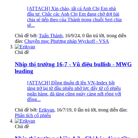
[ATTACH] Xin chào, tất cả Anh Chị Em nhà
đầu tư. Chắc các Anh Chị Em đang chờ đợi bài
chia sẻ tiếp theo của Thành trong chuỗi Seri chia
sẽ...
Chủ đề bởi:
Tuấn Thành
,
16/9/24
, 0 lần trả lời, trong diễn
đàn:
Chuyên mục Phương pháp Wyckoff - VSA
Chủ đề
Nhịp thị trường 16-7 - Vũ điệu bullish - MWG
leading
[ATTACH] Đồng thuận đi lên VN-Index bật
tăng trở lại từ đầu phiên nhờ lực đẩy từ cổ phiếu
ngân hàng, đà tăng cũng ngày càng nới rộng với
đồng...
Chủ đề bởi:
Erikvan
,
16/7/19
, 0 lần trả lời, trong diễn đàn:
Phân tích cổ phiếu
Chủ đề