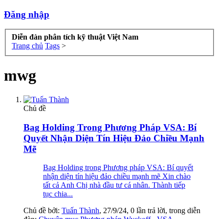
Đăng nhập
Diễn đàn phân tích kỹ thuật Việt Nam
Trang chủ
Tags
>
mwg
Chủ đề
Bag Holding Trong Phương Pháp VSA: Bí
Quyết Nhận Diện Tín Hiệu Đảo Chiều Mạnh
Mẽ
Bag Holding trong Phương pháp VSA: Bí quyết
nhận diện tín hiệu đảo chiều mạnh mẽ Xin chào
tất cả Anh Chị nhà đầu tư cá nhân. Thành tiếp
tục chia...
Chủ đề bởi:
Tuấn Thành
,
27/9/24
, 0 lần trả lời, trong diễn