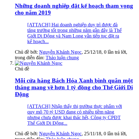
Những doanh nghiệp đặt kế hoạch tham vọng
cho năm 2019
[ATTACH] Hai doanh nghiệp duy trì được đà
tăng trưởng tốt trong những năm gần đây là Thế
Giới Di Động và Nam Long vẫn tiếp tục đặt ra
kế hoạch...
Chủ đề bởi:
Nguyễn Khánh Ngọc
,
25/12/18
, 0 lần trả lời,
trong diễn đàn:
Thảo luận chung
Chủ đề
Mỗi cửa hàng Bách Hóa Xanh bình quân một
tháng mang về hơn 1 tỷ đồng cho Thế Giới Di
Động
[ATTACH] Nhận thấy thị trường thực phẩm với
quy mô 70 tỷ USD đang có nhiều tiềm năng
nhưng chưa được khai thác hết, Công ty CPĐT
Thế Giới Di Động...
Chủ đề bởi:
Nguyễn Khánh Ngọc
,
25/11/18
, 0 lần trả lời,