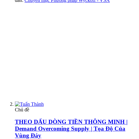
đàn:
Chuyên mục Phương pháp Wyckoff - VSA
Chủ đề
THEO DẤU DÒNG TIỀN THÔNG MINH |
Demand Overcoming Supply | Tọa Độ Của
Vùng Đáy