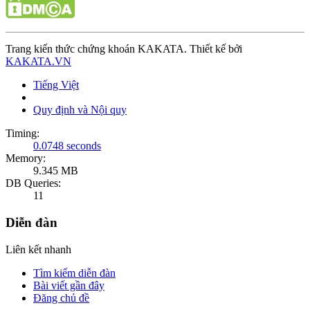
Trang kiến thức chứng khoán KAKATA. Thiết kế bởi
KAKATA.VN
Tiếng Việt
Quy định và Nội quy
Timing:
0.0748 seconds
Memory:
9.345 MB
DB Queries:
11
Diễn đàn
Liên kết nhanh
Tìm kiếm diễn đàn
Bài viết gần đây
Đăng chủ đề