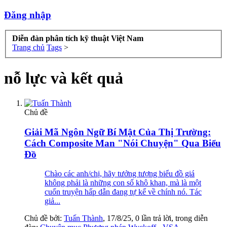
Đăng nhập
Diễn đàn phân tích kỹ thuật Việt Nam
Trang chủ
Tags
>
nỗ lực và kết quả
Chủ đề
Giải Mã Ngôn Ngữ Bí Mật Của Thị Trường:
Cách Composite Man "Nói Chuyện" Qua Biểu
Đồ
Chào các anh/chị, hãy tưởng tượng biểu đồ giá
không phải là những con số khô khan, mà là một
cuốn truyện hấp dẫn đang tự kể về chính nó. Tác
giả...
Chủ đề bởi:
Tuấn Thành
,
17/8/25
, 0 lần trả lời, trong diễn