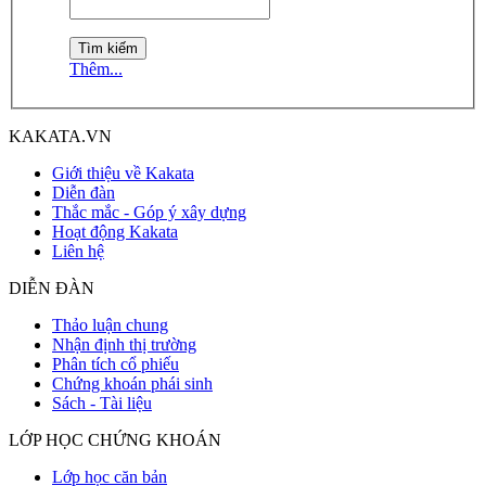
Thêm...
KAKATA.VN
Giới thiệu về Kakata
Diễn đàn
Thắc mắc - Góp ý xây dựng
Hoạt động Kakata
Liên hệ
DIỄN ĐÀN
Thảo luận chung
Nhận định thị trường
Phân tích cổ phiếu
Chứng khoán phái sinh
Sách - Tài liệu
LỚP HỌC CHỨNG KHOÁN
Lớp học căn bản