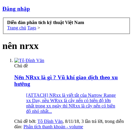
Đăng nhập
Diễn đàn phân tích kỹ thuật Việt Nam
Trang chủ
Tags
>
nên nrxx
Chủ đề
Nến NRxx là gì ? Vũ khí giao dịch theo xu
hướng
[ATTACH] NRxx là viết tắt của Narrow Range
xx Day, nều WRxx là cây nến có biên độ lớn
nhất trong xx ngày thì NRxx là cây nến có biên
độ nhỏ nhất...
Chủ đề bởi:
Tô Đình Văn
,
8/11/18
, 3 lần trả lời, trong diễn
đàn:
Phân tích thanh khoản - volume