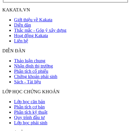
KAKATA.VN
Giới thiệu về Kakata
Diễn đàn
Thắc mắc - Góp ý xây dựng
Hoạt động Kakata
Liên hệ
DIỄN ĐÀN
Thảo luận chung
Nhận định thị trường
Phân tích cổ phiếu
Chứng khoán phái sinh
Sách - Tài liệu
LỚP HỌC CHỨNG KHOÁN
Lớp học căn bản
Phân tích cơ bản
Phân tích kỹ thuật
Quy trình đầu tư
Lớp học phái sinh