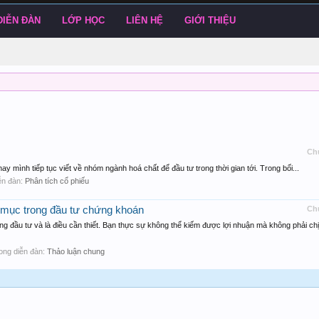
DIỄN ĐÀN
LỚP HỌC
LIÊN HỆ
GIỚI THIỆU
Ch
nay mình tiếp tục viết về nhóm ngành hoá chất để đầu tư trong thời gian tới. Trong bối...
iễn đàn:
Phân tích cổ phiếu
 mục trong đầu tư chứng khoán
Ch
ộng đầu tư và là điều cần thiết. Bạn thực sự không thể kiếm được lợi nhuận mà không phải chị
 trong diễn đàn:
Thảo luận chung