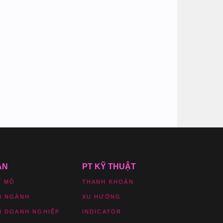
ẢN
PT KỸ THUẬT
Ĩ MÔ
THANH KHOẢN
H NGÀNH
XU HƯỚNG
H DOANH NGHIỆP
INDICATOR