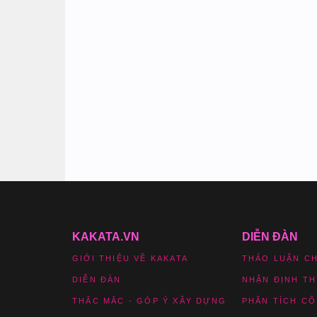
KAKATA.VN
DIỄN ĐÀN
GIỚI THIỆU VỀ KAKATA
THẢO LUẬN C
DIỄN ĐÀN
NHẬN ĐỊNH T
THẮC MẮC - GÓP Ý XÂY DỰNG
PHÂN TÍCH CỔ