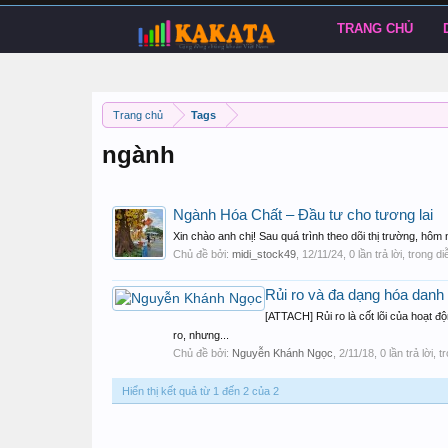
TRANG CHỦ
Trang chủ
Tags
ngành
Ngành Hóa Chất – Đầu tư cho tương lai
Xin chào anh chị! Sau quá trình theo dõi thị trường, hôm 
Chủ đề bởi:
midi_stock49
,
12/11/24
, 0 lần trả lời, trong d
Rủi ro và đa dạng hóa danh
[ATTACH] Rủi ro là cốt lõi của hoạt đ
ro, nhưng...
Chủ đề bởi:
Nguyễn Khánh Ngọc
,
2/11/18
, 0 lần trả lời,
Hiển thị kết quả từ 1 đến 2 của 2