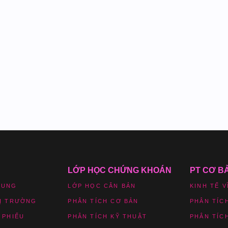
LỚP HỌC CHỨNG KHOÁN
PT CƠ B
HUNG
LỚP HỌC CĂN BẢN
KINH TẾ V
HỊ TRƯỜNG
PHÂN TÍCH CƠ BẢN
PHÂN TÍC
 PHIẾU
PHÂN TÍCH KỸ THUẬT
PHÂN TÍC