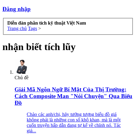
Đăng nhập
Diễn đàn phân tích kỹ thuật Việt Nam
Trang chủ
Tags
>
nhận biết tích lũy
Chủ đề
Giải Mã Ngôn Ngữ Bí Mật Của Thị Trường:
Cách Composite Man "Nói Chuyện" Qua Biểu
Đồ
Chào các anh/chị, hãy tưởng tượng biểu đồ giá
không phải là những con số khô khan, mà là một
cuốn truyện hấp dẫn đang tự kể về chính nó. Tác
giả...