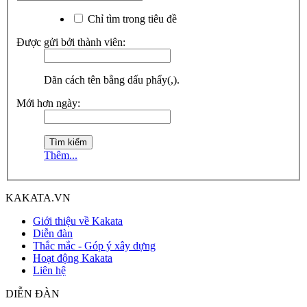
Chỉ tìm trong tiêu đề
Được gửi bởi thành viên:
Dãn cách tên bằng dấu phẩy(,).
Mới hơn ngày:
Thêm...
KAKATA.VN
Giới thiệu về Kakata
Diễn đàn
Thắc mắc - Góp ý xây dựng
Hoạt động Kakata
Liên hệ
DIỄN ĐÀN