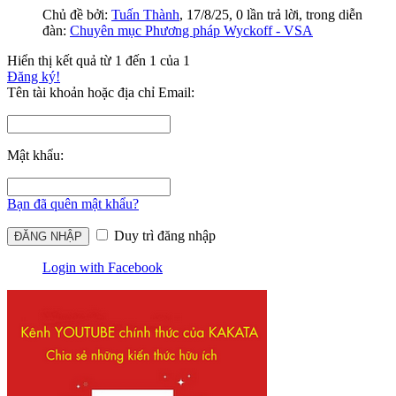
Chủ đề bởi:
Tuấn Thành
,
17/8/25
, 0 lần trả lời, trong diễn
đàn:
Chuyên mục Phương pháp Wyckoff - VSA
Hiển thị kết quả từ 1 đến 1 của 1
Đăng ký!
Tên tài khoản hoặc địa chỉ Email:
Mật khẩu:
Bạn đã quên mật khẩu?
Duy trì đăng nhập
Login with Facebook