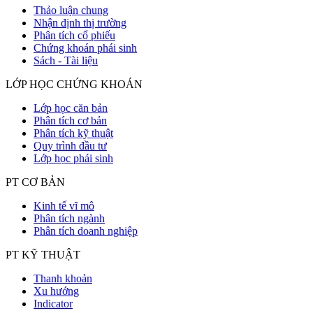
Thảo luận chung
Nhận định thị trường
Phân tích cổ phiếu
Chứng khoán phái sinh
Sách - Tài liệu
LỚP HỌC CHỨNG KHOÁN
Lớp học căn bản
Phân tích cơ bản
Phân tích kỹ thuật
Quy trình đầu tư
Lớp học phái sinh
PT CƠ BẢN
Kinh tế vĩ mô
Phân tích ngành
Phân tích doanh nghiệp
PT KỸ THUẬT
Thanh khoản
Xu hướng
Indicator