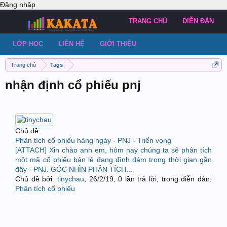
Đăng nhập
TRANG CHỦ
DIỄN ĐÀN
LỚP HỌC
LIÊN HỆ
GIỚI THIỆU
Trang chủ
Tags
nhận định cổ phiếu pnj
Chủ đề
Phân tích cổ phiếu hàng ngày - PNJ - Triển vọng
[ATTACH] Xin chào anh em, hôm nay chúng ta sẽ phân tích
một mã cổ phiếu bán lẻ đang đình đám trong thời gian gần
đây - PNJ. GÓC NHÌN PHÂN TÍCH...
Chủ đề bởi:
tinychau
,
26/2/19
, 0 lần trả lời, trong diễn đàn:
Phân tích cổ phiếu