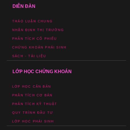
DIỄN ĐÀN
THẢO LUẬN CHUNG
NHẬN ĐỊNH THỊ TRƯỜNG
PHÂN TÍCH CỔ PHIẾU
CHỨNG KHOÁN PHÁI SINH
SÁCH - TÀI LIỆU
LỚP HỌC CHỨNG KHOÁN
LỚP HỌC CĂN BẢN
PHÂN TÍCH CƠ BẢN
PHÂN TÍCH KỸ THUẬT
QUY TRÌNH ĐẦU TƯ
LỚP HỌC PHÁI SINH