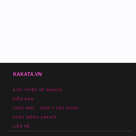
KAKATA.VN
GIỚI THIỆU VỀ KAKATA
DIỄN ĐÀN
THẮC MẮC - GÓP Ý XÂY DỰNG
HOẠT ĐỘNG KAKATA
LIÊN HỆ