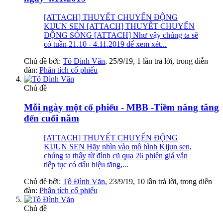
[ATTACH] THUYẾT CHUYỂN ĐỘNG
KIJUN SEN [ATTACH] THUYẾT CHUYỂN
ĐỘNG SÓNG [ATTACH] Như vậy chúng ta sẽ
có tuần 21.10 - 4.11.2019 để xem xét...
Chủ đề bởi:
Tô Đình Văn
,
25/9/19
, 1 lần trả lời, trong diễn
đàn:
Phân tích cổ phiếu
Chủ đề
Mỗi ngày một cổ phiếu - MBB -Tiềm năng tăng
đến cuối năm
[ATTACH] THUYẾT CHUYỂN ĐỘNG
KIJUN SEN Hãy nhìn vào mô hình Kijun sen,
chúng ta thấy từ đỉnh cũ qua 26 phiên giá vẫn
tiếp tục có dấu hiệu tăng,...
Chủ đề bởi:
Tô Đình Văn
,
23/9/19
, 10 lần trả lời, trong diễn
đàn:
Phân tích cổ phiếu
Chủ đề