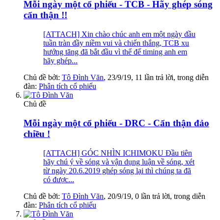
Mỗi ngày một cổ phiếu - TCB - Hãy ghép sóng
cẩn thận !!
[ATTACH] Xin chào chúc anh em một ngày đầu
tuần tràn đầy niềm vui và chiến thắng, TCB xu
hướng tăng đã bắt đầu vì thế đế timing anh em
hãy ghép...
Chủ đề bởi:
Tô Đình Văn
,
23/9/19
, 11 lần trả lời, trong diễn
đàn:
Phân tích cổ phiếu
Chủ đề
Mỗi ngày một cổ phiếu - DRC - Cẩn thận đảo
chiều !
[ATTACH] GÓC NHÌN ICHIMOKU Đầu tiên
hãy chú ý về sóng và vận dụng luận về sóng, xét
từ ngày 20.6.2019 ghép sóng lại thì chúng ta đã
có được...
Chủ đề bởi:
Tô Đình Văn
,
20/9/19
, 0 lần trả lời, trong diễn
đàn:
Phân tích cổ phiếu