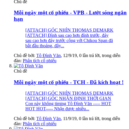
Chủ đề
Mỗi ngày một cổ phiếu - VPB - Lướt sóng ngắn
hạn
[ATTACH] GÓC NHÌN THOMAS DEMARK
[ATTACH] Đình sau cao hơn đỉnh trước, đáy
sau cao hơn đáy trước cộng với Chikou Span đã
bắt đầu thoáng, đây...
Chủ đề bởi:
Tô Đình Văn
,
12/9/19
, 0 lần trả lời, trong diễn
đàn:
Phân tích cổ phiếu
Chủ đề
Mỗi ngày một cổ phiếu - TCH - Đã kích hoạt !
[ATTACH] GÓC NHÌN THOMAS DEMARK
[ATTACH] GÓC NHẬN ĐỊNH THỜI GIAN
Con này không timing Tô Đình Văn ----- HOT
HOT HOT----- Nhận được nhiều...
Chủ đề bởi:
Tô Đình Văn
,
11/9/19
, 0 lần trả lời, trong diễn
đàn:
Phân tích cổ phiếu