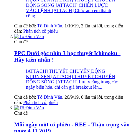
ĐỘNG SÓNG [ATTACH] CHIẾN LƯỢC
VÀO LỆNH [ATTACH] Chúc anh em thành
công...
Chủ đề bởi:
Tô Đình Văn
,
1/10/19
, 2 lần trả lời, trong diễn
đàn:
Phân tích cổ phiếu
Chủ đề
PPC Dưới góc nhìn 3 học thuyết Ichimoku -
Hãy kiên nhẫn !
[ATTACH] THUYẾT CHUYỂN ĐỘNG
KIJUN SEN [ATTACH] THUYẾT CHUYỂN
ĐỘNG SÓNG [ATTACH] Lưu ý rằng trong các
ngày biến hóa, chỉ cần giá breakout lên...
Chủ đề bởi:
Tô Đình Văn
,
26/9/19
, 0 lần trả lời, trong diễn
đàn:
Phân tích cổ phiếu
Chủ đề
Mỗi ngày một cổ phiếu - REE - Thận trọng vào
ngày 4.11.2019