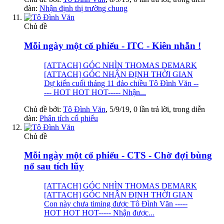
đàn:
Nhận định thị trường chung
Chủ đề
Mỗi ngày một cổ phiếu - ITC - Kiên nhẫn !
[ATTACH] GÓC NHÌN THOMAS DEMARK
[ATTACH] GÓC NHẬN ĐỊNH THỜI GIAN
Dự kiến cuối tháng 11 đảo chiều Tô Đình Văn --
--- HOT HOT HOT----- Nhận...
Chủ đề bởi:
Tô Đình Văn
,
5/9/19
, 0 lần trả lời, trong diễn
đàn:
Phân tích cổ phiếu
Chủ đề
Mỗi ngày một cổ phiếu - CTS - Chờ đợi bùng
nổ sau tích lũy
[ATTACH] GÓC NHÌN THOMAS DEMARK
[ATTACH] GÓC NHẬN ĐỊNH THỜI GIAN
Con này chưa timing được Tô Đình Văn -----
HOT HOT HOT----- Nhận được...