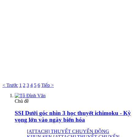
< Trước
1
2
3
4
5
6
Tiếp >
Chủ đề
SSI Dưới góc nhìn 3 học thuyết ichimoku - Kỳ
vọng lớn vào ngày biến hóa
[ATTACH] THUYẾT CHUYỂN ĐỘNG
KIJUN SEN [ATTACH] THUYẾT CHUYỂN