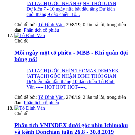
[ATTACH] GÓC NHẬN ĐỊNH THỜI GIAN
Dự kiến 7 - 10 ngày nữa bắt đầu tăng Dự kiến
cuối tháng 9 đảo chiều Tô...
Chủ đề bởi:
Tô Đình Văn
,
29/8/19
, 0 lần trả lời, trong diễn
đàn:
Phân tích cổ phiếu
Chủ đề
Mỗi ngày một cổ phiếu - MBB - Khi quân đội
bùng nổ!
[ATTACH] GÓC NHÌN THOMAS DEMARK
[ATTACH] GÓC NHẬN ĐỊNH THỜI GIAN
Dự kiến tuần đầu tháng 10 đảo chiều Tô Đình
Văn ----- HOT HOT HOT-----...
Chủ đề bởi:
Tô Đình Văn
,
27/8/19
, 2 lần trả lời, trong diễn
đàn:
Phân tích cổ phiếu
Chủ đề
Phân tích VNINDEX dưới góc nhìn Ichimoku
và kênh Donchian tuần 26.8 - 30.8.2019