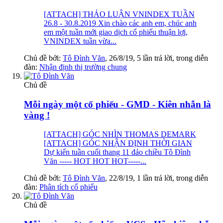
[ATTACH] THẢO LUẬN VNINDEX TUẦN
26.8 - 30.8.2019 Xin chào các anh em, chúc anh
em một tuần mới giao dịch cổ phiếu thuận lợi,
VNINDEX tuần vừa...
Chủ đề bởi:
Tô Đình Văn
,
26/8/19
, 5 lần trả lời, trong diễn
đàn:
Nhận định thị trường chung
Chủ đề
Mỗi ngày một cổ phiếu - GMD - Kiên nhẫn là
vàng !
[ATTACH] GÓC NHÌN THOMAS DEMARK
[ATTACH] GÓC NHẬN ĐỊNH THỜI GIAN
Dự kiến tuần cuối thang 11 đảo chiều Tô Đình
Văn ----- HOT HOT HOT-----...
Chủ đề bởi:
Tô Đình Văn
,
22/8/19
, 1 lần trả lời, trong diễn
đàn:
Phân tích cổ phiếu
Chủ đề