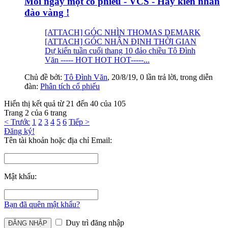
Mỗi ngày một cổ phiếu - VCS - Hãy kiên nhẫn
đào vàng !
[ATTACH] GÓC NHÌN THOMAS DEMARK
[ATTACH] GÓC NHẬN ĐỊNH THỜI GIAN
Dự kiến tuần cuối thang 10 đảo chiều Tô Đình
Văn ----- HOT HOT HOT-----...
Chủ đề bởi:
Tô Đình Văn
,
20/8/19
, 0 lần trả lời, trong diễn
đàn:
Phân tích cổ phiếu
Hiển thị kết quả từ 21 đến 40 của 105
Trang 2 của 6 trang
< Trước
1
2
3
4
5
6
Tiếp >
Đăng ký!
Tên tài khoản hoặc địa chỉ Email:
Mật khẩu:
Bạn đã quên mật khẩu?
Duy trì đăng nhập