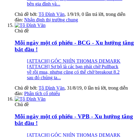
bên gia đình và...
Chủ đề bởi:
Tô Đình Văn
,
1/9/19
, 0 lần trả lời, trong diễn
đàn:
Nhận định thị trường chung
Chủ đề
Mỗi ngày một cổ phiếu - BCG - Xu hướng tăng
bắt đầu !
[ATTACH] GÓC NHÌN THOMAS DEMARK
[ATTACH] Sơ bộ là các bạn phải chờ Pullback
về rồi mua, nhưng cũng có thể chờ breakout 8.2
sau đó chúng ta...
Chủ đề bởi:
Tô Đình Văn
,
31/8/19
, 0 lần trả lời, trong diễn
đàn:
Phân tích cổ phiếu
Chủ đề
Mỗi ngày một cổ phiếu - VPB - Xu hướng tăng
bắt đầu !
[ATTACH] GÓC NHÌN THOMAS DEMARK