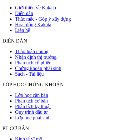
Giới thiệu về Kakata
Diễn đàn
Thắc mắc - Góp ý xây dựng
Hoạt động Kakata
Liên hệ
DIỄN ĐÀN
Thảo luận chung
Nhận định thị trường
Phân tích cổ phiếu
Chứng khoán phái sinh
Sách - Tài liệu
LỚP HỌC CHỨNG KHOÁN
Lớp học căn bản
Phân tích cơ bản
Phân tích kỹ thuật
Quy trình đầu tư
Lớp học phái sinh
PT CƠ BẢN
Kinh tế vĩ mô