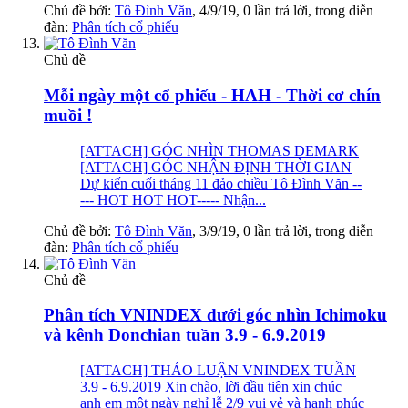
Chủ đề bởi:
Tô Đình Văn
,
4/9/19
, 0 lần trả lời, trong diễn
đàn:
Phân tích cổ phiếu
Chủ đề
Mỗi ngày một cổ phiếu - HAH - Thời cơ chín
muồi !
[ATTACH] GÓC NHÌN THOMAS DEMARK
[ATTACH] GÓC NHẬN ĐỊNH THỜI GIAN
Dự kiến cuối tháng 11 đảo chiều Tô Đình Văn --
--- HOT HOT HOT----- Nhận...
Chủ đề bởi:
Tô Đình Văn
,
3/9/19
, 0 lần trả lời, trong diễn
đàn:
Phân tích cổ phiếu
Chủ đề
Phân tích VNINDEX dưới góc nhìn Ichimoku
và kênh Donchian tuần 3.9 - 6.9.2019
[ATTACH] THẢO LUẬN VNINDEX TUẦN
3.9 - 6.9.2019 Xin chào, lời đầu tiên xin chúc
anh em một ngày nghỉ lễ 2/9 vui vẻ và hạnh phúc