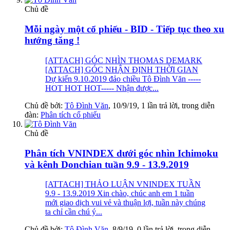
Chủ đề
Mỗi ngày một cổ phiếu - BID - Tiếp tục theo xu
hướng tăng !
[ATTACH] GÓC NHÌN THOMAS DEMARK
[ATTACH] GÓC NHẬN ĐỊNH THỜI GIAN
Dự kiến 9.10.2019 đảo chiều Tô Đình Văn -----
HOT HOT HOT----- Nhận được...
Chủ đề bởi:
Tô Đình Văn
,
10/9/19
, 1 lần trả lời, trong diễn
đàn:
Phân tích cổ phiếu
Chủ đề
Phân tích VNINDEX dưới góc nhìn Ichimoku
và kênh Donchian tuần 9.9 - 13.9.2019
[ATTACH] THẢO LUẬN VNINDEX TUẦN
9.9 - 13.9.2019 Xin chào, chúc anh em 1 tuần
mới giao dịch vui vẻ và thuận lợi, tuần này chúng
ta chỉ cần chú ý...
Chủ đề bởi:
Tô Đình Văn
,
8/9/19
, 0 lần trả lời, trong diễn