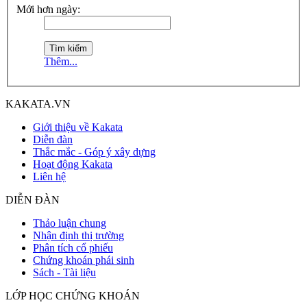
Mới hơn ngày:
Thêm...
KAKATA.VN
Giới thiệu về Kakata
Diễn đàn
Thắc mắc - Góp ý xây dựng
Hoạt động Kakata
Liên hệ
DIỄN ĐÀN
Thảo luận chung
Nhận định thị trường
Phân tích cổ phiếu
Chứng khoán phái sinh
Sách - Tài liệu
LỚP HỌC CHỨNG KHOÁN