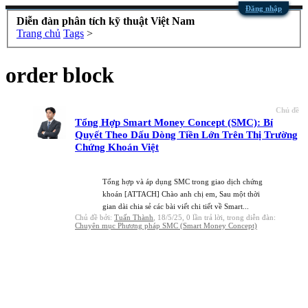
Đăng nhập
Diễn đàn phân tích kỹ thuật Việt Nam
Trang chủ
Tags
>
order block
Chủ đề
Tổng Hợp Smart Money Concept (SMC): Bí
Quyết Theo Dấu Dòng Tiền Lớn Trên Thị Trường
Chứng Khoán Việt
Tổng hợp và áp dụng SMC trong giao dịch chứng
khoán [ATTACH] Chào anh chị em, Sau một thời
gian dài chia sẻ các bài viết chi tiết về Smart...
Chủ đề bởi:
Tuấn Thành
,
18/5/25
, 0 lần trả lời, trong diễn đàn:
Chuyên mục Phương pháp SMC (Smart Money Concept)