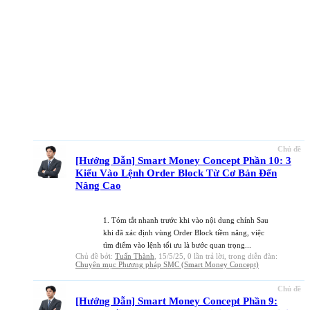
Chủ đề
[Hướng Dẫn] Smart Money Concept Phần 10: 3
Kiểu Vào Lệnh Order Block Từ Cơ Bản Đến
Nâng Cao
1. Tóm tắt nhanh trước khi vào nội dung chính Sau
khi đã xác định vùng Order Block tiềm năng, việc
tìm điểm vào lệnh tối ưu là bước quan trọng...
Chủ đề bởi:
Tuấn Thành
,
15/5/25
, 0 lần trả lời, trong diễn đàn:
Chuyên mục Phương pháp SMC (Smart Money Concept)
Chủ đề
[Hướng Dẫn] Smart Money Concept Phần 9: