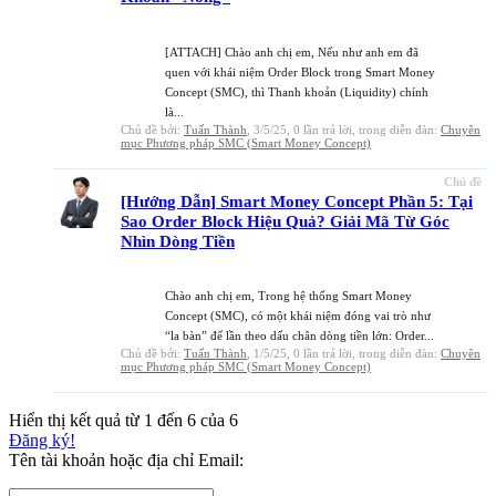
[ATTACH] Chào anh chị em, Nếu như anh em đã
quen với khái niệm Order Block trong Smart Money
Concept (SMC), thì Thanh khoản (Liquidity) chính
là...
Chủ đề bởi:
Tuấn Thành
,
3/5/25
, 0 lần trả lời, trong diễn đàn:
Chuyên
mục Phương pháp SMC (Smart Money Concept)
Chủ đề
[Hướng Dẫn] Smart Money Concept Phần 5: Tại
Sao Order Block Hiệu Quả? Giải Mã Từ Góc
Nhìn Dòng Tiền
Chào anh chị em, Trong hệ thống Smart Money
Concept (SMC), có một khái niệm đóng vai trò như
“la bàn” để lần theo dấu chân dòng tiền lớn: Order...
Chủ đề bởi:
Tuấn Thành
,
1/5/25
, 0 lần trả lời, trong diễn đàn:
Chuyên
mục Phương pháp SMC (Smart Money Concept)
Hiển thị kết quả từ 1 đến 6 của 6
Đăng ký!
Tên tài khoản hoặc địa chỉ Email: