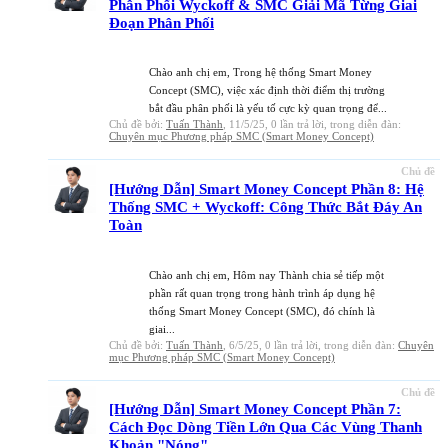
Phân Phối Wyckoff & SMC Giải Mã Từng Giai
Đoạn Phân Phối
Chào anh chị em, Trong hệ thống Smart Money
Concept (SMC), việc xác định thời điểm thị trường
bắt đầu phân phối là yếu tố cực kỳ quan trọng để...
Chủ đề bởi:
Tuấn Thành
,
11/5/25
, 0 lần trả lời, trong diễn đàn:
Chuyên mục Phương pháp SMC (Smart Money Concept)
Chủ đề
[Hướng Dẫn] Smart Money Concept Phần 8: Hệ
Thống SMC + Wyckoff: Công Thức Bắt Đáy An
Toàn
Chào anh chị em, Hôm nay Thành chia sẻ tiếp một
phần rất quan trọng trong hành trình áp dụng hệ
thống Smart Money Concept (SMC), đó chính là
giai...
Chủ đề bởi:
Tuấn Thành
,
6/5/25
, 0 lần trả lời, trong diễn đàn:
Chuyên
mục Phương pháp SMC (Smart Money Concept)
Chủ đề
[Hướng Dẫn] Smart Money Concept Phần 7:
Cách Đọc Dòng Tiền Lớn Qua Các Vùng Thanh
Khoản "Nóng"