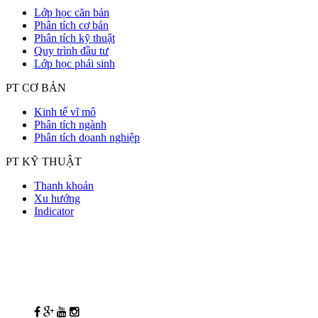
Lớp học căn bản
Phân tích cơ bản
Phân tích kỹ thuật
Quy trình đầu tư
Lớp học phái sinh
PT CƠ BẢN
Kinh tế vĩ mô
Phân tích ngành
Phân tích doanh nghiệp
PT KỸ THUẬT
Thanh khoản
Xu hướng
Indicator