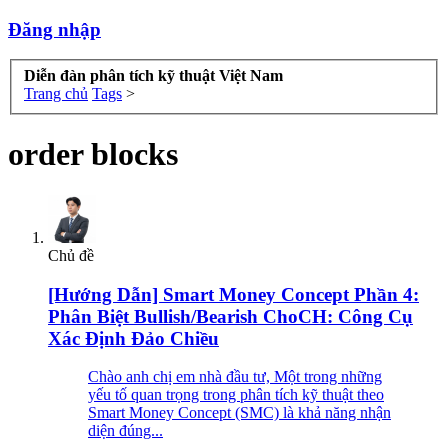
Đăng nhập
Diễn đàn phân tích kỹ thuật Việt Nam
Trang chủ
Tags
>
order blocks
Chủ đề
[Hướng Dẫn] Smart Money Concept Phần 4:
Phân Biệt Bullish/Bearish ChoCH: Công Cụ
Xác Định Đảo Chiều
Chào anh chị em nhà đầu tư, Một trong những
yếu tố quan trọng trong phân tích kỹ thuật theo
Smart Money Concept (SMC) là khả năng nhận
diện đúng...