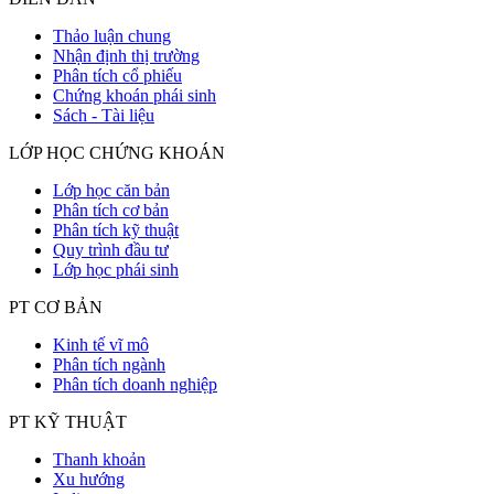
Thảo luận chung
Nhận định thị trường
Phân tích cổ phiếu
Chứng khoán phái sinh
Sách - Tài liệu
LỚP HỌC CHỨNG KHOÁN
Lớp học căn bản
Phân tích cơ bản
Phân tích kỹ thuật
Quy trình đầu tư
Lớp học phái sinh
PT CƠ BẢN
Kinh tế vĩ mô
Phân tích ngành
Phân tích doanh nghiệp
PT KỸ THUẬT
Thanh khoản
Xu hướng