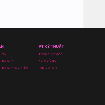
ẢN
PT KỸ THUẬT
Ĩ MÔ
THANH KHOẢN
H NGÀNH
XU HƯỚNG
H DOANH NGHIỆP
INDICATOR