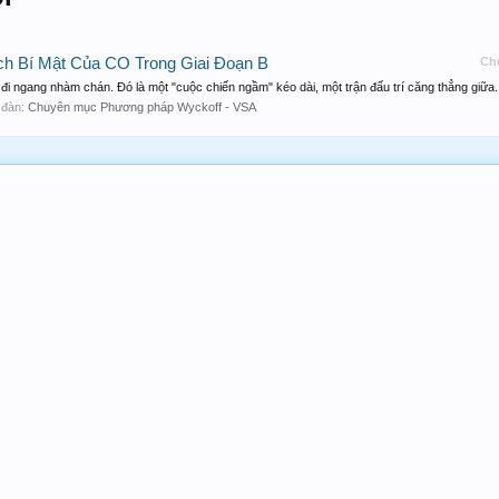
ch Bí Mật Của CO Trong Giai Đoạn B
Ch
 đi ngang nhàm chán. Đó là một "cuộc chiến ngầm" kéo dài, một trận đấu trí căng thẳng giữa.
n đàn:
Chuyên mục Phương pháp Wyckoff - VSA