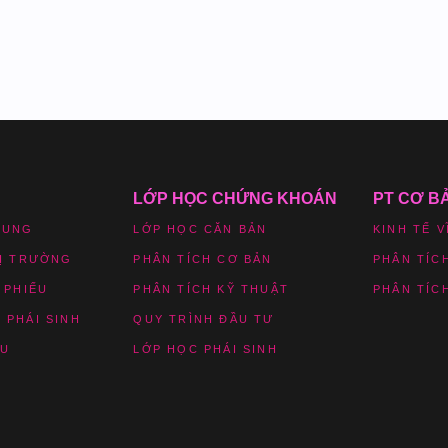
LỚP HỌC CHỨNG KHOÁN
PT CƠ B
HUNG
LỚP HỌC CĂN BẢN
KINH TẾ V
HỊ TRƯỜNG
PHÂN TÍCH CƠ BẢN
PHÂN TÍC
 PHIẾU
PHÂN TÍCH KỸ THUẬT
PHÂN TÍC
 PHÁI SINH
QUY TRÌNH ĐẦU TƯ
ỆU
LỚP HỌC PHÁI SINH