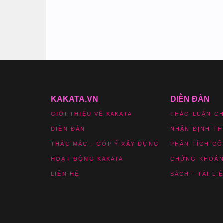
KAKATA.VN
DIỄN ĐÀN
GIỚI THIỆU VỀ KAKATA
THẢO LUẬN C
DIỄN ĐÀN
NHẬN ĐỊNH T
THẮC MẮC - GÓP Ý XÂY DỰNG
PHÂN TÍCH CỔ
HOẠT ĐỘNG KAKATA
CHỨNG KHOÁN
LIÊN HỆ
SÁCH - TÀI LI