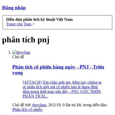
Đăng nhập
Diễn đàn phân tích kỹ thuật Việt Nam
Trang chủ
Tags
>
phân tích pnj
Chủ đề
Phân tích cổ phiếu hàng ngày - PNJ - Triển
vọng
[ATTACH] Xin chào anh em, hôm nay chúng ta
sẽ phân tích một mã cổ phiếu bán lẻ đang đình
đám trong thời gian gần đây - PNJ. GÓC NHÌN
PHÂN TÍCH...
Chủ đề bởi:
tinychau
,
26/2/19
, 0 lần trả lời, trong diễn đàn:
Phân tích cổ phiếu