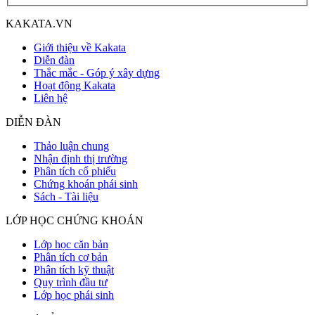
KAKATA.VN
Giới thiệu về Kakata
Diễn đàn
Thắc mắc - Góp ý xây dựng
Hoạt động Kakata
Liên hệ
DIỄN ĐÀN
Thảo luận chung
Nhận định thị trường
Phân tích cổ phiếu
Chứng khoán phái sinh
Sách - Tài liệu
LỚP HỌC CHỨNG KHOÁN
Lớp học căn bản
Phân tích cơ bản
Phân tích kỹ thuật
Quy trình đầu tư
Lớp học phái sinh