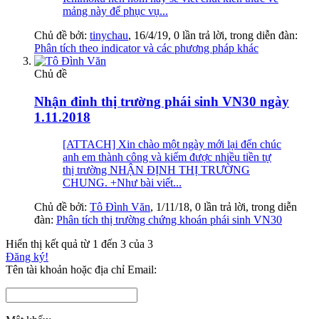
mảng này để phục vụ...
Chủ đề bởi:
tinychau
,
16/4/19
, 0 lần trả lời, trong diễn đàn:
Phân tích theo indicator và các phương pháp khác
Chủ đề
Nhận đinh thị trường phái sinh VN30 ngày
1.11.2018
[ATTACH] Xin chào một ngày mới lại đến chúc
anh em thành công và kiếm được nhiều tiền tự
thị trường NHẬN ĐỊNH THỊ TRƯỜNG
CHUNG. +Như bài viết...
Chủ đề bởi:
Tô Đình Văn
,
1/11/18
, 0 lần trả lời, trong diễn
đàn:
Phân tích thị trường chứng khoán phái sinh VN30
Hiển thị kết quả từ 1 đến 3 của 3
Đăng ký!
Tên tài khoản hoặc địa chỉ Email: