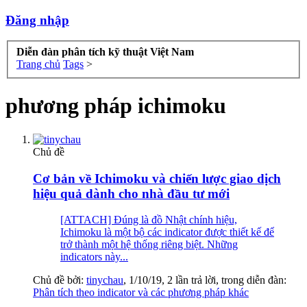
Đăng nhập
Diễn đàn phân tích kỹ thuật Việt Nam
Trang chủ
Tags
>
phương pháp ichimoku
Chủ đề
Cơ bản về Ichimoku và chiến lược giao dịch
hiệu quả dành cho nhà đầu tư mới
[ATTACH] Đúng là đồ Nhật chính hiệu,
Ichimoku là một bộ các indicator được thiết kế để
trở thành một hệ thống riêng biệt. Những
indicators này...
Chủ đề bởi:
tinychau
,
1/10/19
, 2 lần trả lời, trong diễn đàn:
Phân tích theo indicator và các phương pháp khác