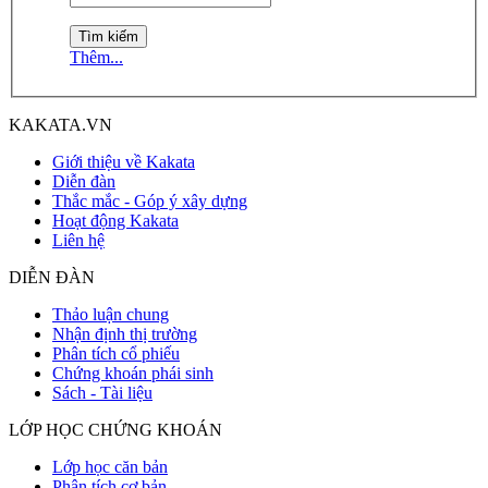
Thêm...
KAKATA.VN
Giới thiệu về Kakata
Diễn đàn
Thắc mắc - Góp ý xây dựng
Hoạt động Kakata
Liên hệ
DIỄN ĐÀN
Thảo luận chung
Nhận định thị trường
Phân tích cổ phiếu
Chứng khoán phái sinh
Sách - Tài liệu
LỚP HỌC CHỨNG KHOÁN
Lớp học căn bản
Phân tích cơ bản