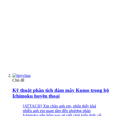
Chủ đề
Kỹ thuật phân tích đám mây Kumo trong bộ
Ichimoku huyền thoại
[ATTACH] Xin chào anh em, nhận thấy khá
nhiều anh em quan tâm đến phương pháp
Ichimoku nên hôm nay sẽ viết chút kiến thức về