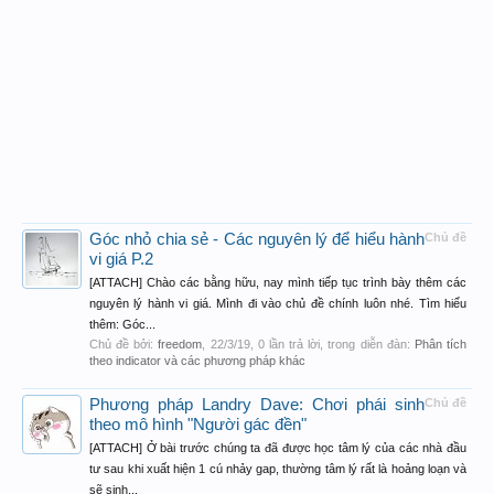
Góc nhỏ chia sẻ - Các nguyên lý để hiểu hành
Chủ đề
vi giá P.2
[ATTACH] Chào các bằng hữu, nay mình tiếp tục trình bày thêm các
nguyên lý hành vi giá. Mình đi vào chủ đề chính luôn nhé. Tìm hiểu
thêm: Góc...
Chủ đề bởi:
freedom
,
22/3/19
, 0 lần trả lời, trong diễn đàn:
Phân tích
theo indicator và các phương pháp khác
Phương pháp Landry Dave: Chơi phái sinh
Chủ đề
theo mô hình "Người gác đền"
[ATTACH] Ở bài trước chúng ta đã được học tâm lý của các nhà đầu
tư sau khi xuất hiện 1 cú nhảy gap, thường tâm lý rất là hoảng loạn và
sẽ sinh...