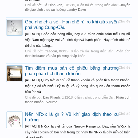
Chủ đề bởi:
Tô Đình Văn
,
10/3/19
, 0 lần trả lời, trong diễn đàn:
Chuyên
đề giao dịch theo xu hướng Landry Dave
Góc nhỏ chia sẻ - Hạn chế rủi ro khi giá xuyên
Chủ đề
phá vùng Cung-Cầu
[ATTACH] Chào các bằng hữu, nay 8-3 mình chúc toàn thể Phụ nữ
Việt Nam một ngày vui vẻ, xinh đẹp và hạnh phúc. Nay mình chia sẻ
tới cho các bằng...
Chủ đề bởi:
freedom
,
8/3/19
, 0 lần trả lời, trong diễn đàn:
Phân tích
theo indicator và các phương pháp khác
Tìm điểm mua bán cổ phiếu bằng phương
Chủ đề
pháp phân tích thanh khoản
[ATTACH] Quay trở lại chủ đề thanh khoản và phân tích thanh khoản,
thật sự có rất nhiều kỹ thuật và kỹ năng liên quan đến thanh khoản
hữu ích và...
Chủ đề bởi:
Bảo Khánh
,
3/12/18
, 0 lần trả lời, trong diễn đàn:
Phân tích
thanh khoản - volume
Nến NRxx là gì ? Vũ khí giao dịch theo xu
Chủ đề
hướng
[ATTACH] NRxx là viết tắt của Narrow Range xx Day, nều WRxx là
cây nến có biên độ lớn nhất trong xx ngày thì NRxx là cây nến có biên