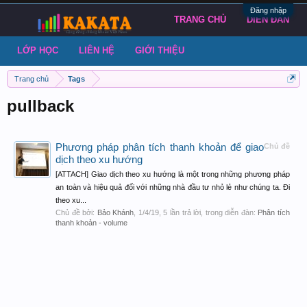
Đăng nhập
TRANG CHỦ
DIỄN ĐÀN
LỚP HỌC
LIÊN HỆ
GIỚI THIỆU
Trang chủ
Tags
pullback
Phương pháp phân tích thanh khoản để giao
Chủ đề
dịch theo xu hướng
[ATTACH] Giao dịch theo xu hướng là một trong những phương pháp
an toàn và hiệu quả đối với những nhà đầu tư nhỏ lẻ như chúng ta. Đi
theo xu...
Chủ đề bởi:
Bảo Khánh
,
1/4/19
, 5 lần trả lời, trong diễn đàn:
Phân tích
thanh khoản - volume