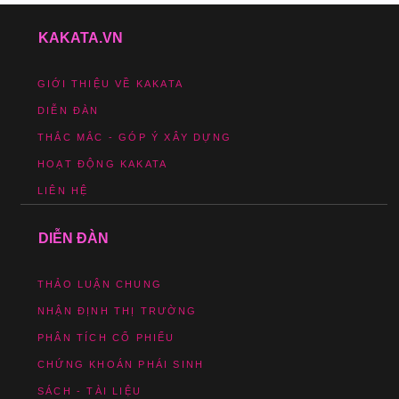
KAKATA.VN
GIỚI THIỆU VỀ KAKATA
DIỄN ĐÀN
THẮC MẮC - GÓP Ý XÂY DỰNG
HOẠT ĐỘNG KAKATA
LIÊN HỆ
DIỄN ĐÀN
THẢO LUẬN CHUNG
NHẬN ĐỊNH THỊ TRƯỜNG
PHÂN TÍCH CỔ PHIẾU
CHỨNG KHOÁN PHÁI SINH
SÁCH - TÀI LIỆU