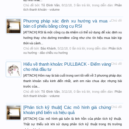
độ nhỏ nhất...
Chủ đề bởi:
Tô Đình Văn
,
8/11/18
, 3 lần trả lời, trong diễn đàn:
Phân
tích thanh khoản - volume
Phương pháp xác định xu hướng và mua -
Chủ đề
bán cổ phiếu bằng công cụ RSI
[ATTACH] RSI là một công cụ đa nhiệm có thể sử dụng để xác định xu
hướng thay cho đường trendline cũng như cho tín hiệu mua bán kịp
thời và cảnh...
Chủ đề bởi:
Bảo Khánh
,
5/11/18
, 0 lần trả lời, trong diễn đàn:
Phân tích
xu hướng - đảo chiều xu hướng
Hiểu về thanh khoản: PULLBACK - Điểm vàng
Chủ đề
cho nhà đầu tư
[ATTACH] Hôm nay là bài cuối trong seri tôi viết về 3 phương pháp đọc
thanh khoản siêu kinh điển nhất, anh em nào chua đọc nhựng bài
trước của...
Chủ đề bởi:
Tô Đình Văn
,
3/11/18
, 0 lần trả lời, trong diễn đàn:
Phân
tích thanh khoản - volume
[Phân tích kỹ thuật] Các mô hình giá chứng
Chủ đề
khoán phổ biến và hiệu quả
[ATTACH] Các mô hình giá luôn là linh hồn của phân tích kỹ thuật.
Thật sự thiếu sót khi sử dụng phân tích kỹ thuật trong thị trường