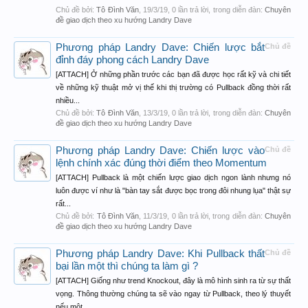
Chủ đề bởi:
Tô Đình Văn
,
19/3/19
, 0 lần trả lời, trong diễn đàn:
Chuyên
đề giao dịch theo xu hướng Landry Dave
Phương pháp Landry Dave: Chiến lược bắt
Chủ đề
đỉnh đáy phong cách Landry Dave
[ATTACH] Ở những phần trước các bạn đã được học rất kỹ và chi tiết
về những kỹ thuật mở vị thế khi thị trường có Pullback đồng thời rất
nhiều...
Chủ đề bởi:
Tô Đình Văn
,
13/3/19
, 0 lần trả lời, trong diễn đàn:
Chuyên
đề giao dịch theo xu hướng Landry Dave
Phương pháp Landry Dave: Chiến lược vào
Chủ đề
lệnh chính xác đúng thời điểm theo Momentum
[ATTACH] Pullback là một chiến lược giao dịch ngon lành nhưng nó
luôn được ví như là "bàn tay sắt được bọc trong đôi nhung lụa" thật sự
rất...
Chủ đề bởi:
Tô Đình Văn
,
11/3/19
, 0 lần trả lời, trong diễn đàn:
Chuyên
đề giao dịch theo xu hướng Landry Dave
Phương pháp Landry Dave: Khi Pullback thất
Chủ đề
bại lần một thì chúng ta làm gì ?
[ATTACH] Giống như trend Knockout, đây là mô hình sinh ra từ sự thất
vọng. Thông thường chúng ta sẽ vào ngay từ Pullback, theo lý thuyết
nếu một...