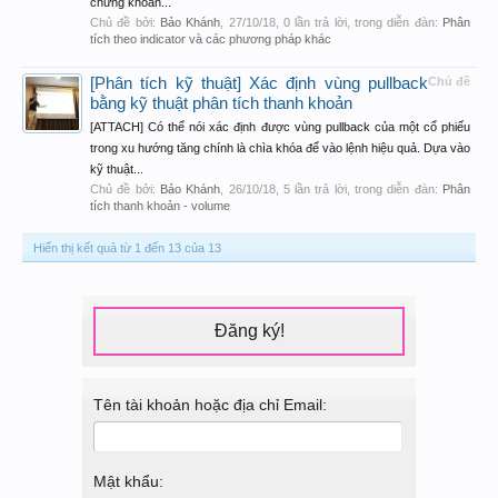
chứng khoán...
Chủ đề bởi:
Bảo Khánh
,
27/10/18
, 0 lần trả lời, trong diễn đàn:
Phân
tích theo indicator và các phương pháp khác
[Phân tích kỹ thuật] Xác định vùng pullback
Chủ đề
bằng kỹ thuật phân tích thanh khoản
[ATTACH] Có thể nói xác định được vùng pullback của một cổ phiếu
trong xu hướng tăng chính là chìa khóa để vào lệnh hiệu quả. Dựa vào
kỹ thuật...
Chủ đề bởi:
Bảo Khánh
,
26/10/18
, 5 lần trả lời, trong diễn đàn:
Phân
tích thanh khoản - volume
Hiển thị kết quả từ 1 đến 13 của 13
Đăng ký!
Tên tài khoản hoặc địa chỉ Email:
Mật khẩu: