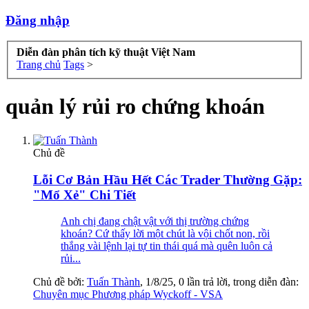
Đăng nhập
Diễn đàn phân tích kỹ thuật Việt Nam
Trang chủ
Tags
>
quản lý rủi ro chứng khoán
Chủ đề
Lỗi Cơ Bản Hầu Hết Các Trader Thường Gặp:
"Mổ Xẻ" Chi Tiết
Anh chị đang chật vật với thị trường chứng
khoán? Cứ thấy lời một chút là vội chốt non, rồi
thắng vài lệnh lại tự tin thái quá mà quên luôn cả
rủi...
Chủ đề bởi:
Tuấn Thành
,
1/8/25
, 0 lần trả lời, trong diễn đàn:
Chuyên mục Phương pháp Wyckoff - VSA