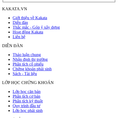
KAKATA.VN
Giới thiệu về Kakata
Diễn đàn
Thắc mắc - Góp ý xây dựng
Hoạt động Kakata
Liên hệ
DIỄN ĐÀN
Thảo luận chung
Nhận định thị trường
Phân tích cổ phiếu
Chứng khoán phái sinh
Sách - Tài liệu
LỚP HỌC CHỨNG KHOÁN
Lớp học căn bản
Phân tích cơ bản
Phân tích kỹ thuật
Quy trình đầu tư
Lớp học phái sinh