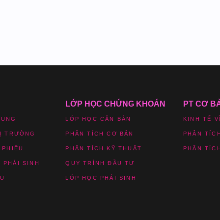
LỚP HỌC CHỨNG KHOÁN
PT CƠ B
HUNG
LỚP HỌC CĂN BẢN
KINH TẾ V
HỊ TRƯỜNG
PHÂN TÍCH CƠ BẢN
PHÂN TÍC
 PHIẾU
PHÂN TÍCH KỸ THUẬT
PHÂN TÍC
 PHÁI SINH
QUY TRÌNH ĐẦU TƯ
ỆU
LỚP HỌC PHÁI SINH