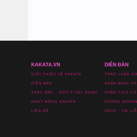
KAKATA.VN
DIỄN ĐÀN
GIỚI THIỆU VỀ KAKATA
THẢO LUẬN C
DIỄN ĐÀN
NHẬN ĐỊNH T
THẮC MẮC - GÓP Ý XÂY DỰNG
PHÂN TÍCH CỔ
HOẠT ĐỘNG KAKATA
CHỨNG KHOÁN
LIÊN HỆ
SÁCH - TÀI LI