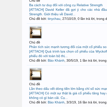
Chủ đề
Ba cách tư duy đối với công cụ Relative Strength
[ATTACH] David Keller đã gợi ý cho các nhà đầu
Strength. Giới thiệu về David...
Chủ đề bởi:
tinychau
,
27/10/19
, 0 lần trả lời, trong
Chủ đề
Phân tích sức mạnh tương đối của một cổ phiếu so 
[ATTACH] Quá trình lựa chọn cổ phiếu của Wyckof
phiếu đó với toàn bộ thị...
Chủ đề bởi:
Bảo Khánh
,
30/5/19
, 1 lần trả lời, tro
Chủ đề
Lần theo dấu vết dòng tiền lớn bằng chỉ số sức mạ
[ATTACH] Có một sự thật là giá cổ phiếu tăng hay 
không có gì bàn cãi. Cụ...
Chủ đề bởi:
Bảo Khánh
,
3/3/19
, 16 lần trả lời, tron