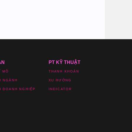
ẢN
PT KỸ THUẬT
Ĩ MÔ
THANH KHOẢN
H NGÀNH
XU HƯỚNG
H DOANH NGHIỆP
INDICATOR