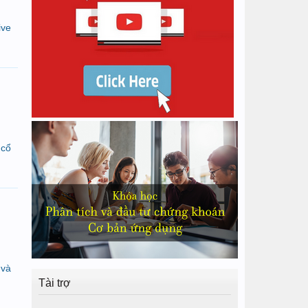
ive
 cổ
 và
Tài trợ