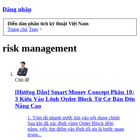
Đăng nhập
Diễn đàn phân tích kỹ thuật Việt Nam
Trang chủ
Tags
>
risk management
Chủ đề
[Hướng Dẫn] Smart Money Concept Phần 10:
3 Kiểu Vào Lệnh Order Block Từ Cơ Bản Đến
Nâng Cao
1. Tóm tắt nhanh trước khi vào nội dung chính
Sau khi đã xác định vùng Order Block tiềm
năng, việc tìm điểm vào lệnh tối ưu là bước quan
trọng...