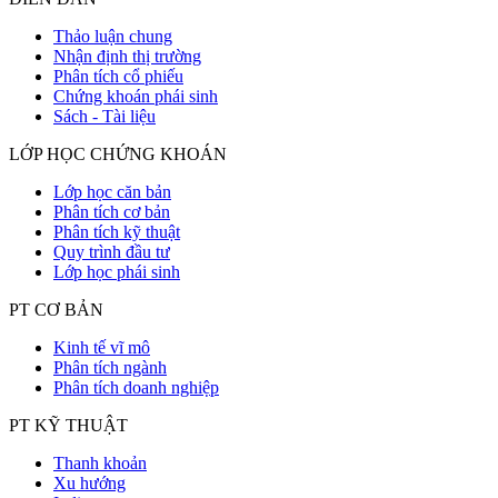
Thảo luận chung
Nhận định thị trường
Phân tích cổ phiếu
Chứng khoán phái sinh
Sách - Tài liệu
LỚP HỌC CHỨNG KHOÁN
Lớp học căn bản
Phân tích cơ bản
Phân tích kỹ thuật
Quy trình đầu tư
Lớp học phái sinh
PT CƠ BẢN
Kinh tế vĩ mô
Phân tích ngành
Phân tích doanh nghiệp
PT KỸ THUẬT
Thanh khoản
Xu hướng