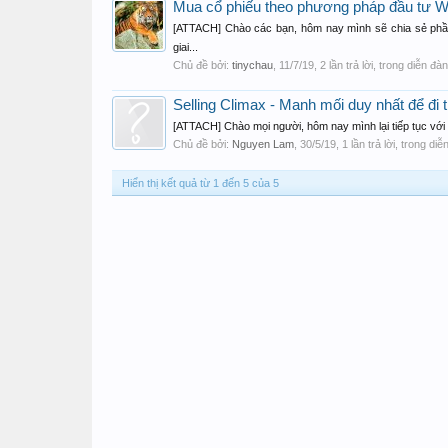
Mua cổ phiếu theo phương pháp đầu tư Wyc
[ATTACH] Chào các bạn, hôm nay mình sẽ chia sẻ phần
giai...
Chủ đề bởi:
tinychau
,
11/7/19
, 2 lần trả lời, trong diễn đà
Selling Climax - Manh mối duy nhất để đi t
[ATTACH] Chào mọi người, hôm nay mình lại tiếp tục với b
Chủ đề bởi:
Nguyen Lam
,
30/5/19
, 1 lần trả lời, trong di
Hiển thị kết quả từ 1 đến 5 của 5