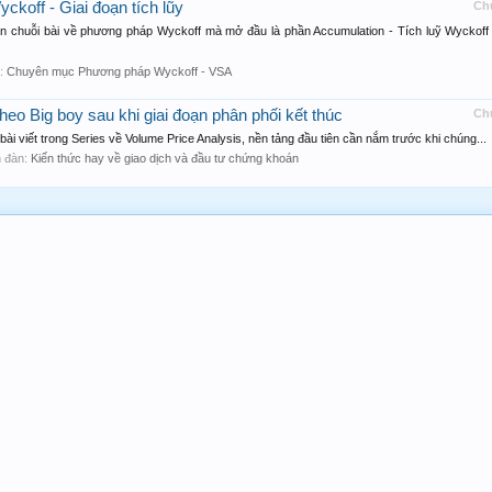
koff - Giai đoạn tích lũy
Ch
 chuỗi bài về phương pháp Wyckoff mà mở đầu là phần Accumulation - Tích luỹ Wyckoff 
n:
Chuyên mục Phương pháp Wyckoff - VSA
heo Big boy sau khi giai đoạn phân phối kết thúc
Ch
ài viết trong Series về Volume Price Analysis, nền tảng đầu tiên cần nắm trước khi chúng...
ễn đàn:
Kiến thức hay về giao dịch và đầu tư chứng khoán