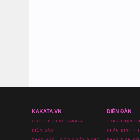
KAKATA.VN
DIỄN ĐÀN
GIỚI THIỆU VỀ KAKATA
THẢO LUẬN C
DIỄN ĐÀN
NHẬN ĐỊNH T
THẮC MẮC - GÓP Ý XÂY DỰNG
PHÂN TÍCH CỔ