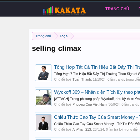
TRANG CHỦ
Trang chủ
Tags
selling climax
Tổng Hợp Tất Cả Tín Hiệu Bắt Đáy Thị T
Tổng Hợp 7 Tín Hiệu Bắt Đáy Thị Trường Theo Sign of S
Chủ đề bởi:
Tuấn Thành
,
11/10/24
, 0 lần trả lời, trong di
Wyckoff 369 – Nhận diện Tích lũy theo 
[ATTACH] Trong phương pháp Wyckoff, chu kỳ thị trường đư
Chủ đề bởi:
Phương Của Việt Nam
,
30/9/24
, 0 lần trả lờ
Chiêu Thức Cao Tay Của Smart Money - T
Chiêu Thức Cao Tay Của Smart Money - Từ Tin Đồn Đến Th
Chủ đề bởi:
AnPham213
,
23/8/24
, 0 lần trả lời, trong diễ