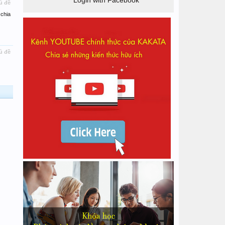
Login with Facebook
ủ đề
chia
ủ đề