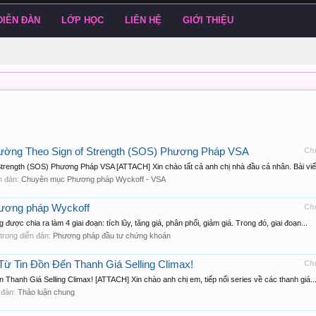
DIỄN ĐÀN
LỚP HỌC
LIÊN HỆ
GIỚI THIỆU
rường Theo Sign of Strength (SOS) Phương Pháp VSA
Ch
trength (SOS) Phương Pháp VSA [ATTACH] Xin chào tất cả anh chị nhà đầu cá nhân. Bài viết
ễn đàn:
Chuyên mục Phương pháp Wyckoff - VSA
phương pháp Wyckoff
Ch
ợc chia ra làm 4 giai đoạn: tích lũy, tăng giá, phân phối, giảm giá. Trong đó, giai đoạn...
i, trong diễn đàn:
Phương pháp đầu tư chứng khoán
ừ Tin Đồn Đến Thanh Giá Selling Climax!
Ch
anh Giá Selling Climax! [ATTACH] Xin chào anh chị em, tiếp nối series về các thanh giá..
n đàn:
Thảo luận chung