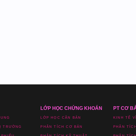
LỚP HỌC CHỨNG KHOÁN
PT CƠ B
HUNG
LỚP HỌC CĂN BẢN
KINH TẾ V
HỊ TRƯỜNG
PHÂN TÍCH CƠ BẢN
PHÂN TÍC
 PHIẾU
PHÂN TÍCH KỸ THUẬT
PHÂN TÍC