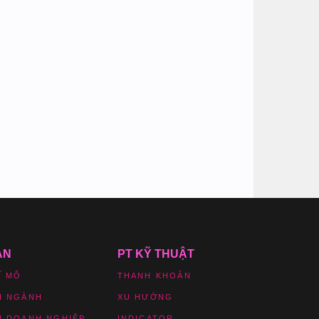
ẢN
PT KỸ THUẬT
Ĩ MÔ
THANH KHOẢN
H NGÀNH
XU HƯỚNG
H DOANH NGHIỆP
INDICATOR