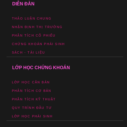
DIỄN ĐÀN
THẢO LUẬN CHUNG
NHẬN ĐỊNH THỊ TRƯỜNG
PHÂN TÍCH CỔ PHIẾU
CHỨNG KHOÁN PHÁI SINH
SÁCH - TÀI LIỆU
LỚP HỌC CHỨNG KHOÁN
LỚP HỌC CĂN BẢN
PHÂN TÍCH CƠ BẢN
PHÂN TÍCH KỸ THUẬT
QUY TRÌNH ĐẦU TƯ
LỚP HỌC PHÁI SINH