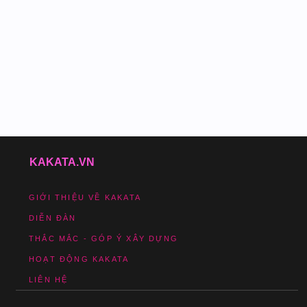
KAKATA.VN
GIỚI THIỆU VỀ KAKATA
DIỄN ĐÀN
THẮC MẮC - GÓP Ý XÂY DỰNG
HOẠT ĐỘNG KAKATA
LIÊN HỆ