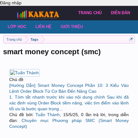
Đăng nhập
TRANG CHỦ
DIỄN ĐÀN
LỚP HỌC
LIÊN HỆ
GIỚI THIỆU
Trang chủ
Tags
smart money concept (smc)
Chủ đề
[Hướng Dẫn] Smart Money Concept Phần 10: 3 Kiểu Vào
Lệnh Order Block Từ Cơ Bản Đến Nâng Cao
1. Tóm tắt nhanh trước khi vào nội dung chính Sau khi đã
xác định vùng Order Block tiềm năng, việc tìm điểm vào lệnh
tối ưu là bước quan trọng...
Chủ đề bởi:
Tuấn Thành
,
15/5/25
, 0 lần trả lời, trong diễn
đàn:
Chuyên mục Phương pháp SMC (Smart Money
Concept)