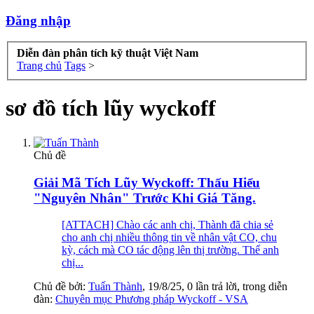
Đăng nhập
Diễn đàn phân tích kỹ thuật Việt Nam
Trang chủ
Tags
>
sơ đồ tích lũy wyckoff
Chủ đề
Giải Mã Tích Lũy Wyckoff: Thấu Hiểu
"Nguyên Nhân" Trước Khi Giá Tăng.
[ATTACH] Chào các anh chị, Thành đã chia sẻ
cho anh chị nhiều thông tin về nhân vật CO, chu
kỳ, cách mà CO tác động lên thị trường. Thế anh
chị...
Chủ đề bởi:
Tuấn Thành
,
19/8/25
, 0 lần trả lời, trong diễn
đàn:
Chuyên mục Phương pháp Wyckoff - VSA