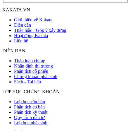
KAKATA.VN
Giới thiệu về Kakata
Diễn đàn
Thắc mắc - Góp ý xây dựng
Hoạt động Kakata
Liên hệ
DIỄN ĐÀN
Thảo luận chung
Nhận định thị trường
Phân tích cổ phiếu
Chứng khoán phái sinh
Sách - Tài liệu
LỚP HỌC CHỨNG KHOÁN
Lớp học căn bản
Phân tích cơ bản
Phân tích kỹ thuật
Quy trình đầu tư
Lớp học phái sinh