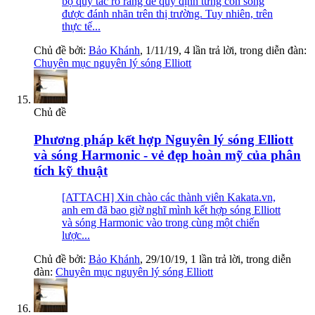
bộ quy tắc rõ ràng để quy định từng con sóng
được đánh nhãn trên thị trường. Tuy nhiên, trên
thực tế...
Chủ đề bởi:
Bảo Khánh
,
1/11/19
, 4 lần trả lời, trong diễn đàn:
Chuyên mục nguyên lý sóng Elliott
Chủ đề
Phương pháp kết hợp Nguyên lý sóng Elliott
và sóng Harmonic - vẻ đẹp hoàn mỹ của phân
tích kỹ thuật
[ATTACH] Xin chào các thành viên Kakata.vn,
anh em đã bao giờ nghĩ mình kết hợp sóng Elliott
và sóng Harmonic vào trong cùng một chiến
lược...
Chủ đề bởi:
Bảo Khánh
,
29/10/19
, 1 lần trả lời, trong diễn
đàn:
Chuyên mục nguyên lý sóng Elliott