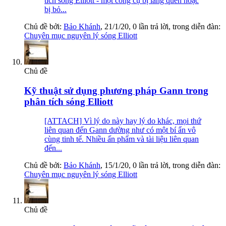
tích sóng Elliott - một công cụ bị lãng quên hoặc
bị bỏ...
Chủ đề bởi:
Bảo Khánh
,
21/1/20
, 0 lần trả lời, trong diễn đàn:
Chuyên mục nguyên lý sóng Elliott
Chủ đề
Kỹ thuật sử dụng phương pháp Gann trong
phân tích sóng Elliott
[ATTACH] Vì lý do này hay lý do khác, mọi thứ
liên quan đến Gann dường như có một bí ẩn vô
cùng tinh tế. Nhiều ấn phẩm và tài liệu liên quan
đến...
Chủ đề bởi:
Bảo Khánh
,
15/1/20
, 0 lần trả lời, trong diễn đàn:
Chuyên mục nguyên lý sóng Elliott
Chủ đề