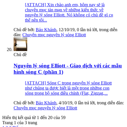
[ATTACH] Xin chào anh em, hôm nay sẽ là
chuyên mục tản mạn về những kiến thức về
nguyên lý sóng Elliott. Nó không có chủ đề gì cụ
thể nên tôi...
Chủ đề bởi:
Bảo Khánh
,
12/10/19
, 0 lần trả lời, trong diễn
đàn:
Chuyên mục nguyên lý sóng Elliott
Chủ đề
Nguyên lý sóng Elliott - Giao dịch với các mẫu
hình sóng C (phần 1)
[ATTACH] Sóng C trong nguyên lý sóng Elliott
như chúng ta được biết là một trong những con
sóng trong bộ sóng điều chỉnh (Flat, Zigzag,...
Chủ đề bởi:
Bảo Khánh
,
4/10/19
, 0 lần trả lời, trong diễn đàn:
Chuyên mục nguyên lý sóng Elliott
Hiển thị kết quả từ 1 đến 20 của 59
Trang 1 của 3 trang