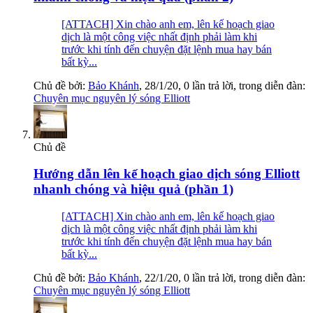
[ATTACH] Xin chào anh em, lên kế hoạch giao
dịch là một công việc nhất định phải làm khi
trước khi tính đến chuyện đặt lệnh mua hay bán
bất kỳ...
Chủ đề bởi:
Bảo Khánh
,
28/1/20
, 0 lần trả lời, trong diễn đàn:
Chuyên mục nguyên lý sóng Elliott
Chủ đề
Hướng dẫn lên kế hoạch giao dịch sóng Elliott
nhanh chóng và hiệu quả (phần 1)
[ATTACH] Xin chào anh em, lên kế hoạch giao
dịch là một công việc nhất định phải làm khi
trước khi tính đến chuyện đặt lệnh mua hay bán
bất kỳ...
Chủ đề bởi:
Bảo Khánh
,
22/1/20
, 0 lần trả lời, trong diễn đàn:
Chuyên mục nguyên lý sóng Elliott