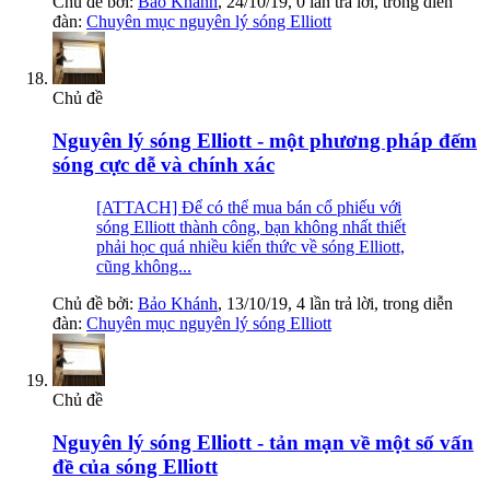
Chủ đề bởi:
Bảo Khánh
,
24/10/19
, 0 lần trả lời, trong diễn
đàn:
Chuyên mục nguyên lý sóng Elliott
Chủ đề
Nguyên lý sóng Elliott - một phương pháp đếm
sóng cực dễ và chính xác
[ATTACH] Để có thể mua bán cổ phiếu với
sóng Elliott thành công, bạn không nhất thiết
phải học quá nhiều kiến thức về sóng Elliott,
cũng không...
Chủ đề bởi:
Bảo Khánh
,
13/10/19
, 4 lần trả lời, trong diễn
đàn:
Chuyên mục nguyên lý sóng Elliott
Chủ đề
Nguyên lý sóng Elliott - tản mạn về một số vấn
đề của sóng Elliott