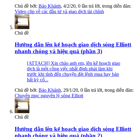
Chủ đề bởi:
Bảo Khánh
,
4/2/20
, 0 lần trả lời, trong diễn đàn:
Video clip về các đầu tư và giao dịch tài chính
Chủ đề
Hướng dẫn lên kế hoạch giao dịch sóng Elliott
nhanh chóng và hiệu quả (phần 3)
[ATTACH] Xin chào anh em, lên kế hoạch giao
dịch là một công việc nhất định phải làm khi
trước khi tính đến chuyện đặt lệnh mua hay bán
bất kỳ cổ...
Chủ đề bởi:
Bảo Khánh
,
29/1/20
, 0 lần trả lời, trong diễn đàn:
Chuyên mục nguyên lý sóng Elliott
Chủ đề
Hướng dẫn lên kế hoạch giao dịch sóng Elliott
nhanh chóng và hiệu quả (phần 2)