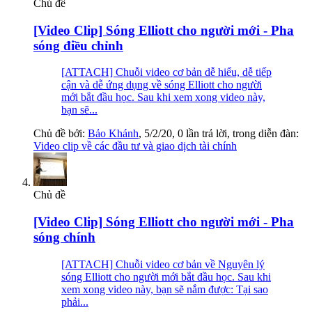
Chủ đề
[Video Clip] Sóng Elliott cho người mới - Pha
sóng điều chỉnh
[ATTACH] Chuỗi video cơ bản dễ hiểu, dễ tiếp
cận và dễ ứng dụng về sóng Elliott cho người
mới bắt đầu học. Sau khi xem xong video này,
bạn sẽ...
Chủ đề bởi:
Bảo Khánh
,
5/2/20
, 0 lần trả lời, trong diễn đàn:
Video clip về các đầu tư và giao dịch tài chính
Chủ đề
[Video Clip] Sóng Elliott cho người mới - Pha
sóng chính
[ATTACH] Chuỗi video cơ bản về Nguyên lý
sóng Elliott cho người mới bắt đầu học. Sau khi
xem xong video này, bạn sẽ nắm được: Tại sao
phải...