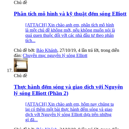
Chủ đề
Phân tích mô hình và kỹ thuật đếm sóng Elliott
[ATTACH] Xin chào anh em, phân tích mô hình
là một chủ đề không mới, nếu không muốn nói là
quá quen thuộc đối với các nhà đầu tư theo phân
tích...
Chủ đề bởi:
Bảo Khánh
,
27/10/19
, 4 lần trả lời, trong diễn
đàn:
Chuyên mục nguyên lý sóng Elliott
Chủ đề
Thực hành đếm sóng và giao dịch với Nguyên
lý sóng Elliott (Phần 2)
[ATTACH] Xin chào anh em, hôm nay chúng ta
lại có thêm một bài thực hành đếm sóng và giao
dịch với Nguyên lý sóng Elliott dựa trên những
gì đã...