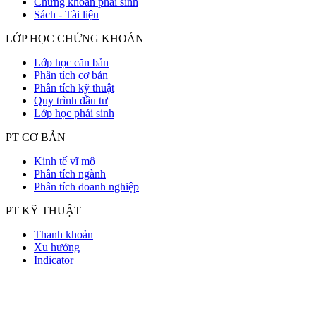
Chứng khoán phái sinh
Sách - Tài liệu
LỚP HỌC CHỨNG KHOÁN
Lớp học căn bản
Phân tích cơ bản
Phân tích kỹ thuật
Quy trình đầu tư
Lớp học phái sinh
PT CƠ BẢN
Kinh tế vĩ mô
Phân tích ngành
Phân tích doanh nghiệp
PT KỸ THUẬT
Thanh khoản
Xu hướng
Indicator