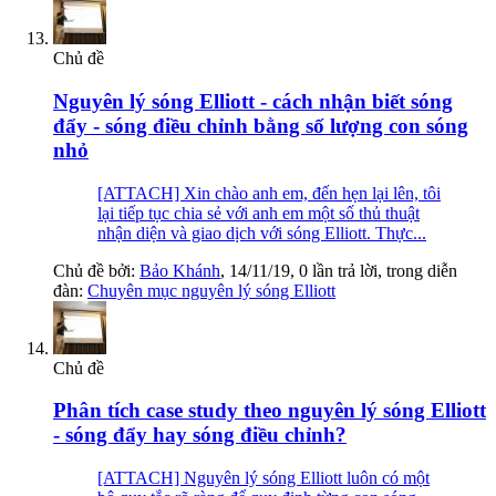
Chủ đề
Nguyên lý sóng Elliott - cách nhận biết sóng
đẩy - sóng điều chỉnh bằng số lượng con sóng
nhỏ
[ATTACH] Xin chào anh em, đến hẹn lại lên, tôi
lại tiếp tục chia sẻ với anh em một số thủ thuật
nhận diện và giao dịch với sóng Elliott. Thực...
Chủ đề bởi:
Bảo Khánh
,
14/11/19
, 0 lần trả lời, trong diễn
đàn:
Chuyên mục nguyên lý sóng Elliott
Chủ đề
Phân tích case study theo nguyên lý sóng Elliott
- sóng đẩy hay sóng điều chỉnh?
[ATTACH] Nguyên lý sóng Elliott luôn có một