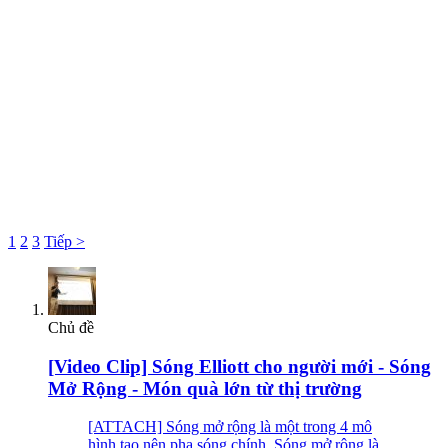
1
2
3
Tiếp >
Chủ đề
[Video Clip] Sóng Elliott cho người mới - Sóng
Mở Rộng - Món quà lớn từ thị trường
[ATTACH] Sóng mở rộng là một trong 4 mô
hình tạo nên pha sóng chính. Sóng mở rộng là