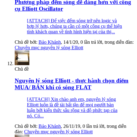
Phương pháp đếm sóng dễ dàng hơn với công
cụ Elliott Oscillator
[ATTACH] Để việc đếm sóng trở nên logic và
hợp lý hơn, chúng ta cần có một công cụ thể hiện
tính khách quan về tình hình hiện tại của thị...
Chủ đề bởi:
Bảo Khánh
,
14/1/20
, 0 lần trả lời, trong diễn đàn:
Chuyên mục nguyên lý sóng Elliott
Chủ đề
Nguyên lý sóng Elliott - thực hành chọn điểm
MUA/ BÁN khi có sóng FLAT
[ATTACH] Xin chào anh em, nguyên lý sóng
Elliott luôn là đề tài bất tận để mọi người bàn
luận bởi kiến thức sâu rộng và độ phức tạp của
nó. Có...
Chủ đề bởi:
Bảo Khánh
,
26/11/19
, 0 lần trả lời, trong diễn
đàn:
Chuyên mục nguyên lý sóng Elliott