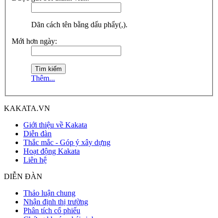
Dãn cách tên bằng dấu phẩy(,).
Mới hơn ngày:
Thêm...
KAKATA.VN
Giới thiệu về Kakata
Diễn đàn
Thắc mắc - Góp ý xây dựng
Hoạt động Kakata
Liên hệ
DIỄN ĐÀN
Thảo luận chung
Nhận định thị trường
Phân tích cổ phiếu