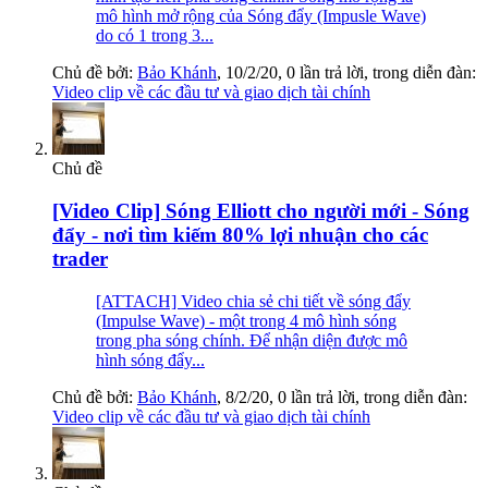
mô hình mở rộng của Sóng đẩy (Impusle Wave)
do có 1 trong 3...
Chủ đề bởi:
Bảo Khánh
,
10/2/20
, 0 lần trả lời, trong diễn đàn:
Video clip về các đầu tư và giao dịch tài chính
Chủ đề
[Video Clip] Sóng Elliott cho người mới - Sóng
đẩy - nơi tìm kiếm 80% lợi nhuận cho các
trader
[ATTACH] Video chia sẻ chi tiết về sóng đẩy
(Impulse Wave) - một trong 4 mô hình sóng
trong pha sóng chính. Để nhận diện được mô
hình sóng đẩy...
Chủ đề bởi:
Bảo Khánh
,
8/2/20
, 0 lần trả lời, trong diễn đàn:
Video clip về các đầu tư và giao dịch tài chính