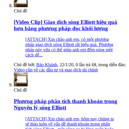
Chủ đề
[Video Clip] Giao dịch sóng Elliott hiệu quả
hơn bằng phương pháp đọc khối lượng
[ATTACH] Xin chào anh em, có một phương
pháp giao dịch sóng Elliott rất hiệu quả. Phương
pháp này vừa có thể giúp anh em đếm sóng một
cách dễ...
Chủ đề bởi:
Bảo Khánh
,
22/1/20
, 0 lần trả lời, trong diễn đàn:
Video clip về các đầu tư và giao dịch tài chính
Chủ đề
Phương pháp phân tích thanh khoản trong
Nguyên lý sóng Elliott
[ATTACH] Xin chào anh em, hôm nay chúng ta
sẽ thảo luận về vấn đề thanh khoản trong phân