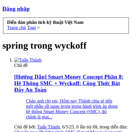
Đăng nhập
Diễn đàn phân tích kỹ thuật Việt Nam
Trang chủ
Tags
>
spring trong wyckoff
Chủ đề
[Hướng Dẫn] Smart Money Concept Phần 8:
Hệ Thống SMC + Wyckoff: Công Thức Bắt
Đáy An Toàn
Chào anh chị em, Hôm nay Thành chia sẻ tiếp
một phần rất quan trọng trong hành trình áp dụng
hệ thống Smart Money Concept (SMC), đó
chính là giai...
Chủ đề bởi:
Tuấn Thành
,
6/5/25
, 0 lần trả lời, trong diễn đàn: