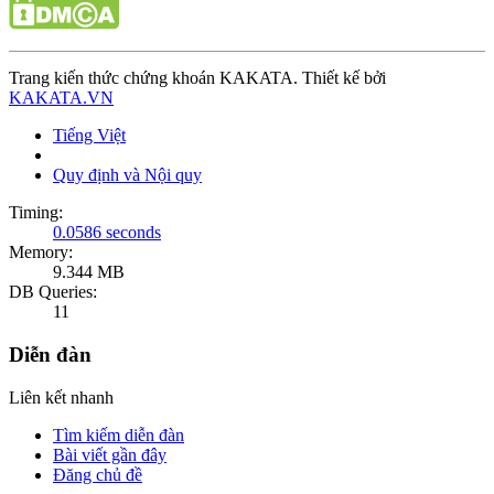
Trang kiến thức chứng khoán KAKATA. Thiết kế bởi
KAKATA.VN
Tiếng Việt
Quy định và Nội quy
Timing:
0.0586 seconds
Memory:
9.344 MB
DB Queries:
11
Diễn đàn
Liên kết nhanh
Tìm kiếm diễn đàn
Bài viết gần đây
Đăng chủ đề