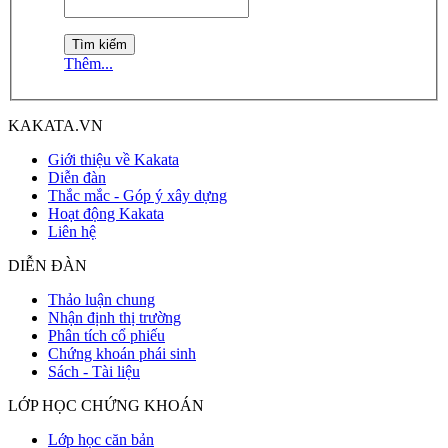
Thêm...
KAKATA.VN
Giới thiệu về Kakata
Diễn đàn
Thắc mắc - Góp ý xây dựng
Hoạt động Kakata
Liên hệ
DIỄN ĐÀN
Thảo luận chung
Nhận định thị trường
Phân tích cổ phiếu
Chứng khoán phái sinh
Sách - Tài liệu
LỚP HỌC CHỨNG KHOÁN
Lớp học căn bản