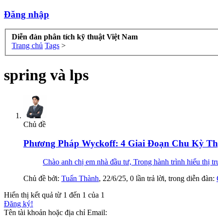
Đăng nhập
Diễn đàn phân tích kỹ thuật Việt Nam
Trang chủ
Tags
>
spring và lps
Chủ đề
Phương Pháp Wyckoff: 4 Giai Đoạn Chu Kỳ Th
Chào anh chị em nhà đầu tư, Trong hành trình hiểu thị t
Chủ đề bởi:
Tuấn Thành
,
22/6/25
, 0 lần trả lời, trong diễn đàn:
Hiển thị kết quả từ 1 đến 1 của 1
Đăng ký!
Tên tài khoản hoặc địa chỉ Email: