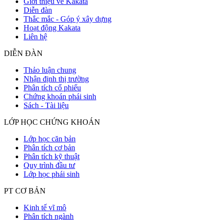
Giới thiệu về Kakata
Diễn đàn
Thắc mắc - Góp ý xây dựng
Hoạt động Kakata
Liên hệ
DIỄN ĐÀN
Thảo luận chung
Nhận định thị trường
Phân tích cổ phiếu
Chứng khoán phái sinh
Sách - Tài liệu
LỚP HỌC CHỨNG KHOÁN
Lớp học căn bản
Phân tích cơ bản
Phân tích kỹ thuật
Quy trình đầu tư
Lớp học phái sinh
PT CƠ BẢN
Kinh tế vĩ mô
Phân tích ngành