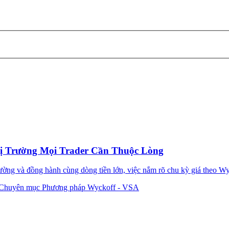
ị Trường Mọi Trader Cần Thuộc Lòng
rường và đồng hành cùng dòng tiền lớn, việc nắm rõ chu kỳ giá theo Wyc
Chuyên mục Phương pháp Wyckoff - VSA