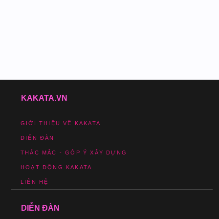
KAKATA.VN
GIỚI THIỆU VỀ KAKATA
DIỄN ĐÀN
THẮC MẮC - GÓP Ý XÂY DỰNG
HOẠT ĐỘNG KAKATA
LIÊN HỆ
DIỄN ĐÀN