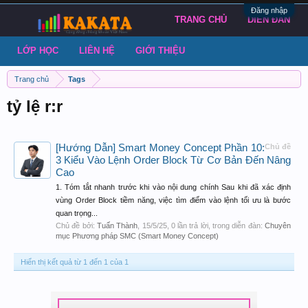
Đăng nhập
TRANG CHỦ
DIỄN ĐÀN
LỚP HỌC
LIÊN HỆ
GIỚI THIỆU
Trang chủ
Tags
tỷ lệ r:r
[Hướng Dẫn] Smart Money Concept Phần 10:
Chủ đề
3 Kiểu Vào Lệnh Order Block Từ Cơ Bản Đến Nâng
Cao
1. Tóm tắt nhanh trước khi vào nội dung chính Sau khi đã xác định
vùng Order Block tiềm năng, việc tìm điểm vào lệnh tối ưu là bước
quan trọng...
Chủ đề bởi:
Tuấn Thành
,
15/5/25
, 0 lần trả lời, trong diễn đàn:
Chuyên
mục Phương pháp SMC (Smart Money Concept)
Hiển thị kết quả từ 1 đến 1 của 1