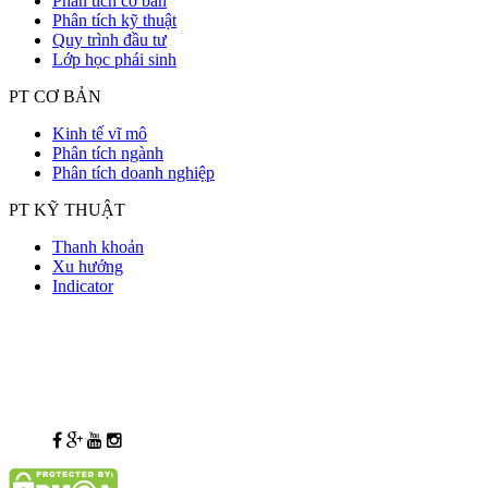
Phân tích cơ bản
Phân tích kỹ thuật
Quy trình đầu tư
Lớp học phái sinh
PT CƠ BẢN
Kinh tế vĩ mô
Phân tích ngành
Phân tích doanh nghiệp
PT KỸ THUẬT
Thanh khoản
Xu hướng
Indicator