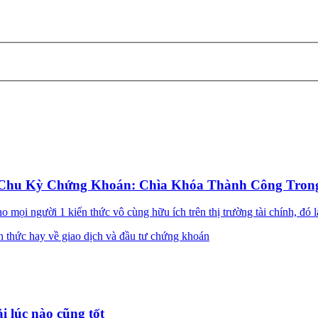
 Chu Kỳ Chứng Khoán: Chìa Khóa Thành Công Tron
 mọi người 1 kiến thức vô cùng hữu ích trên thị trường tài chính, đó l
n thức hay về giao dịch và đầu tư chứng khoán
i lúc nào cũng tốt