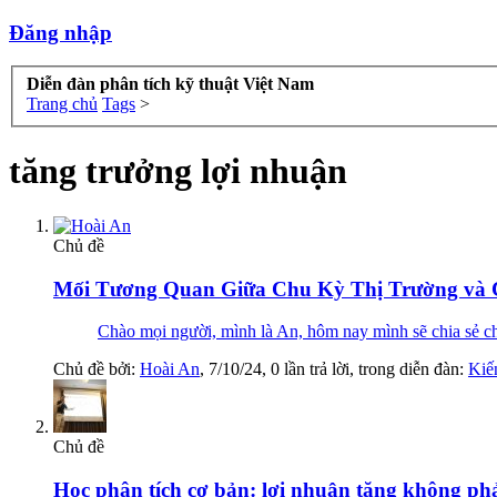
Đăng nhập
Diễn đàn phân tích kỹ thuật Việt Nam
Trang chủ
Tags
>
tăng trưởng lợi nhuận
Chủ đề
Mối Tương Quan Giữa Chu Kỳ Thị Trường và
Chào mọi người, mình là An, hôm nay mình sẽ chia sẻ cho
Chủ đề bởi:
Hoài An
,
7/10/24
, 0 lần trả lời, trong diễn đàn:
Kiế
Chủ đề
Học phân tích cơ bản: lợi nhuận tăng không phả