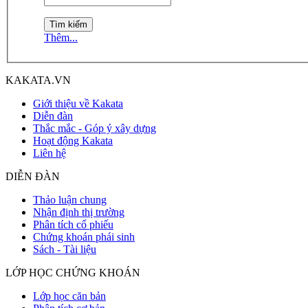
Thêm...
KAKATA.VN
Giới thiệu về Kakata
Diễn đàn
Thắc mắc - Góp ý xây dựng
Hoạt động Kakata
Liên hệ
DIỄN ĐÀN
Thảo luận chung
Nhận định thị trường
Phân tích cổ phiếu
Chứng khoán phái sinh
Sách - Tài liệu
LỚP HỌC CHỨNG KHOÁN
Lớp học căn bản