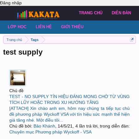
Đăng nhập
TRANG CHỦ
DIỄN ĐÀN
LỚP HỌC
LIÊN HỆ
GIỚI THIỆU
Trang chủ
Tags
test supply
Chủ đề
TEST - NO SUPPLY TÍN HIỆU ĐÁNG MONG CHỜ TỪ VÙNG
TÍCH LŨY HOẶC TRONG XU HƯỚNG TĂNG
[ATTACH] Xin chào anh em, hôm nay chúng ta tiếp tục chủ
đề phương pháp Wyckoff VSA với tín hiệu sức mạnh thể hiện
giá tăng nhé. Một điều tôi...
Chủ đề bởi:
Bảo Khánh
,
14/5/21
, 4 lần trả lời, trong diễn đàn:
Chuyên mục Phương pháp Wyckoff - VSA