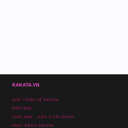
KAKATA.VN
GIỚI THIỆU VỀ KAKATA
DIỄN ĐÀN
THẮC MẮC - GÓP Ý XÂY DỰNG
HOẠT ĐỘNG KAKATA