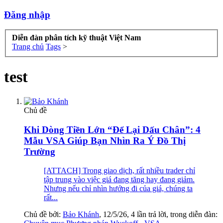
Đăng nhập
Diễn đàn phân tích kỹ thuật Việt Nam
Trang chủ
Tags
>
test
Chủ đề
Khi Dòng Tiền Lớn “Để Lại Dấu Chân”: 4
Mẫu VSA Giúp Bạn Nhìn Ra Ý Đồ Thị
Trường
[ATTACH] Trong giao dịch, rất nhiều trader chỉ
tập trung vào việc giá đang tăng hay đang giảm.
Nhưng nếu chỉ nhìn hướng đi của giá, chúng ta
rất...
Chủ đề bởi:
Bảo Khánh
,
12/5/26
, 4 lần trả lời, trong diễn đàn: