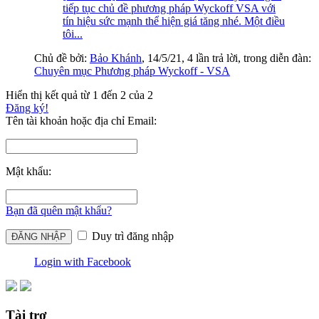
tiếp tục chủ đề phương pháp Wyckoff VSA với
tín hiệu sức mạnh thể hiện giá tăng nhé. Một điều
tôi...
Chủ đề bởi:
Bảo Khánh
,
14/5/21
, 4 lần trả lời, trong diễn đàn:
Chuyên mục Phương pháp Wyckoff - VSA
Hiển thị kết quả từ 1 đến 2 của 2
Đăng ký!
Tên tài khoản hoặc địa chỉ Email:
Mật khẩu:
Bạn đã quên mật khẩu?
Duy trì đăng nhập
Login with Facebook
Tài trợ