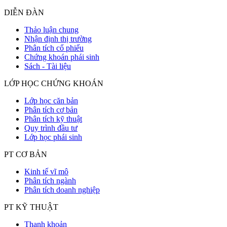
DIỄN ĐÀN
Thảo luận chung
Nhận định thị trường
Phân tích cổ phiếu
Chứng khoán phái sinh
Sách - Tài liệu
LỚP HỌC CHỨNG KHOÁN
Lớp học căn bản
Phân tích cơ bản
Phân tích kỹ thuật
Quy trình đầu tư
Lớp học phái sinh
PT CƠ BẢN
Kinh tế vĩ mô
Phân tích ngành
Phân tích doanh nghiệp
PT KỸ THUẬT
Thanh khoản