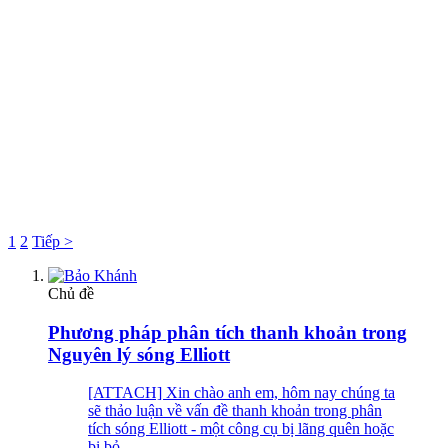
1
2
Tiếp >
Chủ đề
Phương pháp phân tích thanh khoản trong
Nguyên lý sóng Elliott
[ATTACH] Xin chào anh em, hôm nay chúng ta
sẽ thảo luận về vấn đề thanh khoản trong phân
tích sóng Elliott - một công cụ bị lãng quên hoặc
bị bỏ...