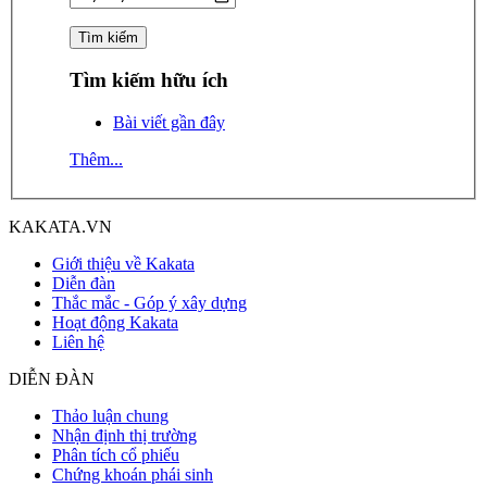
Tìm kiếm hữu ích
Bài viết gần đây
Thêm...
KAKATA.VN
Giới thiệu về Kakata
Diễn đàn
Thắc mắc - Góp ý xây dựng
Hoạt động Kakata
Liên hệ
DIỄN ĐÀN
Thảo luận chung
Nhận định thị trường
Phân tích cổ phiếu
Chứng khoán phái sinh