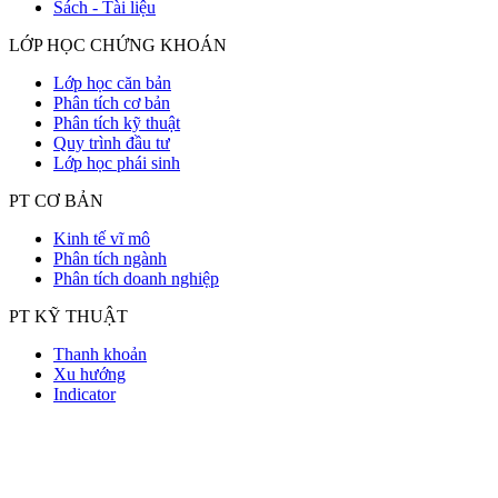
Sách - Tài liệu
LỚP HỌC CHỨNG KHOÁN
Lớp học căn bản
Phân tích cơ bản
Phân tích kỹ thuật
Quy trình đầu tư
Lớp học phái sinh
PT CƠ BẢN
Kinh tế vĩ mô
Phân tích ngành
Phân tích doanh nghiệp
PT KỸ THUẬT
Thanh khoản
Xu hướng
Indicator