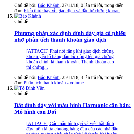
Chủ đề bởi:
Bảo Khánh
,
27/11/18
, 0 lần trả lời, trong diễn
đàn:
Kiến thức hay về giao dịch và đầu tư chứng khoán
Chủ đề
Phương pháp xác định đỉnh đáy giá cổ phiếu
nhờ phân tích thanh khoản giao dịch
[ATTACH] Phải nói rằng khi giao dịch chứng
khoán yếu tố hàng đầu tác động lên giá chứng
khoán chính là thanh khoản. Thanh khoản cao
thì chứng...
Chủ đề bởi:
Bảo Khánh
,
25/11/18
, 3 lần trả lời, trong diễn
đàn:
Phân tích thanh khoản - volume
Chủ đề
Bắt đỉnh đáy với mẫu hình Harmonic căn bản:
Mô hình con Dơi
[ATTACH] Các mẫu hình giá và việc bắt đỉnh
đáy luôn là ưa chuộng hàng đầu của các nhà đầu