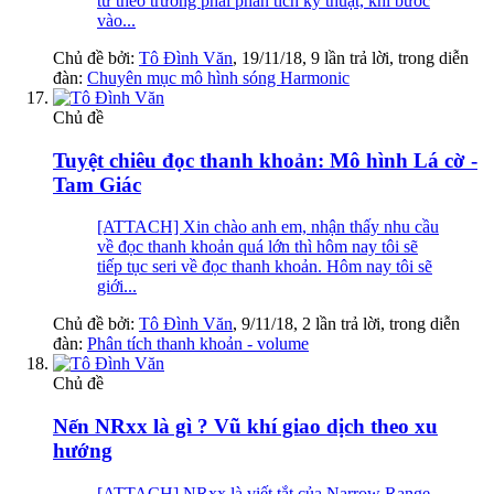
tư theo trường phái phân tích kỹ thuật, khi bước
vào...
Chủ đề bởi:
Tô Đình Văn
,
19/11/18
, 9 lần trả lời, trong diễn
đàn:
Chuyên mục mô hình sóng Harmonic
Chủ đề
Tuyệt chiêu đọc thanh khoản: Mô hình Lá cờ -
Tam Giác
[ATTACH] Xin chào anh em, nhận thấy nhu cầu
về đọc thanh khoản quá lớn thì hôm nay tôi sẽ
tiếp tục seri về đọc thanh khoản. Hôm nay tôi sẽ
giới...
Chủ đề bởi:
Tô Đình Văn
,
9/11/18
, 2 lần trả lời, trong diễn
đàn:
Phân tích thanh khoản - volume
Chủ đề
Nến NRxx là gì ? Vũ khí giao dịch theo xu
hướng
[ATTACH] NRxx là viết tắt của Narrow Range