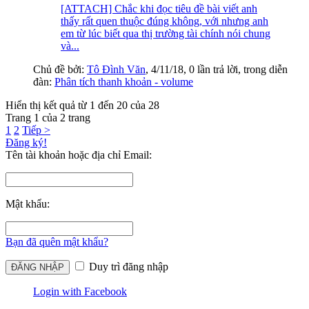
[ATTACH] Chắc khi đọc tiêu đề bài viết anh
thấy rất quen thuộc đúng không, với nhưng anh
em từ lúc biết qua thị trường tài chính nói chung
và...
Chủ đề bởi:
Tô Đình Văn
,
4/11/18
, 0 lần trả lời, trong diễn
đàn:
Phân tích thanh khoản - volume
Hiển thị kết quả từ 1 đến 20 của 28
Trang 1 của 2 trang
1
2
Tiếp >
Đăng ký!
Tên tài khoản hoặc địa chỉ Email:
Mật khẩu:
Bạn đã quên mật khẩu?
Duy trì đăng nhập
Login with Facebook