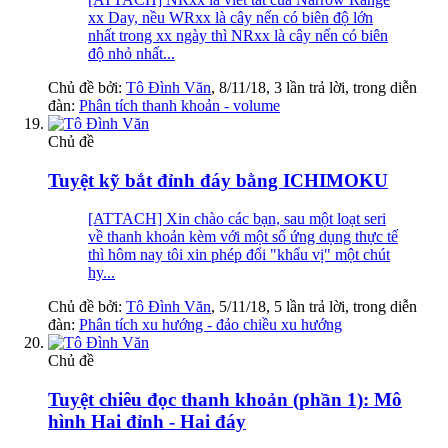
xx Day, nều WRxx là cây nến có biên độ lớn
nhất trong xx ngày thì NRxx là cây nến có biên
độ nhỏ nhất...
Chủ đề bởi:
Tô Đình Văn
,
8/11/18
, 3 lần trả lời, trong diễn
đàn:
Phân tích thanh khoản - volume
Chủ đề
Tuyệt kỹ bắt đỉnh đáy bằng ICHIMOKU
[ATTACH] Xin chào các bạn, sau một loạt seri
về thanh khoản kèm với một số ứng dụng thực tế
thì hôm nay tôi xin phép đổi "khẩu vị" một chút
hy...
Chủ đề bởi:
Tô Đình Văn
,
5/11/18
, 5 lần trả lời, trong diễn
đàn:
Phân tích xu hướng - đảo chiều xu hướng
Chủ đề
Tuyệt chiêu đọc thanh khoản (phần 1): Mô
hình Hai đỉnh - Hai đáy