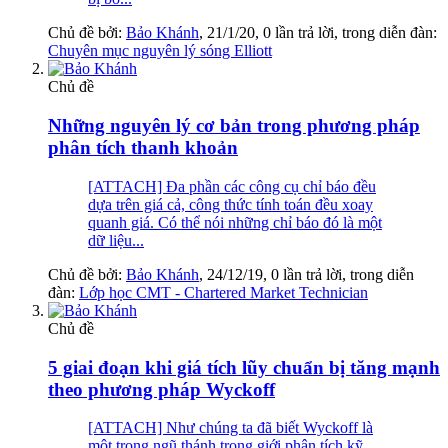
Chủ đề bởi:
Bảo Khánh
,
21/1/20
, 0 lần trả lời, trong diễn đàn:
Chuyên mục nguyên lý sóng Elliott
Chủ đề
Những nguyên lý cơ bản trong phương pháp
phân tích thanh khoản
[ATTACH] Đa phần các công cụ chỉ báo đều
dựa trên giá cả, công thức tính toán đều xoay
quanh giá. Có thể nói những chỉ báo đó là một
dữ liệu...
Chủ đề bởi:
Bảo Khánh
,
24/12/19
, 0 lần trả lời, trong diễn
đàn:
Lớp học CMT - Chartered Market Technician
Chủ đề
5 giai đoạn khi giá tích lũy chuẩn bị tăng mạnh
theo phương pháp Wyckoff
[ATTACH] Như chúng ta đã biết Wyckoff là
một trong ngũ thánh trong giới phân tích kỹ