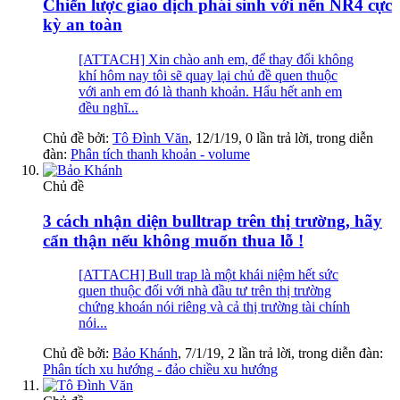
Chiến lược giao dịch phái sinh với nến NR4 cực
kỳ an toàn
[ATTACH] Xin chào anh em, để thay đổi không
khí hôm nay tôi sẽ quay lại chủ đề quen thuộc
với anh em đó là thanh khoản. Hẩu hết anh em
đều nghĩ...
Chủ đề bởi:
Tô Đình Văn
,
12/1/19
, 0 lần trả lời, trong diễn
đàn:
Phân tích thanh khoản - volume
Chủ đề
3 cách nhận diện bulltrap trên thị trường, hãy
cẩn thận nếu không muốn thua lỗ !
[ATTACH] Bull trap là một khái niệm hết sức
quen thuộc đối với nhà đầu tư trên thị trường
chứng khoán nói riêng và cả thị trường tài chính
nói...
Chủ đề bởi:
Bảo Khánh
,
7/1/19
, 2 lần trả lời, trong diễn đàn:
Phân tích xu hướng - đảo chiều xu hướng