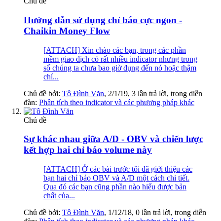
Chủ đề
Hướng dẫn sử dụng chỉ báo cực ngon -
Chaikin Money Flow
[ATTACH] Xin chào các bạn, trong các phần
mềm giao dịch có rất nhiều indicator nhưng trong
số chúng ta chưa bao giờ đụng đến nó hoặc thậm
chí...
Chủ đề bởi:
Tô Đình Văn
,
2/1/19
, 3 lần trả lời, trong diễn
đàn:
Phân tích theo indicator và các phương pháp khác
Chủ đề
Sự khác nhau giữa A/D - OBV và chiến lược
kết hợp hai chỉ báo volume này
[ATTACH] Ở các bài trước tôi đã giới thiệu các
bạn hai chỉ báo OBV và A/D một cách chi tiết.
Qua đó các bạn cũng phần nào hiểu được bản
chất của...
Chủ đề bởi:
Tô Đình Văn
,
1/12/18
, 0 lần trả lời, trong diễn