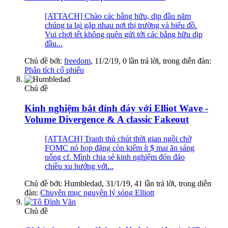
[ATTACH] Chào các bằng hữu, dịp đầu năm
chúng ta lại gặp nhau nơi thị trường và biểu đồ.
Vui chơi tết không quên gửi tới các bằng hữu dịp
đầu...
Chủ đề bởi:
freedom
,
11/2/19
, 0 lần trả lời, trong diễn đàn:
Phân tích cổ phiếu
Chủ đề
Kinh nghiệm bắt đỉnh đáy với Elliot Wave -
Volume Divergence & A classic Fakeout
[ATTACH] Tranh thủ chút thời gian ngồi chờ
FOMC nó họp đặng còn kiếm ít $ mai ăn sáng
uống cf. Mình chia sẻ kinh nghiệm đón đảo
chiều xu hướng với...
Chủ đề bởi:
Humbledad
,
31/1/19
, 41 lần trả lời, trong diễn
đàn:
Chuyên mục nguyên lý sóng Elliott
Chủ đề