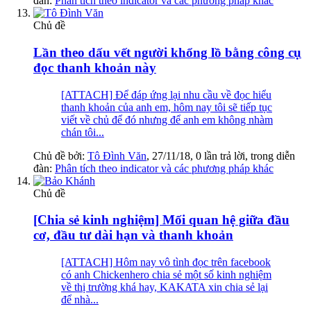
đàn:
Phân tích theo indicator và các phương pháp khác
Chủ đề
Lần theo dấu vết người khổng lồ bằng công cụ
đọc thanh khoản này
[ATTACH] Để đáp ứng lại nhu cầu về đọc hiểu
thanh khoản của anh em, hôm nay tôi sẽ tiếp tục
viết về chủ để đó nhưng để anh em không nhàm
chán tôi...
Chủ đề bởi:
Tô Đình Văn
,
27/11/18
, 0 lần trả lời, trong diễn
đàn:
Phân tích theo indicator và các phương pháp khác
Chủ đề
[Chia sẻ kinh nghiệm] Mối quan hệ giữa đầu
cơ, đầu tư dài hạn và thanh khoản
[ATTACH] Hôm nay vô tình đọc trên facebook
có anh Chickenhero chia sẻ một số kinh nghiệm
về thị trường khá hay, KAKATA xin chia sẻ lại
để nhà...