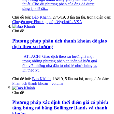
thuật. Cho dù phương pháp của ông đã được
sáng tạo từ rất...
Chủ đề bởi:
Bảo Khánh
,
27/5/19
, 3 lần trả lời, trong diễn đàn:
Chuyên mục Phương pháp Wyckoff - VSA
Chủ đề
Phương pháp phân tích thanh khoản để giao
dịch theo xu hướng
[ATTACH] Giao dịch theo xu hướng là một
trong những phương pháp an toàn và hiệu quả
đối với những nhà đầu tư nhỏ lẻ như chúng ta.
Đi theo xu...
Chủ đề bởi:
Bảo Khánh
,
1/4/19
, 5 lần trả lời, trong diễn đàn:
Phân tích thanh khoản - volume
Chủ đề
Phương pháp xác định thời điểm giá cổ phiếu
tăng bùng nổ bằng Bollinger Bands và thanh
khoản