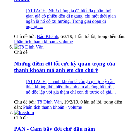
[ATTACH] Như chúng ta đã biết đa phần thời
gian giá cổ phiếu đều đi ngang, chỉ một thời gian
ngắn là nó có xu hướng. Trong giai đoạn đi
ngang -...
Chủ đề bởi:
Bảo Khánh
,
6/3/19
, 1 lần trả lời, trong diễn đàn:
Phân tích thanh khoản - volume
Chủ đề
Những điểm cốt lõi cực kỳ quan trọng của
thanh khoản mà anh em cần chú ý
[ATTACH] Thanh khoản là công cụ cực kỳ cần
thiết không thể thiếu thì anh em ai cũng biết rồi,
nó độc lập với giá thậm chí còn đi trước cả giá....
Chủ đề bởi:
Tô Đình Văn
,
19/2/19
, 0 lần trả lời, trong diễn
đàn:
Phân tích thanh khoản - volume
Chủ đề
PAN - Cạm bẫy đợi chờ đầu năm