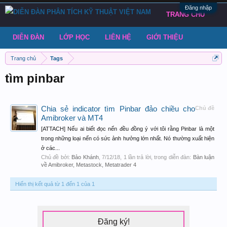
Đăng nhập
TRANG CHỦ
DIỄN ĐÀN
LỚP HỌC
LIÊN HỆ
GIỚI THIỆU
Trang chủ
Tags
tìm pinbar
Chia sẻ indicator tìm Pinbar đảo chiều cho
Chủ đề
Amibroker và MT4
[ATTACH] Nếu ai biết đọc nến đều đồng ý với tôi rằng Pinbar là một
trong những loại nến có sức ảnh hưởng lớn nhất. Nó thường xuất hiện
ở các...
Chủ đề bởi:
Bảo Khánh
,
7/12/18
, 1 lần trả lời, trong diễn đàn:
Bàn luận
về Amibroker, Metastock, Metatrader 4
Hiển thị kết quả từ 1 đến 1 của 1
Đăng ký!