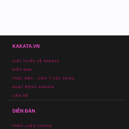
KAKATA.VN
GIỚI THIỆU VỀ KAKATA
DIỄN ĐÀN
THẮC MẮC - GÓP Ý XÂY DỰNG
HOẠT ĐỘNG KAKATA
LIÊN HỆ
DIỄN ĐÀN
THẢO LUẬN CHUNG