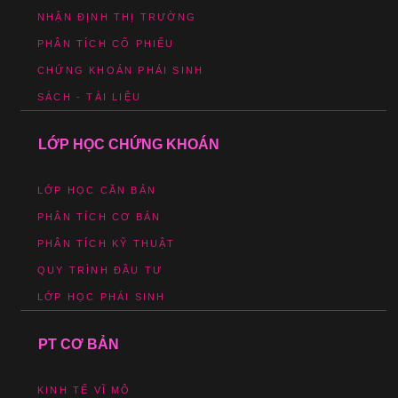
NHẬN ĐỊNH THỊ TRƯỜNG
PHÂN TÍCH CỔ PHIẾU
CHỨNG KHOÁN PHÁI SINH
SÁCH - TÀI LIỆU
LỚP HỌC CHỨNG KHOÁN
LỚP HỌC CĂN BẢN
PHÂN TÍCH CƠ BẢN
PHÂN TÍCH KỸ THUẬT
QUY TRÌNH ĐẦU TƯ
LỚP HỌC PHÁI SINH
PT CƠ BẢN
KINH TẾ VĨ MÔ