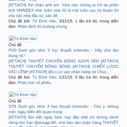
[ATTACH] Xin chào anh em, hôm nay chúng ta trở lại phân
tích VNINDEX nhé, tuần vừa rồi là một tuần cực kỳ thuận lợi
cho các nhà đầu tư, vấn đề...
Chủ đề bởi:
Tô Đình Văn
,
3/11/19
, 1 lần trả lời, trong diễn
đàn:
Nhận định thị trường chung
Chủ đề
PVD Dưới góc nhìn 3 học thuyết Ichimoku - Hãy chờ đợi
bùng nổ !
[ATTACH] THUYẾT CHUYỂN ĐỘNG KIJUN SEN [ATTACH]
THUYẾT CHUYỂN ĐỘNG SÓNG [ATTACH] CHIẾN LƯỢC
VÀO LỆNH [ATTACH] @Lo Lo vào nhận hàng nè Chúc...
Chủ đề bởi:
Tô Đình Văn
,
1/11/19
, 0 lần trả lời, trong diễn
đàn:
Phân tích cổ phiếu
Chủ đề
STB Dưới góc nhìn 3 học thuyết Ichimoku - Chú ý những
mốc ngày biến đổi quan trọng
[ATTACH] Bài viết ngày hôm nay đặc biệt chỉ timing dành
riêng cho bác @dungpc80, mời bác vào nhận hàng THUYẾT