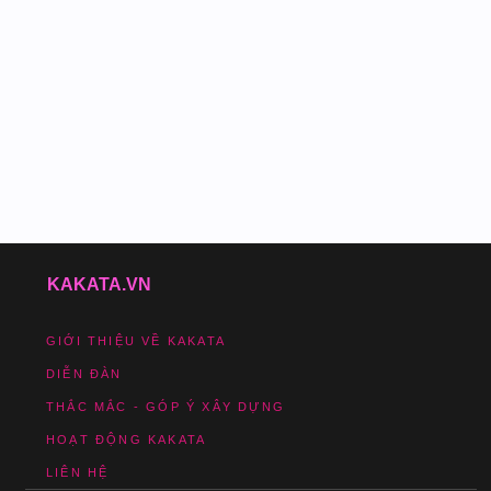
KAKATA.VN
GIỚI THIỆU VỀ KAKATA
DIỄN ĐÀN
THẮC MẮC - GÓP Ý XÂY DỰNG
HOẠT ĐỘNG KAKATA
LIÊN HỆ