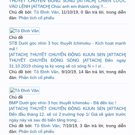
THUYẾT CHUYỂN ĐỘNG SÓNG [ATTACH] CHIẾN LƯỢC
VÀO LỆNH [ATTACH] Chúc anh em thành công !!...
Chủ đề bởi:
Tô Đình Văn
,
11/10/19
, 0 lần trả lời, trong diễn
đàn:
Phân tích cổ phiếu
Chủ đề
STB Dưới góc nhìn 3 học thuyết Ichimoku - Kích hoạt mạnh
mẽ !
[ATTACH] THUYẾT CHUYỂN ĐỘNG KIJUN SEN [ATTACH]
THUYẾT CHUYỂN ĐỘNG SÓNG [ATTACH] Đến ngày
31.10.2019 chúng ta kỳ vọng sẽ có sóng N = I vì...
Chủ đề bởi:
Tô Đình Văn
,
9/10/19
, 14 lần trả lời, trong diễn
đàn:
Phân tích cổ phiếu
Chủ đề
BMP Dưới góc nhìn 3 học thuyết Ichimoku - Đã đến lúc !
[ATTACH] THUYẾT CHUYỂN ĐỘNG KIJUN SEN [ATTACH]
Đến đầu tháng 12, sẽ có 2 trường hợp 1/ Giá sẽ giảm trước
ngày này và sau đó biến tăng trong...
Chủ đề bởi:
Tô Đình Văn
,
7/10/19
, 3 lần trả lời, trong diễn
đàn:
Phân tích cổ phiếu