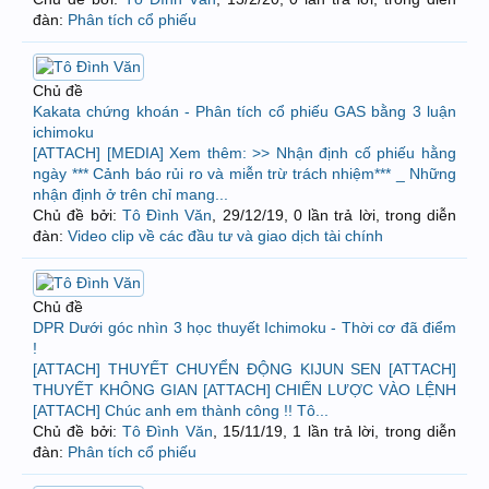
đàn:
Phân tích cổ phiếu
Chủ đề
Kakata chứng khoán - Phân tích cổ phiếu GAS bằng 3 luận
ichimoku
[ATTACH] [MEDIA] Xem thêm: >> Nhận định cố phiếu hằng
ngày *** Cảnh báo rủi ro và miễn trừ trách nhiệm*** _ Những
nhận định ở trên chỉ mang...
Chủ đề bởi:
Tô Đình Văn
,
29/12/19
, 0 lần trả lời, trong diễn
đàn:
Video clip về các đầu tư và giao dịch tài chính
Chủ đề
DPR Dưới góc nhìn 3 học thuyết Ichimoku - Thời cơ đã điểm
!
[ATTACH] THUYẾT CHUYỂN ĐỘNG KIJUN SEN [ATTACH]
THUYẾT KHÔNG GIAN [ATTACH] CHIẾN LƯỢC VÀO LỆNH
[ATTACH] Chúc anh em thành công !! Tô...
Chủ đề bởi:
Tô Đình Văn
,
15/11/19
, 1 lần trả lời, trong diễn
đàn:
Phân tích cổ phiếu