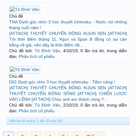
Chủ đề
TNA Dưới góc nhìn 3 học thuyết ichimoku - Nước rút những
tháng cuối năm !
[ATTACH] THUYẾT CHUYỂN ĐỘNG KIJUN SEN [ATTACH]
Tới thời điểm tháng 11, Kijun và Span B đồng có sự cân
bằng về giá, nên đây là thời điểm rất...
Chủ đề bởi:
Tô Đình Văn
,
4/10/19
, 0 lần trả lời, trong diễn
đàn:
Phân tích cổ phiếu
Chủ đề
DIG Dưới góc nhìn 3 học thuyết ichimoku - Tiềm năng !
[ATTACH] THUYẾT CHUYỂN ĐỘNG KIJUN SEN [ATTACH]
THUYẾT CHUYỂN ĐỘNG SÓNG [ATTACH] CHIẾN LƯỢC
VÀO LỆNH [ATTACH] Chúc anh em thành công !!...
Chủ đề bởi:
Tô Đình Văn
,
2/10/19
, 0 lần trả lời, trong diễn
đàn:
Phân tích cổ phiếu
Hiển thị kết quả từ 1 đến 20 của 105