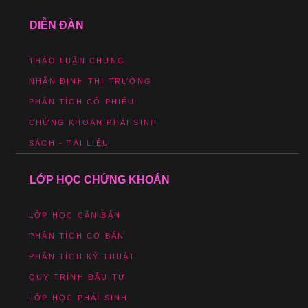
DIỄN ĐÀN
THẢO LUẬN CHUNG
NHẬN ĐỊNH THỊ TRƯỜNG
PHÂN TÍCH CỔ PHIẾU
CHỨNG KHOÁN PHÁI SINH
SÁCH - TÀI LIỆU
LỚP HỌC CHỨNG KHOÁN
LỚP HỌC CĂN BẢN
PHÂN TÍCH CƠ BẢN
PHÂN TÍCH KỸ THUẬT
QUY TRÌNH ĐẦU TƯ
LỚP HỌC PHÁI SINH