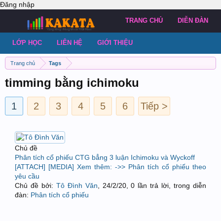
Đăng nhập
TRANG CHỦ
DIỄN ĐÀN
LỚP HỌC
LIÊN HỆ
GIỚI THIỆU
Trang chủ
Tags
timming bằng ichimoku
1
2
3
4
5
6
Tiếp >
Chủ đề
Phân tích cổ phiếu CTG bẳng 3 luận Ichimoku và Wyckoff
[ATTACH] [MEDIA] Xem thêm: ->> Phân tích cổ phiếu theo
yêu cầu
Chủ đề bởi:
Tô Đình Văn
,
24/2/20
, 0 lần trả lời, trong diễn
đàn:
Phân tích cổ phiếu