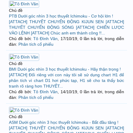
Chủ đề
PTB Dưới góc nhìn 3 học thuyết Ichimoku - Cơ hội lớn !
[ATTACH] THUYẾT CHUYỂN ĐỘNG KIJUN SEN [ATTACH]
THUYẾT CHUYỂN ĐỘNG SÓNG [ATTACH] CHIẾN LƯỢC
VÀO LỆNH [ATTACH] Chúc anh em thành công !!...
Chủ đề bởi:
Tô Đình Văn
,
17/10/19
, 0 lần trả lời, trong diễn
đàn:
Phân tích cổ phiếu
Chủ đề
BMI Dưới góc nhìn 3 học thuyết Ichimoku - Hãy thận trọng !
[ATTACH] Đối riêng với con này tôi sẽ sử dụng chart H1 để
phân tích vì chart D1 hơi phức tạp, H1 sẽ cho ta thấy bức
tranh rõ ràng hơn THUYẾT...
Chủ đề bởi:
Tô Đình Văn
,
14/10/19
, 0 lần trả lời, trong diễn
đàn:
Phân tích cổ phiếu
Chủ đề
ASM Dưới góc nhìn 3 học thuyết Ichimoku - Bắt đầu tăng !
[ATTACH] THUYẾT CHUYỂN ĐỘNG KIJUN SEN [ATTACH]