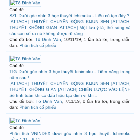
Chủ đề
SZL Dưới góc nhìn 3 học thuyết Ichimoku - Liệu có tạo đáy ?
[ATTACH] THUYẾT CHUYỂN ĐỘNG KIJUN SEN [ATTACH]
THUYẾT KHÔNG GIAN [ATTACH] Một lưu ý là, thế sóng và
các con số ra nó không được rõ ràng...
Chủ đề bởi:
Tô Đình Văn
,
10/11/19
, 1 lần trả lời, trong diễn
đàn:
Phân tích cổ phiếu
Chủ đề
TIG Dưới góc nhìn 3 học thuyết Ichimoku - Tiềm năng trong
năm sau !
[ATTACH] THUYẾT CHUYỂN ĐỘNG KIJUN SEN [ATTACH]
THUYẾT KHÔNG GIAN [ATTACH] CHIẾN LƯỢC VÀO LỆNH
Sẽ tính toán khi có dấu hiệu tạo đỉnh vì khi...
Chủ đề bởi:
Tô Đình Văn
,
7/11/19
, 0 lần trả lời, trong diễn
đàn:
Phân tích cổ phiếu
Chủ đề
Phân tích VNINDEX dưới góc nhìn 3 học thuyết Ichimoku
tuần 4.11 - 8.11