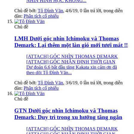
NHÌN HÌNH HỌC KHÔNG...
Chủ đề bởi:
Tô Đình Văn
,
4/6/19
, 0 lần trả lời, trong diễn
đàn:
Phân tích cổ phiếu
Chủ đề
LMH Dưới góc nhìn Ichimoku và Thomas
Demark: Lại thêm một làn gió mới tươi mát !!
[ATTACH] GÓC NHÌN THOMAS DEMARK
[ATTACH] GÓC NHẬN ĐỊNH THỜI GIAN
Dự đoán 6.6 bắt đầu tăng Kakata xin cám ơn đã
theo dõi Tô Đình Văn...
Chủ đề bởi:
Tô Đình Văn
,
3/6/19
, 0 lần trả lời, trong diễn
đàn:
Phân tích cổ phiếu
Chủ đề
GTN Dưới góc nhìn Ichimoku và Thomas
Demark: Duy trì trong xu hướng tăng ngắn
[ATTACH] GÓC NHÌN THOMAS DEMARK