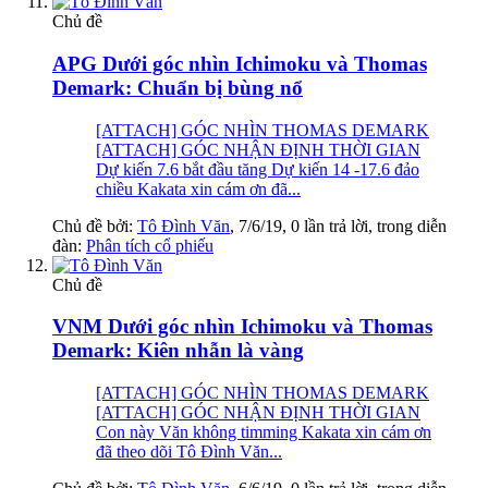
Chủ đề
APG Dưới góc nhìn Ichimoku và Thomas
Demark: Chuẩn bị bùng nổ
[ATTACH] GÓC NHÌN THOMAS DEMARK
[ATTACH] GÓC NHẬN ĐỊNH THỜI GIAN
Dự kiến 7.6 bắt đầu tăng Dự kiến 14 -17.6 đảo
chiều Kakata xin cám ơn đã...
Chủ đề bởi:
Tô Đình Văn
,
7/6/19
, 0 lần trả lời, trong diễn
đàn:
Phân tích cổ phiếu
Chủ đề
VNM Dưới góc nhìn Ichimoku và Thomas
Demark: Kiên nhẫn là vàng
[ATTACH] GÓC NHÌN THOMAS DEMARK
[ATTACH] GÓC NHẬN ĐỊNH THỜI GIAN
Con này Văn không timming Kakata xin cám ơn
đã theo dõi Tô Đình Văn...