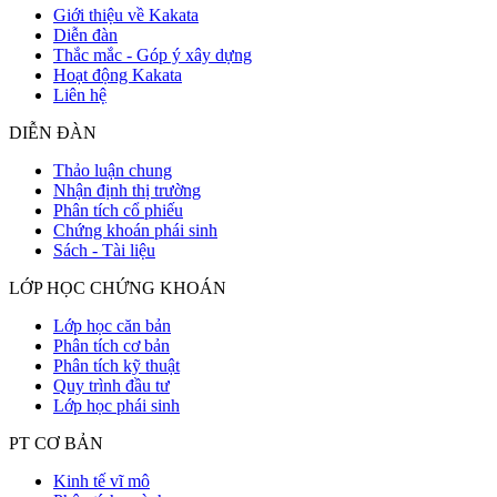
Giới thiệu về Kakata
Diễn đàn
Thắc mắc - Góp ý xây dựng
Hoạt động Kakata
Liên hệ
DIỄN ĐÀN
Thảo luận chung
Nhận định thị trường
Phân tích cổ phiếu
Chứng khoán phái sinh
Sách - Tài liệu
LỚP HỌC CHỨNG KHOÁN
Lớp học căn bản
Phân tích cơ bản
Phân tích kỹ thuật
Quy trình đầu tư
Lớp học phái sinh
PT CƠ BẢN
Kinh tế vĩ mô