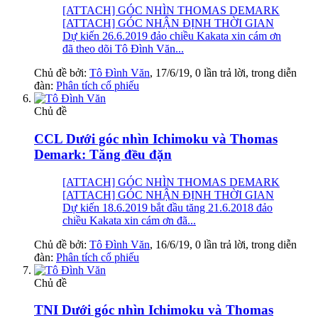
[ATTACH] GÓC NHÌN THOMAS DEMARK
[ATTACH] GÓC NHẬN ĐỊNH THỜI GIAN
Dự kiến 26.6.2019 đảo chiều Kakata xin cám ơn
đã theo dõi Tô Đình Văn...
Chủ đề bởi:
Tô Đình Văn
,
17/6/19
, 0 lần trả lời, trong diễn
đàn:
Phân tích cổ phiếu
Chủ đề
CCL Dưới góc nhìn Ichimoku và Thomas
Demark: Tăng đều đặn
[ATTACH] GÓC NHÌN THOMAS DEMARK
[ATTACH] GÓC NHẬN ĐỊNH THỜI GIAN
Dự kiến 18.6.2019 bắt đầu tăng 21.6.2018 đảo
chiều Kakata xin cám ơn đã...
Chủ đề bởi:
Tô Đình Văn
,
16/6/19
, 0 lần trả lời, trong diễn
đàn:
Phân tích cổ phiếu
Chủ đề
TNI Dưới góc nhìn Ichimoku và Thomas