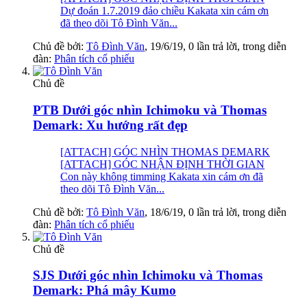
Dự đoán 1.7.2019 đảo chiều Kakata xin cám ơn
đã theo dõi Tô Đình Văn...
Chủ đề bởi:
Tô Đình Văn
,
19/6/19
, 0 lần trả lời, trong diễn
đàn:
Phân tích cổ phiếu
Chủ đề
PTB Dưới góc nhìn Ichimoku và Thomas
Demark: Xu hướng rất đẹp
[ATTACH] GÓC NHÌN THOMAS DEMARK
[ATTACH] GÓC NHẬN ĐỊNH THỜI GIAN
Con này không timming Kakata xin cám ơn đã
theo dõi Tô Đình Văn...
Chủ đề bởi:
Tô Đình Văn
,
18/6/19
, 0 lần trả lời, trong diễn
đàn:
Phân tích cổ phiếu
Chủ đề
SJS Dưới góc nhìn Ichimoku và Thomas
Demark: Phá mây Kumo