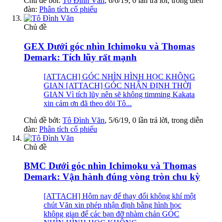
Chủ đề bởi:
Tô Đình Văn
,
6/6/19
, 0 lần trả lời, trong diễn
đàn:
Phân tích cổ phiếu
Chủ đề
GEX Dưới góc nhìn Ichimoku và Thomas
Demark: Tích lũy rất mạnh
[ATTACH] GÓC NHÌN HÌNH HỌC KHÔNG
GIAN [ATTACH] GÓC NHẬN ĐỊNH THỜI
GIAN Vì tích lũy nên sẽ không timming Kakata
xin cám ơn đã theo dõi Tô...
Chủ đề bởi:
Tô Đình Văn
,
5/6/19
, 0 lần trả lời, trong diễn
đàn:
Phân tích cổ phiếu
Chủ đề
BMC Dưới góc nhìn Ichimoku và Thomas
Demark: Vận hành đúng vòng tròn chu kỳ
[ATTACH] Hôm nay để thay đổi không khí một
chút Văn xin phép nhận định bằng hình học
không gian để các bạn đỡ nhàm chán GÓC