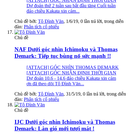
[ATTACH] GÓC NHẬN ĐỊNH THỜI GIAN
Dự đoán thứ 2 tuần sau bắt đầu tăng Cuối tuần
đảo chiều Kakata xin cám...
Chủ đề bởi:
Tô Đình Văn
,
1/6/19
, 0 lần trả lời, trong diễn
đàn:
Phân tích cổ phiếu
Chủ đề
NAF Dưới góc nhìn Ichimoku và Thomas
Demark: Tiếp tục bùng nổ sức mạnh !!
[ATTACH] GÓC NHÌN THOMAS DEMARK
[ATTACH] GÓC NHẬN ĐỊNH THỜI GIAN
Dự đoán 10.6 - 14.6 đảo chiều Kakata xin cám
ơn đã theo dõi Tô Đình Văn...
Chủ đề bởi:
Tô Đình Văn
,
31/5/19
, 0 lần trả lời, trong diễn
đàn:
Phân tích cổ phiếu
Chủ đề
IJC Dưới góc nhìn Ichimoku và Thomas
Demark: Làn gió mới tươi mát !