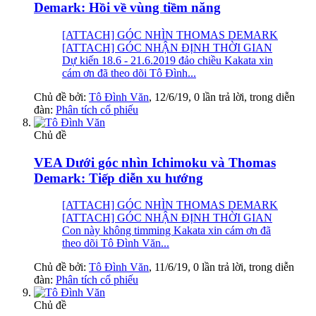
Demark: Hồi về vùng tiềm năng
[ATTACH] GÓC NHÌN THOMAS DEMARK
[ATTACH] GÓC NHẬN ĐỊNH THỜI GIAN
Dự kiến 18.6 - 21.6.2019 đảo chiều Kakata xin
cám ơn đã theo dõi Tô Đình...
Chủ đề bởi:
Tô Đình Văn
,
12/6/19
, 0 lần trả lời, trong diễn
đàn:
Phân tích cổ phiếu
Chủ đề
VEA Dưới góc nhìn Ichimoku và Thomas
Demark: Tiếp diễn xu hướng
[ATTACH] GÓC NHÌN THOMAS DEMARK
[ATTACH] GÓC NHẬN ĐỊNH THỜI GIAN
Con này không timming Kakata xin cám ơn đã
theo dõi Tô Đình Văn...
Chủ đề bởi:
Tô Đình Văn
,
11/6/19
, 0 lần trả lời, trong diễn
đàn:
Phân tích cổ phiếu
Chủ đề