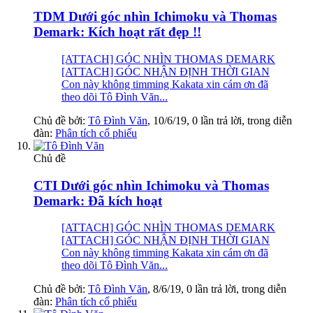
TDM Dưới góc nhìn Ichimoku và Thomas
Demark: Kích hoạt rất đẹp !!
[ATTACH] GÓC NHÌN THOMAS DEMARK
[ATTACH] GÓC NHẬN ĐỊNH THỜI GIAN
Con này không timming Kakata xin cám ơn đã
theo dõi Tô Đình Văn...
Chủ đề bởi:
Tô Đình Văn
,
10/6/19
, 0 lần trả lời, trong diễn
đàn:
Phân tích cổ phiếu
Chủ đề
CTI Dưới góc nhìn Ichimoku và Thomas
Demark: Đã kích hoạt
[ATTACH] GÓC NHÌN THOMAS DEMARK
[ATTACH] GÓC NHẬN ĐỊNH THỜI GIAN
Con này không timming Kakata xin cám ơn đã
theo dõi Tô Đình Văn...
Chủ đề bởi:
Tô Đình Văn
,
8/6/19
, 0 lần trả lời, trong diễn
đàn:
Phân tích cổ phiếu