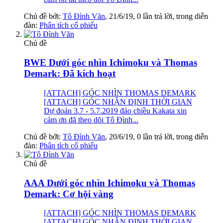
Chủ đề bởi:
Tô Đình Văn
,
21/6/19
, 0 lần trả lời, trong diễn
đàn:
Phân tích cổ phiếu
Chủ đề
BWE Dưới góc nhìn Ichimoku và Thomas
Demark: Đã kích hoạt
[ATTACH] GÓC NHÌN THOMAS DEMARK
[ATTACH] GÓC NHẬN ĐỊNH THỜI GIAN
Dự đoán 3.7 - 5.7.2019 đảo chiều Kakata xin
cám ơn đã theo dõi Tô Đình...
Chủ đề bởi:
Tô Đình Văn
,
20/6/19
, 0 lần trả lời, trong diễn
đàn:
Phân tích cổ phiếu
Chủ đề
AAA Dưới góc nhìn Ichimoku và Thomas
Demark: Cơ hội vàng
[ATTACH] GÓC NHÌN THOMAS DEMARK
[ATTACH] GÓC NHẬN ĐỊNH THỜI GIAN