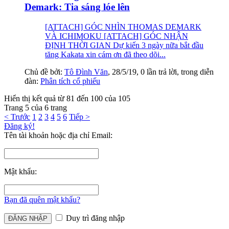
Demark: Tia sáng lóe lên
[ATTACH] GÓC NHÌN THOMAS DEMARK
VÀ ICHIMOKU [ATTACH] GÓC NHẬN
ĐỊNH THỜI GIAN Dự kiến 3 ngày nữa bắt đầu
tăng Kakata xin cám ơn đã theo dõi...
Chủ đề bởi:
Tô Đình Văn
,
28/5/19
, 0 lần trả lời, trong diễn
đàn:
Phân tích cổ phiếu
Hiển thị kết quả từ 81 đến 100 của 105
Trang 5 của 6 trang
< Trước
1
2
3
4
5
6
Tiếp >
Đăng ký!
Tên tài khoản hoặc địa chỉ Email:
Mật khẩu:
Bạn đã quên mật khẩu?
Duy trì đăng nhập