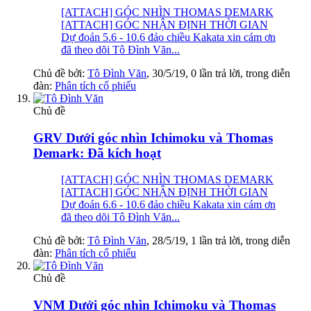
[ATTACH] GÓC NHÌN THOMAS DEMARK
[ATTACH] GÓC NHẬN ĐỊNH THỜI GIAN
Dự đoán 5.6 - 10.6 đảo chiều Kakata xin cám ơn
đã theo dõi Tô Đình Văn...
Chủ đề bởi:
Tô Đình Văn
,
30/5/19
, 0 lần trả lời, trong diễn
đàn:
Phân tích cổ phiếu
Chủ đề
GRV Dưới góc nhìn Ichimoku và Thomas
Demark: Đã kích hoạt
[ATTACH] GÓC NHÌN THOMAS DEMARK
[ATTACH] GÓC NHẬN ĐỊNH THỜI GIAN
Dự đoán 6.6 - 10.6 đảo chiều Kakata xin cám ơn
đã theo dõi Tô Đình Văn...
Chủ đề bởi:
Tô Đình Văn
,
28/5/19
, 1 lần trả lời, trong diễn
đàn:
Phân tích cổ phiếu
Chủ đề
VNM Dưới góc nhìn Ichimoku và Thomas