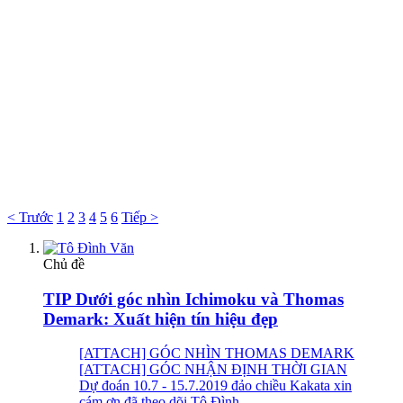
< Trước
1
2
3
4
5
6
Tiếp >
Chủ đề
TIP Dưới góc nhìn Ichimoku và Thomas
Demark: Xuất hiện tín hiệu đẹp
[ATTACH] GÓC NHÌN THOMAS DEMARK
[ATTACH] GÓC NHẬN ĐỊNH THỜI GIAN
Dự đoán 10.7 - 15.7.2019 đảo chiều Kakata xin
cám ơn đã theo dõi Tô Đình...