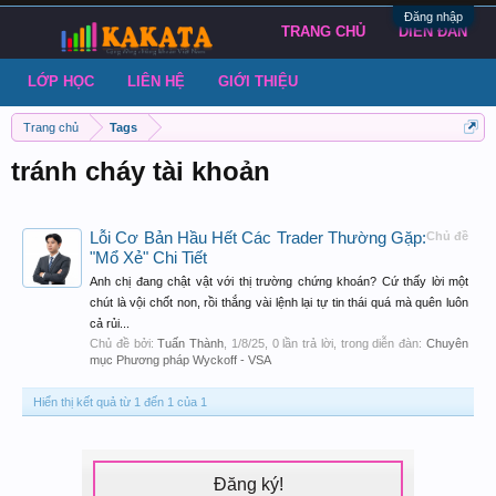
Đăng nhập
TRANG CHỦ
DIỄN ĐÀN
LỚP HỌC
LIÊN HỆ
GIỚI THIỆU
Trang chủ
Tags
tránh cháy tài khoản
Lỗi Cơ Bản Hầu Hết Các Trader Thường Gặp:
Chủ đề
"Mổ Xẻ" Chi Tiết
Anh chị đang chật vật với thị trường chứng khoán? Cứ thấy lời một
chút là vội chốt non, rồi thắng vài lệnh lại tự tin thái quá mà quên luôn
cả rủi...
Chủ đề bởi:
Tuấn Thành
,
1/8/25
, 0 lần trả lời, trong diễn đàn:
Chuyên
mục Phương pháp Wyckoff - VSA
Hiển thị kết quả từ 1 đến 1 của 1
Đăng ký!