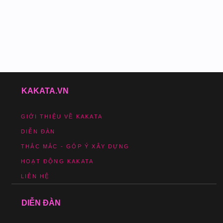
KAKATA.VN
GIỚI THIỆU VỀ KAKATA
DIỄN ĐÀN
THẮC MẮC - GÓP Ý XÂY DỰNG
HOẠT ĐỘNG KAKATA
LIÊN HỆ
DIỄN ĐÀN