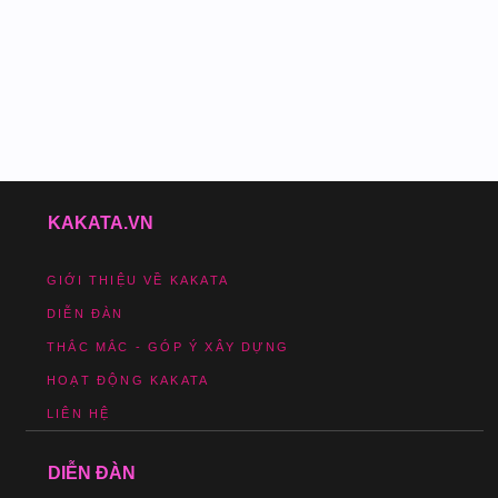
KAKATA.VN
GIỚI THIỆU VỀ KAKATA
DIỄN ĐÀN
THẮC MẮC - GÓP Ý XÂY DỰNG
HOẠT ĐỘNG KAKATA
LIÊN HỆ
DIỄN ĐÀN