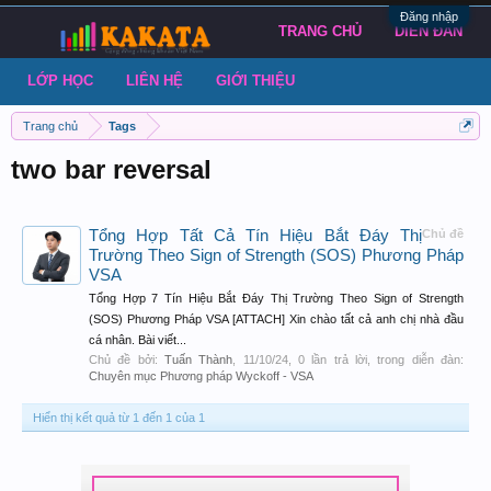
Đăng nhập
TRANG CHỦ
DIỄN ĐÀN
LỚP HỌC
LIÊN HỆ
GIỚI THIỆU
Trang chủ
Tags
two bar reversal
Tổng Hợp Tất Cả Tín Hiệu Bắt Đáy Thị
Chủ đề
Trường Theo Sign of Strength (SOS) Phương Pháp
VSA
Tổng Hợp 7 Tín Hiệu Bắt Đáy Thị Trường Theo Sign of Strength
(SOS) Phương Pháp VSA [ATTACH] Xin chào tất cả anh chị nhà đầu
cá nhân. Bài viết...
Chủ đề bởi:
Tuấn Thành
,
11/10/24
, 0 lần trả lời, trong diễn đàn:
Chuyên mục Phương pháp Wyckoff - VSA
Hiển thị kết quả từ 1 đến 1 của 1