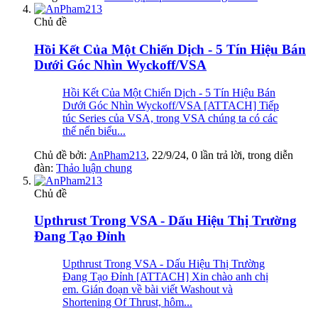
Chủ đề
Hồi Kết Của Một Chiến Dịch - 5 Tín Hiệu Bán
Dưới Góc Nhìn Wyckoff/VSA
Hồi Kết Của Một Chiến Dịch - 5 Tín Hiệu Bán
Dưới Góc Nhìn Wyckoff/VSA [ATTACH] Tiếp
túc Series của VSA, trong VSA chúng ta có các
thế nến biểu...
Chủ đề bởi:
AnPham213
,
22/9/24
, 0 lần trả lời, trong diễn
đàn:
Thảo luận chung
Chủ đề
Upthrust Trong VSA - Dấu Hiệu Thị Trường
Đang Tạo Đỉnh
Upthrust Trong VSA - Dấu Hiệu Thị Trường
Đang Tạo Đỉnh [ATTACH] Xin chào anh chị
em. Gián đoạn về bài viết Washout và
Shortening Of Thrust, hôm...