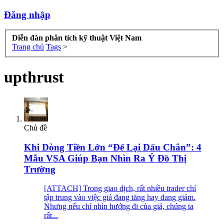
Đăng nhập
Diễn đàn phân tích kỹ thuật Việt Nam
Trang chủ
Tags
>
upthrust
Chủ đề
Khi Dòng Tiền Lớn “Để Lại Dấu Chân”: 4
Mẫu VSA Giúp Bạn Nhìn Ra Ý Đồ Thị
Trường
[ATTACH] Trong giao dịch, rất nhiều trader chỉ
tập trung vào việc giá đang tăng hay đang giảm.
Nhưng nếu chỉ nhìn hướng đi của giá, chúng ta
rất...