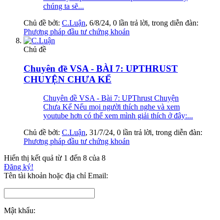
chúng ta sẽ...
Chủ đề bởi:
C.Luận
,
6/8/24
, 0 lần trả lời, trong diễn đàn:
Phương pháp đầu tư chứng khoán
Chủ đề
Chuyên đề VSA - BÀI 7: UPTHRUST
CHUYỆN CHƯA KỂ
Chuyên đề VSA - Bài 7: UPThrust Chuyện
Chưa Kể Nếu mọi người thích nghe và xem
youtube hơn có thể xem mình giải thích ở đây:...
Chủ đề bởi:
C.Luận
,
31/7/24
, 0 lần trả lời, trong diễn đàn:
Phương pháp đầu tư chứng khoán
Hiển thị kết quả từ 1 đến 8 của 8
Đăng ký!
Tên tài khoản hoặc địa chỉ Email:
Mật khẩu: