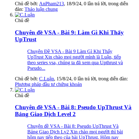
Chủ đề bởi:
AnPham213
,
18/9/24
, 0 lần trả lời, trong diễn
đàn:
Thảo luận chung
Chủ đề
Chuyên đề VSA - Bài 9: Làm Gì Khi Thấy
UpTrust
Chuyên Đề VSA - Bài 9 Làm Gì Khi Thấy
UpTrust Xin chào mọi người mình là Luận, tiếp
theo series vsa, chúng ta đã xem qua Upthrust và
Pseudo...
Chủ đề bởi:
C.Luận
,
15/8/24
, 0 lần trả lời, trong diễn đàn:
Phương pháp đầu tư chứng khoán
Chủ đề
Chuyên đề VSA - Bài 8: Pseudo UpThrust Và
Bảng Giao Dịch Level 2
Chuyên đề VSA - Bài 8: Pseudo UpThrust Và
Bảng Giao Dịch Lv2 Xin chào mọi người thì bài
hôm nay tiếp theo của bài UpThrust. Hôm nay