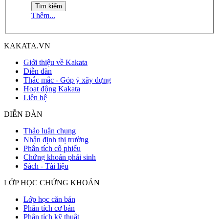
Thêm...
KAKATA.VN
Giới thiệu về Kakata
Diễn đàn
Thắc mắc - Góp ý xây dựng
Hoạt động Kakata
Liên hệ
DIỄN ĐÀN
Thảo luận chung
Nhận định thị trường
Phân tích cổ phiếu
Chứng khoán phái sinh
Sách - Tài liệu
LỚP HỌC CHỨNG KHOÁN
Lớp học căn bản
Phân tích cơ bản
Phân tích kỹ thuật