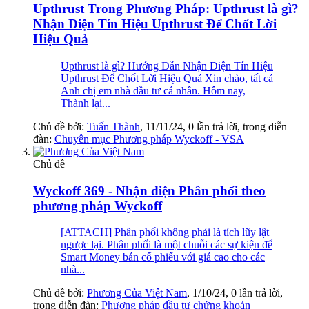
Upthrust Trong Phương Pháp: Upthrust là gì?
Nhận Diện Tín Hiệu Upthrust Để Chốt Lời
Hiệu Quả
Upthrust là gì? Hướng Dẫn Nhận Diện Tín Hiệu
Upthrust Để Chốt Lời Hiệu Quả Xin chào, tất cả
Anh chị em nhà đầu tư cá nhân. Hôm nay,
Thành lại...
Chủ đề bởi:
Tuấn Thành
,
11/11/24
, 0 lần trả lời, trong diễn
đàn:
Chuyên mục Phương pháp Wyckoff - VSA
Chủ đề
Wyckoff 369 - Nhận diện Phân phối theo
phương pháp Wyckoff
[ATTACH] Phân phối không phải là tích lũy lật
ngược lại. Phân phối là một chuỗi các sự kiện để
Smart Money bán cổ phiếu với giá cao cho các
nhà...
Chủ đề bởi:
Phương Của Việt Nam
,
1/10/24
, 0 lần trả lời,
trong diễn đàn:
Phương pháp đầu tư chứng khoán