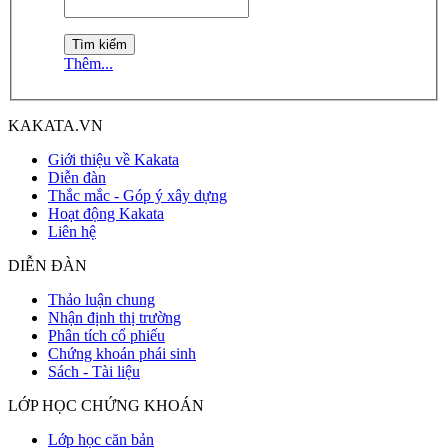
Thêm...
KAKATA.VN
Giới thiệu về Kakata
Diễn đàn
Thắc mắc - Góp ý xây dựng
Hoạt động Kakata
Liên hệ
DIỄN ĐÀN
Thảo luận chung
Nhận định thị trường
Phân tích cổ phiếu
Chứng khoán phái sinh
Sách - Tài liệu
LỚP HỌC CHỨNG KHOÁN
Lớp học căn bản