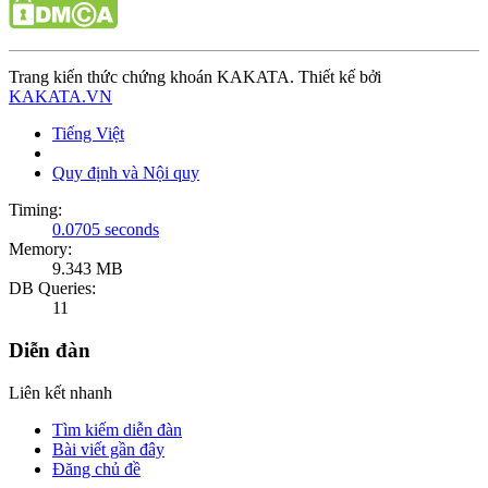
Trang kiến thức chứng khoán KAKATA. Thiết kế bởi
KAKATA.VN
Tiếng Việt
Quy định và Nội quy
Timing:
0.0705 seconds
Memory:
9.343 MB
DB Queries:
11
Diễn đàn
Liên kết nhanh
Tìm kiếm diễn đàn
Bài viết gần đây
Đăng chủ đề