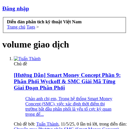
Đăng nhập
Diễn đàn phân tích kỹ thuật Việt Nam
Trang chủ
Tags
>
volume giao dịch
Chủ đề
[Hướng Dẫn] Smart Money Concept Phần 9:
Phân Phối Wyckoff & SMC Giải Mã Từng
Giai Đoạn Phân Phối
Chào anh chị em, Trong hệ thống Smart Money
Concept (SMC), việc xác định thời điểm thị
trường bắt đầu phân phối là yếu tố cực kỳ quan
trọng để...
Chủ đề bởi:
Tuấn Thành
,
11/5/25
, 0 lần trả lời, trong diễn đàn: