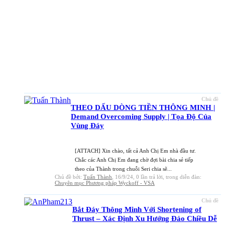
Chủ đề
THEO DẤU DÒNG TIỀN THÔNG MINH |
Demand Overcoming Supply | Tọa Độ Của
Vùng Đáy
[ATTACH] Xin chào, tất cả Anh Chị Em nhà đầu tư.
Chắc các Anh Chị Em đang chờ đợi bài chia sẻ tiếp
theo của Thành trong chuỗi Seri chia sẽ...
Chủ đề bởi:
Tuấn Thành
,
16/9/24
, 0 lần trả lời, trong diễn đàn:
Chuyên mục Phương pháp Wyckoff - VSA
Chủ đề
Bắt Đáy Thông Minh Với Shortening of
Thrust – Xác Định Xu Hướng Đảo Chiều Dễ