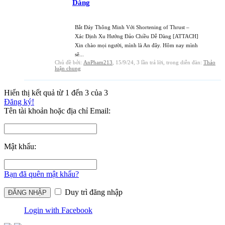
Dàng
Bắt Đáy Thông Minh Với Shortening of Thrust –
Xác Định Xu Hướng Đảo Chiều Dễ Dàng [ATTACH]
Xin chào mọi người, mình là An đây. Hôm nay mình
sẽ...
Chủ đề bởi:
AnPham213
,
15/9/24
, 3 lần trả lời, trong diễn đàn:
Thảo
luận chung
Hiển thị kết quả từ 1 đến 3 của 3
Đăng ký!
Tên tài khoản hoặc địa chỉ Email:
Mật khẩu:
Bạn đã quên mật khẩu?
Duy trì đăng nhập
Login with Facebook