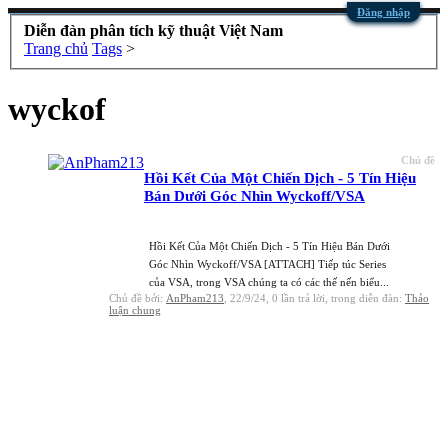
Đăng nhập
Diễn đàn phân tích kỹ thuật Việt Nam
Trang chủ
Tags
>
wyckof
Chủ đề
Hồi Kết Của Một Chiến Dịch - 5 Tín Hiệu
Bán Dưới Góc Nhìn Wyckoff/VSA
Hồi Kết Của Một Chiến Dịch - 5 Tín Hiệu Bán Dưới
Góc Nhìn Wyckoff/VSA [ATTACH] Tiếp túc Series
của VSA, trong VSA chúng ta có các thế nến biểu...
Chủ đề bởi:
AnPham213
,
22/9/24
, 0 lần trả lời, trong diễn đàn:
Thảo
luận chung