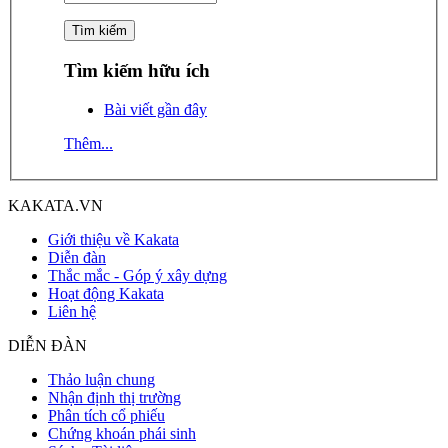
Tìm kiếm hữu ích
Bài viết gần đây
Thêm...
KAKATA.VN
Giới thiệu về Kakata
Diễn đàn
Thắc mắc - Góp ý xây dựng
Hoạt động Kakata
Liên hệ
DIỄN ĐÀN
Thảo luận chung
Nhận định thị trường
Phân tích cổ phiếu
Chứng khoán phái sinh