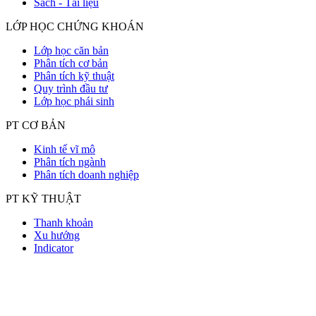
Sách - Tài liệu
LỚP HỌC CHỨNG KHOÁN
Lớp học căn bản
Phân tích cơ bản
Phân tích kỹ thuật
Quy trình đầu tư
Lớp học phái sinh
PT CƠ BẢN
Kinh tế vĩ mô
Phân tích ngành
Phân tích doanh nghiệp
PT KỸ THUẬT
Thanh khoản
Xu hướng
Indicator