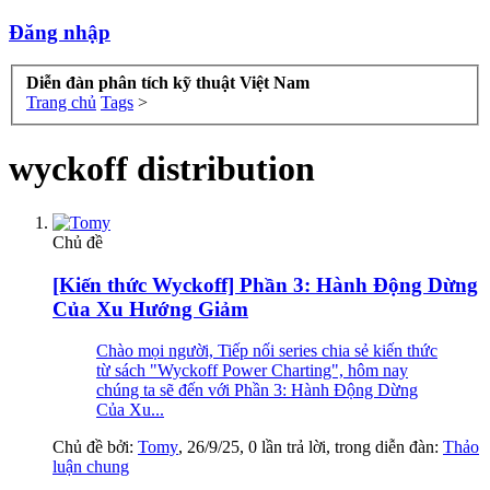
Đăng nhập
Diễn đàn phân tích kỹ thuật Việt Nam
Trang chủ
Tags
>
wyckoff distribution
Chủ đề
[Kiến thức Wyckoff] Phần 3: Hành Động Dừng
Của Xu Hướng Giảm
Chào mọi người, Tiếp nối series chia sẻ kiến thức
từ sách "Wyckoff Power Charting", hôm nay
chúng ta sẽ đến với Phần 3: Hành Động Dừng
Của Xu...
Chủ đề bởi:
Tomy
,
26/9/25
, 0 lần trả lời, trong diễn đàn:
Thảo
luận chung