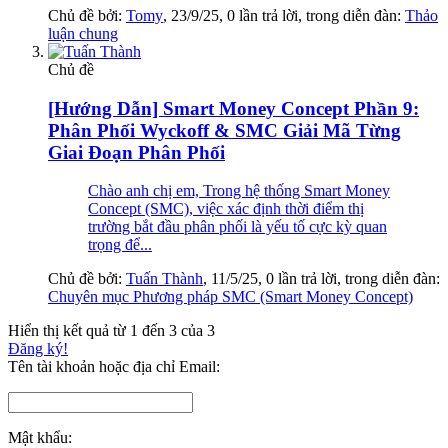
Chủ đề bởi:
Tomy
,
23/9/25
, 0 lần trả lời, trong diễn đàn:
Thảo
luận chung
Chủ đề
[Hướng Dẫn] Smart Money Concept Phần 9:
Phân Phối Wyckoff & SMC Giải Mã Từng
Giai Đoạn Phân Phối
Chào anh chị em, Trong hệ thống Smart Money
Concept (SMC), việc xác định thời điểm thị
trường bắt đầu phân phối là yếu tố cực kỳ quan
trọng để...
Chủ đề bởi:
Tuấn Thành
,
11/5/25
, 0 lần trả lời, trong diễn đàn:
Chuyên mục Phương pháp SMC (Smart Money Concept)
Hiển thị kết quả từ 1 đến 3 của 3
Đăng ký!
Tên tài khoản hoặc địa chỉ Email:
Mật khẩu: