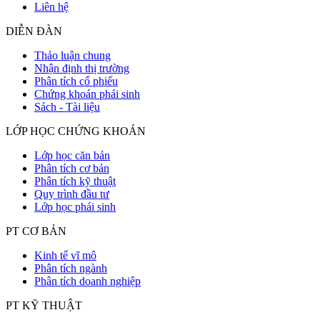
Liên hệ
DIỄN ĐÀN
Thảo luận chung
Nhận định thị trường
Phân tích cổ phiếu
Chứng khoán phái sinh
Sách - Tài liệu
LỚP HỌC CHỨNG KHOÁN
Lớp học căn bản
Phân tích cơ bản
Phân tích kỹ thuật
Quy trình đầu tư
Lớp học phái sinh
PT CƠ BẢN
Kinh tế vĩ mô
Phân tích ngành
Phân tích doanh nghiệp
PT KỸ THUẬT