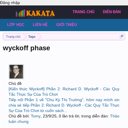
Đăng nhập
TRANG CHỦ
DIỄN ĐÀN
LỚP HỌC
LIÊN HỆ
GIỚI THIỆU
Trang chủ
Tags
wyckoff phase
Chủ đề
[Kiến thức Wyckoff] Phần 2: Richard D. Wyckoff - Các Quy
Tắc Thực Sự Của Trò Chơi
Tiếp nối Phần 1 về "Chu Kỳ Thị Trường", hôm nay mình xin
chia sẻ tiếp Phần 2: Richard D. Wyckoff - Các Quy Tắc Thực
Sự Của Trò Chơi từ cuốn sách...
Chủ đề bởi:
Tomy
,
23/9/25
, 0 lần trả lời, trong diễn đàn:
Thảo
luận chung