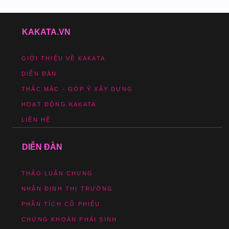
KAKATA.VN
GIỚI THIỆU VỀ KAKATA
DIỄN ĐÀN
THẮC MẮC - GÓP Ý XÂY DỰNG
HOẠT ĐỘNG KAKATA
LIÊN HỆ
DIỄN ĐÀN
THẢO LUẬN CHUNG
NHẬN ĐỊNH THỊ TRƯỜNG
PHÂN TÍCH CỔ PHIẾU
CHỨNG KHOÁN PHÁI SINH