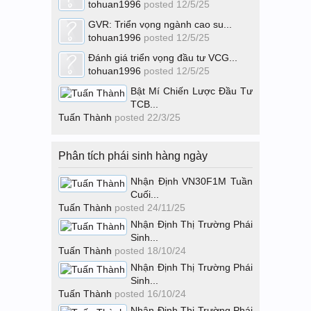
tohuan1996
posted
12/5/25
GVR: Triển vọng ngành cao su...
tohuan1996
posted
12/5/25
Đánh giá triển vọng đầu tư VCG...
tohuan1996
posted
12/5/25
Bật Mí Chiến Lược Đầu Tư
TCB...
Tuấn Thành
posted
22/3/25
Phân tích phái sinh hàng ngày
Nhận Định VN30F1M Tuần
Cuối...
Tuấn Thành
posted
24/11/25
Nhận Định Thị Trường Phái
Sinh...
Tuấn Thành
posted
18/10/24
Nhận Định Thị Trường Phái
Sinh...
Tuấn Thành
posted
16/10/24
Nhận Định Thị Trường Phái