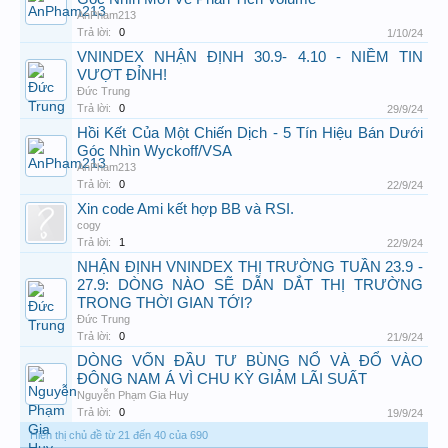
AnPham213
Trả lời:
0
1/10/24
VNINDEX NHẬN ĐỊNH 30.9- 4.10 - NIỀM TIN
VƯỢT ĐỈNH!
Đức Trung
Trả lời:
0
29/9/24
Hồi Kết Của Một Chiến Dịch - 5 Tín Hiệu Bán Dưới
Góc Nhìn Wyckoff/VSA
AnPham213
Trả lời:
0
22/9/24
Xin code Ami kết hợp BB và RSI.
cogy
Trả lời:
1
22/9/24
NHẬN ĐỊNH VNINDEX THỊ TRƯỜNG TUẦN 23.9 -
27.9: DÒNG NÀO SẼ DẪN DẮT THỊ TRƯỜNG
TRONG THỜI GIAN TỚI?
Đức Trung
Trả lời:
0
21/9/24
DÒNG VỐN ĐẦU TƯ BÙNG NỔ VÀ ĐỔ VÀO
ĐÔNG NAM Á VÌ CHU KỲ GIẢM LÃI SUẤT
Nguyễn Phạm Gia Huy
Trả lời:
0
19/9/24
Hiển thị chủ đề từ 21 đến 40 của 690