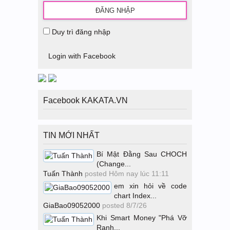
Duy trì đăng nhập
Login with Facebook
Facebook KAKATA.VN
TIN MỚI NHẤT
Bí Mật Đằng Sau CHOCH
(Change...
Tuấn Thành
posted
Hôm nay lúc 11:11
em xin hỏi về code
chart Index...
GiaBao09052000
posted
8/7/26
Khi Smart Money "Phá Vỡ
Ranh...