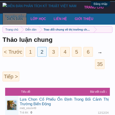
Đăng nhập
TRANG CHỦ
Tìm kiếm diễn đàn
Bài viết gần đây
Đăng chủ đề
DIỄN ĐÀN
LỚP HỌC
LIÊN HỆ
GIỚI THIỆU
Trang chủ
Diễn đàn
Trao đổi chung về thị trường chứng khoán Việt Nam
Thảo luận chung
< Trước
1
2
3
4
5
6
→
35
Tiếp >
Tiêu đề
Bài viết cuối ↓
Lựa Chọn Cổ Phiếu Ổn Định Trong Bối Cảnh Thị
Trường Biến Động
midi_stock49
Trả lời:
0
12/12/24