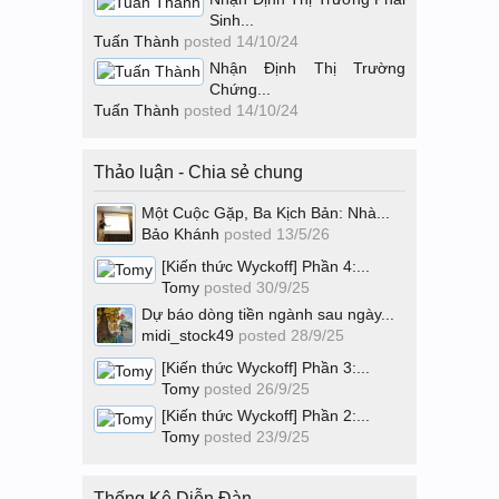
Sinh...
Tuấn Thành
posted
14/10/24
Nhận Định Thị Trường
Chứng...
Tuấn Thành
posted
14/10/24
Thảo luận - Chia sẻ chung
Một Cuộc Gặp, Ba Kịch Bản: Nhà...
Bảo Khánh
posted
13/5/26
[Kiến thức Wyckoff] Phần 4:...
Tomy
posted
30/9/25
Dự báo dòng tiền ngành sau ngày...
midi_stock49
posted
28/9/25
[Kiến thức Wyckoff] Phần 3:...
Tomy
posted
26/9/25
[Kiến thức Wyckoff] Phần 2:...
Tomy
posted
23/9/25
Thống Kê Diễn Đàn