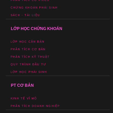
PHÂN TÍCH CỔ PHIẾU
CHỨNG KHOÁN PHÁI SINH
SÁCH - TÀI LIỆU
LỚP HỌC CHỨNG KHOÁN
LỚP HỌC CĂN BẢN
PHÂN TÍCH CƠ BẢN
PHÂN TÍCH KỸ THUẬT
QUY TRÌNH ĐẦU TƯ
LỚP HỌC PHÁI SINH
PT CƠ BẢN
KINH TẾ VĨ MÔ
PHÂN TÍCH DOANH NGHIỆP