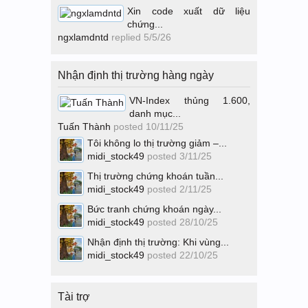
Xin code xuất dữ liệu
chứng...
ngxlamdntd
replied
5/5/26
Nhận định thị trường hàng ngày
VN-Index thủng 1.600,
danh mục...
Tuấn Thành
posted
10/11/25
Tôi không lo thị trường giảm –...
midi_stock49
posted
3/11/25
Thị trường chứng khoán tuần...
midi_stock49
posted
2/11/25
Bức tranh chứng khoán ngày...
midi_stock49
posted
28/10/25
Nhận định thị trường: Khi vùng...
midi_stock49
posted
22/10/25
Tài trợ