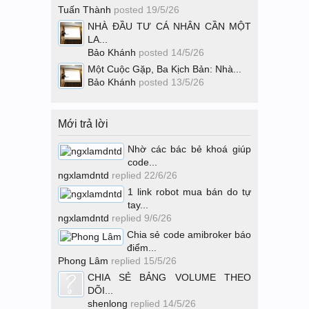
Tuấn Thành
posted
19/5/26
NHÀ ĐẦU TƯ CÁ NHÂN CẦN MỘT
LA...
Bảo Khánh
posted
14/5/26
Một Cuộc Gặp, Ba Kịch Bản: Nhà...
Bảo Khánh
posted
13/5/26
Mới trả lời
Nhờ các bác bẻ khoá giúp
code...
ngxlamdntd
replied
22/6/26
1 link robot mua bán do tự
tay...
ngxlamdntd
replied
9/6/26
Chia sẻ code amibroker báo
điểm...
Phong Lâm
replied
15/5/26
CHIA SẺ BẢNG VOLUME THEO
DÕI...
shenlong
replied
14/5/26