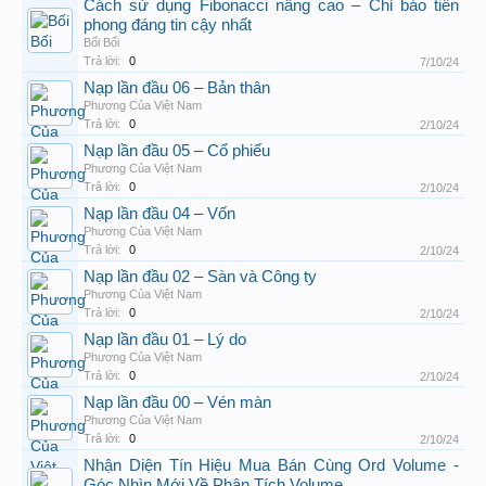
Cách sử dụng Fibonacci nâng cao – Chỉ báo tiên
phong đáng tin cậy nhất
Bối Bối
Trả lời:
0
7/10/24
Nạp lần đầu 06 – Bản thân
Phương Của Việt Nam
Trả lời:
0
2/10/24
Nạp lần đầu 05 – Cổ phiếu
Phương Của Việt Nam
Trả lời:
0
2/10/24
Nạp lần đầu 04 – Vốn
Phương Của Việt Nam
Trả lời:
0
2/10/24
Nạp lần đầu 02 – Sàn và Công ty
Phương Của Việt Nam
Trả lời:
0
2/10/24
Nạp lần đầu 01 – Lý do
Phương Của Việt Nam
Trả lời:
0
2/10/24
Nạp lần đầu 00 – Vén màn
Phương Của Việt Nam
Trả lời:
0
2/10/24
Nhận Diện Tín Hiệu Mua Bán Cùng Ord Volume -
Góc Nhìn Mới Về Phân Tích Volume