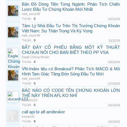
Bản Đồ Dòng Tiền Từng Ngành: Phân Tích Chiến
Lược Đầu Tư Chứng Khoán Mới Nhất
midi_stock49
Trả lời:
0
10/12/24
Tâm Lý Nhà Đầu Tư Trên Thị Trường Chứng Khoán
Việt Nam: Sự Thận Trọng Và Kỳ Vọng
midi_stock49
Trả lời:
0
15/11/24
BẮT ĐÁY CỔ PHIẾU BẰNG MỘT KỸ THUẬT
CHƯA AI NÓI CHO BẠN BIẾT THEO PP VSA
Eagle Chứng Khoán
Trả lời:
4
29/10/24
VN-Index liệu có Breakout? Phân Tích MACD & Mô
Hình Tam Giác Tăng Đón Sóng Đầu Tư Mới
midi_stock49
Trả lời:
0
27/10/24
BÁC NÀO CÓ CODE TÊN CHỨNG KHOÁN LỚN
THẾ NÀY TRÊN AFL KO NHỈ
ducanh123
Trả lời:
0
20/10/24
call api từ afl amibroker
ketoan31
Trả lời:
9
10/10/24