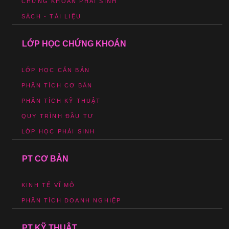
CHỨNG KHOÁN PHÁI SINH
SÁCH - TÀI LIỆU
LỚP HỌC CHỨNG KHOÁN
LỚP HỌC CĂN BẢN
PHÂN TÍCH CƠ BẢN
PHÂN TÍCH KỸ THUẬT
QUY TRÌNH ĐẦU TƯ
LỚP HỌC PHÁI SINH
PT CƠ BẢN
KINH TẾ VĨ MÔ
PHÂN TÍCH DOANH NGHIỆP
PT KỸ THUẬT