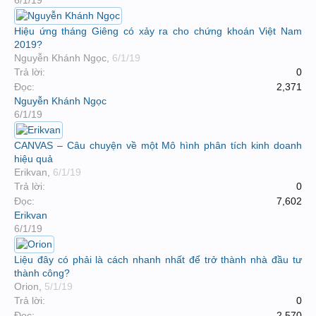
6/1/19
Hiệu ứng tháng Giêng có xảy ra cho chứng khoán Việt Nam
2019?
Nguyễn Khánh Ngọc
,
6/1/19
Trả lời:
0
Đọc:
2,371
Nguyễn Khánh Ngọc
6/1/19
CANVAS – Câu chuyện về một Mô hình phân tích kinh doanh
hiệu quả
Erikvan
,
6/1/19
Trả lời:
0
Đọc:
7,602
Erikvan
6/1/19
Liệu đây có phải là cách nhanh nhất để trở thành nhà đầu tư
thành công?
Orion
,
5/1/19
Trả lời:
0
Đọc:
2,570