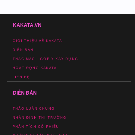
KAKATA.VN
GIỚI THIỆU VỀ KAKATA
DIỄN ĐÀN
THẮC MẮC - GÓP Ý XÂY DỰNG
HOẠT ĐỘNG KAKATA
LIÊN HỆ
DIỄN ĐÀN
THẢO LUẬN CHUNG
NHẬN ĐỊNH THỊ TRƯỜNG
PHÂN TÍCH CỔ PHIẾU