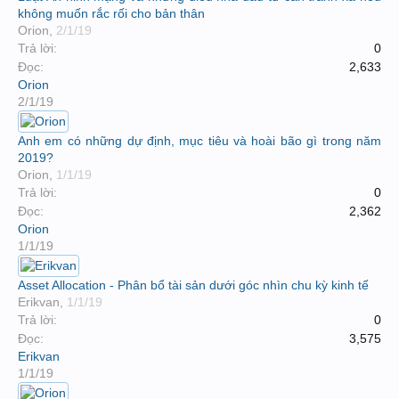
không muốn rắc rối cho bản thân
Orion
,
2/1/19
Trả lời:
0
Đọc:
2,633
Orion
2/1/19
Anh em có những dự định, mục tiêu và hoài bão gì trong năm
2019?
Orion
,
1/1/19
Trả lời:
0
Đọc:
2,362
Orion
1/1/19
Asset Allocation - Phân bổ tài sản dưới góc nhìn chu kỳ kinh tế
Erikvan
,
1/1/19
Trả lời:
0
Đọc:
3,575
Erikvan
1/1/19