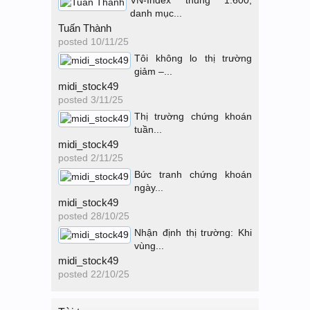
VN-Index thủng 1.600,
danh mục...
Tuấn Thành
posted
10/11/25
Tôi không lo thị trường
giảm –...
midi_stock49
posted
3/11/25
Thị trường chứng khoán
tuần...
midi_stock49
posted
2/11/25
Bức tranh chứng khoán
ngày...
midi_stock49
posted
28/10/25
Nhận định thị trường: Khi
vùng...
midi_stock49
posted
22/10/25