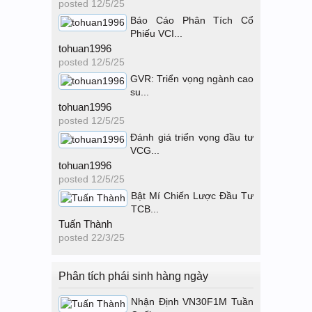
posted
12/5/25
Báo Cáo Phân Tích Cổ
Phiếu VCI...
tohuan1996
posted
12/5/25
GVR: Triển vọng ngành cao
su...
tohuan1996
posted
12/5/25
Đánh giá triển vọng đầu tư
VCG...
tohuan1996
posted
12/5/25
Bật Mí Chiến Lược Đầu Tư
TCB...
Tuấn Thành
posted
22/3/25
Phân tích phái sinh hàng ngày
Nhận Định VN30F1M Tuần