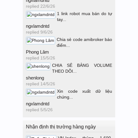
ngxlamdntd
replied
22/6/26
1 link robot mua bán do tự
tay...
ngxlamdntd
replied
9/6/26
Chia sẻ code amibroker báo
điểm...
Phong Lâm
replied
15/5/26
CHIA SẺ BẢNG VOLUME
THEO DÕI...
shenlong
replied
14/5/26
Xin code xuất dữ liệu
chứng...
ngxlamdntd
replied
5/5/26
Nhận định thị trường hàng ngày