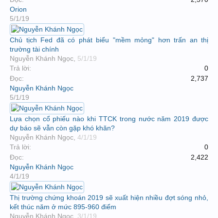
Orion
5/1/19
Chủ tịch Fed đã có phát biểu "mềm mỏng" hơn trấn an thị
trường tài chính
Nguyễn Khánh Ngọc
,
5/1/19
Trả lời:
0
Đọc:
2,737
Nguyễn Khánh Ngọc
5/1/19
Lựa chọn cổ phiếu nào khi TTCK trong nước năm 2019 được
dự báo sẽ vẫn còn gặp khó khăn?
Nguyễn Khánh Ngọc
,
4/1/19
Trả lời:
0
Đọc:
2,422
Nguyễn Khánh Ngọc
4/1/19
Thị trường chứng khoán 2019 sẽ xuất hiện nhiều đợt sóng nhỏ,
kết thúc năm ở mức 895-960 điểm
Nguyễn Khánh Ngọc
,
3/1/19