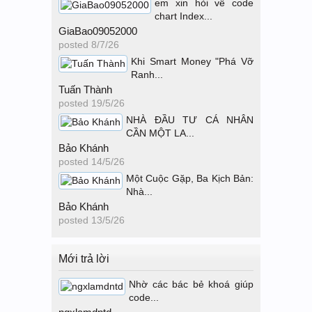
em xin hỏi về code
chart Index...
GiaBao09052000
posted
8/7/26
Khi Smart Money "Phá Vỡ
Ranh...
Tuấn Thành
posted
19/5/26
NHÀ ĐẦU TƯ CÁ NHÂN
CẦN MỘT LA...
Bảo Khánh
posted
14/5/26
Một Cuộc Gặp, Ba Kịch Bản:
Nhà...
Bảo Khánh
posted
13/5/26
Mới trả lời
Nhờ các bác bẻ khoá giúp
code...