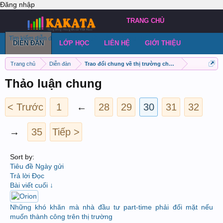
Đăng nhập
TRANG CHỦ
Tìm kiếm diễn đàn
Bài viết gần đây
Đăng chủ đề
DIỄN ĐÀN
LỚP HỌC
LIÊN HỆ
GIỚI THIỆU
Trang chủ
Diễn đàn
Trao đổi chung về thị trường chứng khoán Việt Nam
Thảo luận chung
< Trước
1
←
28
29
30
31
32
→
35
Tiếp >
Sort by:
Tiêu đề
Ngày gửi
Trả lời
Đọc
Bài viết cuối ↓
Những khó khăn mà nhà đầu tư part-time phải đối mặt nếu
muốn thành công trên thị trường