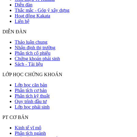
Diễn đàn
Thắc mắc - Góp ý xây dựng
Hoạt động Kakata
Liên hệ
DIỄN ĐÀN
Thảo luận chung
Nhận định thị trường
Phân tích cổ phiếu
Chứng khoán phái sinh
Sách - Tài liệu
LỚP HỌC CHỨNG KHOÁN
Lớp học căn bản
Phân tích cơ bản
Phân tích kỹ thuật
Quy trình đầu tư
Lớp học phái sinh
PT CƠ BẢN
Kinh tế vĩ mô
Phân tích ngành