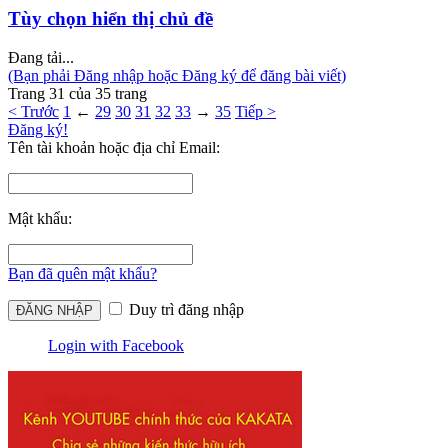
Tùy chọn hiển thị chủ đề
Đang tải...
(Bạn phải Đăng nhập hoặc Đăng ký để đăng bài viết)
Trang 31 của 35 trang
< Trước
1
←
29
30
31
32
33
→
35
Tiếp >
Đăng ký!
Tên tài khoản hoặc địa chỉ Email:
Mật khẩu:
Bạn đã quên mật khẩu?
Duy trì đăng nhập
Login with Facebook