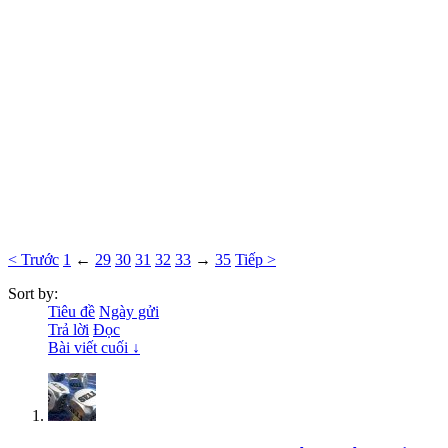
< Trước
1
←
29
30
31
32
33
→
35
Tiếp >
Sort by:
Tiêu đề
Ngày gửi
Trả lời
Đọc
Bài viết cuối ↓