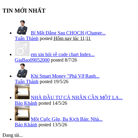
TIN MỚI NHẤT
Bí Mật Đằng Sau CHOCH (Change...
Tuấn Thành
posted
Hôm nay lúc 11:11
em xin hỏi về code chart Index...
GiaBao09052000
posted
8/7/26
Khi Smart Money "Phá Vỡ Ranh...
Tuấn Thành
posted
19/5/26
NHÀ ĐẦU TƯ CÁ NHÂN CẦN MỘT LA...
Bảo Khánh
posted
14/5/26
Một Cuộc Gặp, Ba Kịch Bản: Nhà...
Bảo Khánh
posted
13/5/26
Đang tải...