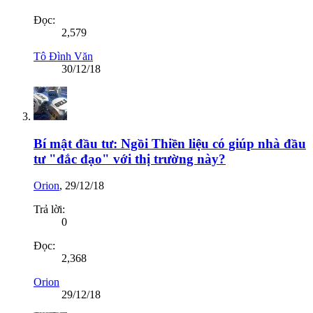
Đọc:
2,579
Tô Đình Văn
30/12/18
Bí mật đầu tư: Ngồi Thiền liệu có giúp nhà đầu
tư "đắc đạo" với thị trường này?
Orion
,
29/12/18
Trả lời:
0
Đọc:
2,368
Orion
29/12/18