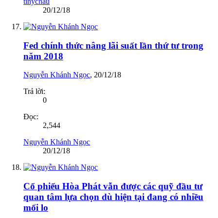
tinychau
20/12/18
Fed chính thức nâng lãi suất lần thứ tư trong
năm 2018
Nguyễn Khánh Ngọc
,
20/12/18
Trả lời:
0
Đọc:
2,544
Nguyễn Khánh Ngọc
20/12/18
Cổ phiếu Hòa Phát vẫn được các quỹ đầu tư
quan tâm lựa chọn dù hiện tại đang có nhiều
mối lo