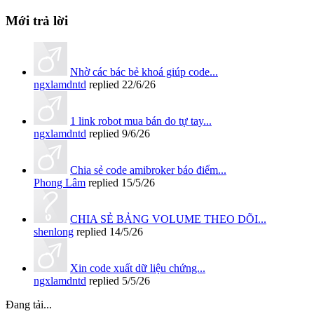
Mới trả lời
Nhờ các bác bẻ khoá giúp code...
ngxlamdntd
replied
22/6/26
1 link robot mua bán do tự tay...
ngxlamdntd
replied
9/6/26
Chia sẻ code amibroker báo điểm...
Phong Lâm
replied
15/5/26
CHIA SẺ BẢNG VOLUME THEO DÕI...
shenlong
replied
14/5/26
Xin code xuất dữ liệu chứng...
ngxlamdntd
replied
5/5/26
Đang tải...