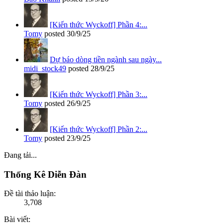
[Kiến thức Wyckoff] Phần 4:...
Tomy
posted
30/9/25
Dự báo dòng tiền ngành sau ngày...
midi_stock49
posted
28/9/25
[Kiến thức Wyckoff] Phần 3:...
Tomy
posted
26/9/25
[Kiến thức Wyckoff] Phần 2:...
Tomy
posted
23/9/25
Đang tải...
Thống Kê Diễn Đàn
Đề tài thảo luận:
3,708
Bài viết: