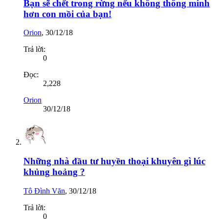
Bạn sẽ chết trong rừng nếu không thông minh
hơn con mồi của bạn!
Orion
,
30/12/18
Trả lời:
0
Đọc:
2,228
Orion
30/12/18
Những nhà đầu tư huyền thoại khuyên gì lúc
khủng hoảng ?
Tô Đình Văn
,
30/12/18
Trả lời:
0