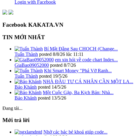
Login with Facebook
Facebook KAKATA.VN
TIN MỚI NHẤT
Bí Mật Đằng Sau CHOCH (Change...
Tuấn Thành
posted
8/8/26 lúc 11:11
em xin hỏi về code chart Index...
GiaBao09052000
posted
8/7/26
Khi Smart Money "Phá Vỡ Ranh...
Tuấn Thành
posted
19/5/26
NHÀ ĐẦU TƯ CÁ NHÂN CẦN MỘT LA...
Bảo Khánh
posted
14/5/26
Một Cuộc Gặp, Ba Kịch Bản: Nhà...
Bảo Khánh
posted
13/5/26
Đang tải...
Mới trả lời
Nhờ các bác bẻ khoá giúp code...