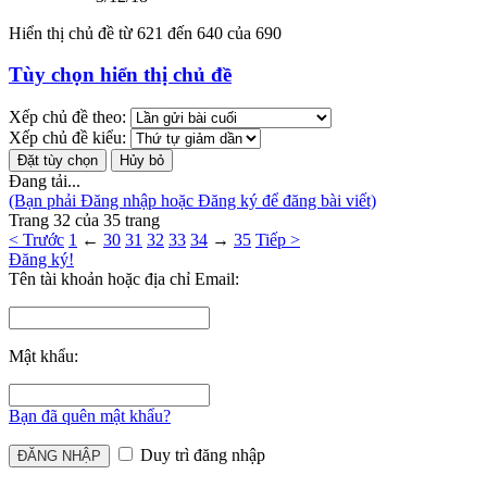
Hiển thị chủ đề từ 621 đến 640 của 690
Tùy chọn hiển thị chủ đề
Xếp chủ đề theo:
Xếp chủ đề kiểu:
Đang tải...
(Bạn phải Đăng nhập hoặc Đăng ký để đăng bài viết)
Trang 32 của 35 trang
< Trước
1
←
30
31
32
33
34
→
35
Tiếp >
Đăng ký!
Tên tài khoản hoặc địa chỉ Email:
Mật khẩu:
Bạn đã quên mật khẩu?
Duy trì đăng nhập