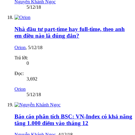
Nguyễn Khánh Ngọc
5/12/18
Nhà đầu tư part-time hay full-time, theo anh
em điều nào là đúng đắn?
Orion
,
5/12/18
Trả lời:
0
Đọc:
3,692
Orion
5/12/18
Báo cáo phân tích BSC: VN-Index có khả năng
tăng 1.000 điểm vào tháng 12
Nguyễn Khánh Ngọc
,
4/12/18