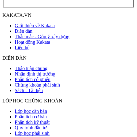
KAKATA.VN
Giới thiệu về Kakata
Diễn đàn
Thắc mắc - Góp ý xây dựng
Hoạt động Kakata
Liên hệ
DIỄN ĐÀN
Thảo luận chung
Nhận định thị trường
Phân tích cổ phiếu
Chứng khoán phái sinh
Sách - Tài liệu
LỚP HỌC CHỨNG KHOÁN
Lớp học căn bản
Phân tích cơ bản
Phân tích kỹ thuật
Quy trình đầu tư
Lớp học phái sinh