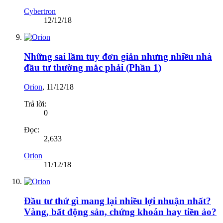
Cybertron
12/12/18
Những sai lầm tuy đơn giản nhưng nhiều nhà
đầu tư thường mắc phải (Phần 1)
Orion
,
11/12/18
Trả lời:
0
Đọc:
2,633
Orion
11/12/18
Đầu tư thứ gì mang lại nhiều lợi nhuận nhất?
Vàng, bất động sản, chứng khoán hay tiền ảo?