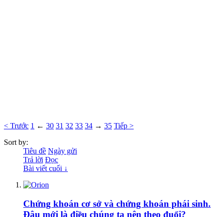
< Trước
1
←
30
31
32
33
34
→
35
Tiếp >
Sort by:
Tiêu đề
Ngày gửi
Trả lời
Đọc
Bài viết cuối ↓
Chứng khoán cơ sở và chứng khoán phái sinh.
Đâu mới là điều chúng ta nên theo đuổi?