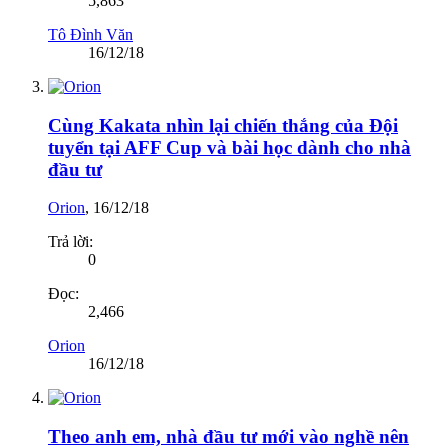
5,863
Tô Đình Văn
16/12/18
Cùng Kakata nhìn lại chiến thắng của Đội
tuyển tại AFF Cup và bài học dành cho nhà
đầu tư
Orion
,
16/12/18
Trả lời:
0
Đọc:
2,466
Orion
16/12/18
Theo anh em, nhà đầu tư mới vào nghề nên