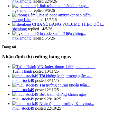
ngxlamdntd
replied
22/6/26
1 link robot mua bán do tự tay...
ngxlamdntd
replied
9/6/26
Chia sẻ code amibroker báo điểm...
Phong Lâm
replied
15/5/26
CHIA SẺ BẢNG VOLUME THEO DÕI...
shenlong
replied
14/5/26
Xin code xuất dữ liệu chứng...
ngxlamdntd
replied
5/5/26
Đang tải...
Nhận định thị trường hàng ngày
VN-Index thủng 1.600, danh mục...
Tuấn Thành
posted
10/11/25
Tôi không lo thị trường giảm –...
midi_stock49
posted
3/11/25
Thị trường chứng khoán tuần...
midi_stock49
posted
2/11/25
Bức tranh chứng khoán ngày...
midi_stock49
posted
28/10/25
Nhận định thị trường: Khi vùng...
midi_stock49
posted
22/10/25