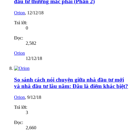
đầu tư thường mắc phải (Phần 2)
Orion
,
12/12/18
Trả lời:
0
Đọc:
2,582
Orion
12/12/18
So sánh cách nói chuyện giữa nhà đầu tư mới
và nhà đầu tư lâu năm: Đâu là điểm khác biệt?
Orion
,
9/12/18
Trả lời:
3
Đọc:
2,660