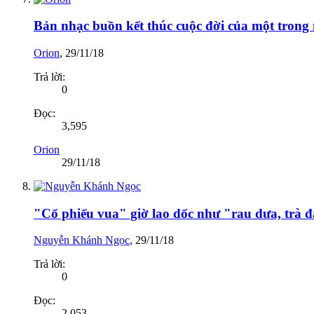
Bản nhạc buồn kết thúc cuộc đời của một trong 
Orion
,
29/11/18
Trả lời:
0
Đọc:
3,595
Orion
29/11/18
"Cổ phiếu vua" giờ lao dốc như "rau dưa, trà 
Nguyễn Khánh Ngọc
,
29/11/18
Trả lời:
0
Đọc:
2,053