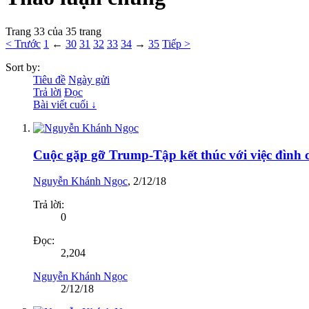
Trang 33 của 35 trang
< Trước
1
←
30
31
32
33
34
→
35
Tiếp >
Sort by:
Tiêu đề
Ngày gửi
Trả lời
Đọc
Bài viết cuối ↓
Cuộc gặp gỡ Trump-Tập kết thúc với việc đình c
Nguyễn Khánh Ngọc
,
2/12/18
Trả lời:
0
Đọc:
2,204
Nguyễn Khánh Ngọc
2/12/18