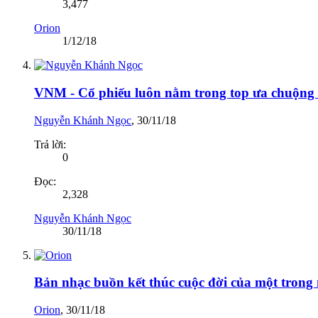
3,477
Orion
1/12/18
VNM - Cổ phiếu luôn nằm trong top ưa chuộng n
Nguyễn Khánh Ngọc
,
30/11/18
Trả lời:
0
Đọc:
2,328
Nguyễn Khánh Ngọc
30/11/18
Bản nhạc buồn kết thúc cuộc đời của một trong 
Orion
,
30/11/18