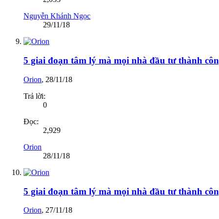
Nguyễn Khánh Ngọc
29/11/18
5 giai đoạn tâm lý mà mọi nhà đầu tư thành côn
Orion
,
28/11/18
Trả lời:
0
Đọc:
2,929
Orion
28/11/18
5 giai đoạn tâm lý mà mọi nhà đầu tư thành côn
Orion
,
27/11/18