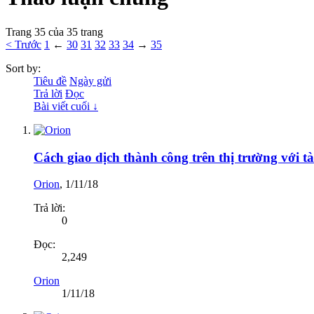
Trang 35 của 35 trang
< Trước
1
←
30
31
32
33
34
→
35
Sort by:
Tiêu đề
Ngày gửi
Trả lời
Đọc
Bài viết cuối ↓
Cách giao dịch thành công trên thị trường với t
Orion
,
1/11/18
Trả lời:
0
Đọc:
2,249
Orion
1/11/18