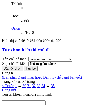
Trả lời:
0
Đọc:
2,929
Orion
24/10/18
Hiển thị chủ đề từ 681 đến 690 của 690
Tùy chọn hiển thị chủ đề
Xếp chủ đề theo:
Xếp chủ đề kiểu:
Đang tải...
(Bạn phải Đăng nhập hoặc Đăng ký để đăng bài viết)
Trang 35 của 35 trang
< Trước
1
←
30
31
32
33
34
→
35
Đăng ký!
Tên tài khoản hoặc địa chỉ Email: