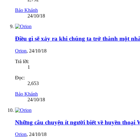
Bảo Khánh
24/10/18
Điều gì sẽ xảy ra khi chúng ta trở thành một nh
Orion
,
24/10/18
Trả lời:
1
Đọc:
2,653
Bảo Khánh
24/10/18
Những câu chuyện ít người biết về huyền thoại 
Orion
,
24/10/18