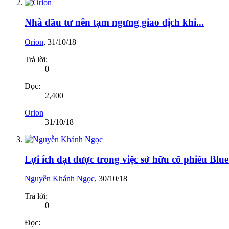
Nhà đầu tư nên tạm ngưng giao dịch khi...
Orion
,
31/10/18
Trả lời:
0
Đọc:
2,400
Orion
31/10/18
Lợi ích đạt được trong việc sở hữu cổ phiếu Blu
Nguyễn Khánh Ngọc
,
30/10/18
Trả lời:
0
Đọc: