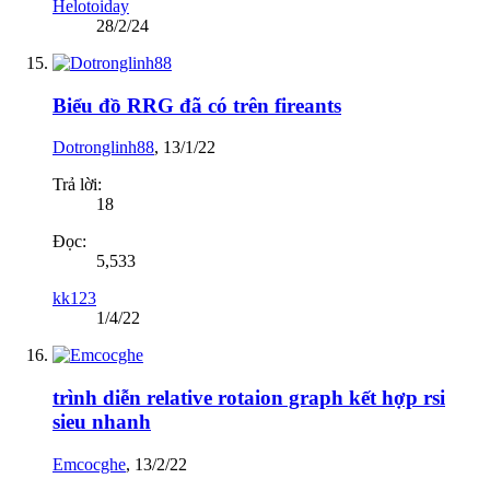
Helotoiday
28/2/24
Biểu đồ RRG đã có trên fireants
Dotronglinh88
,
13/1/22
Trả lời:
18
Đọc:
5,533
kk123
1/4/22
trình diễn relative rotaion graph kết hợp rsi
sieu nhanh
Emcocghe
,
13/2/22