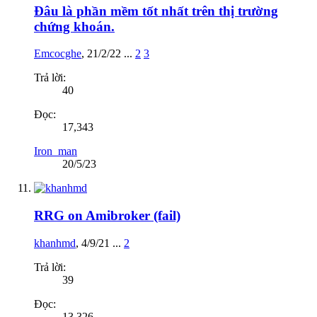
Đâu là phần mềm tốt nhất trên thị trường
chứng khoán.
Emcocghe
,
21/2/22
...
2
3
Trả lời:
40
Đọc:
17,343
Iron_man
20/5/23
RRG on Amibroker (fail)
khanhmd
,
4/9/21
...
2
Trả lời:
39
Đọc:
13,326