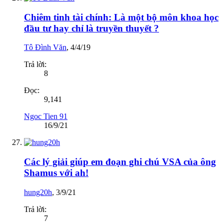
Chiêm tinh tài chính: Là một bộ môn khoa học
đầu tư hay chỉ là truyền thuyết ?
Tô Đình Văn
,
4/4/19
Trả lời:
8
Đọc:
9,141
Ngoc Tien 91
16/9/21
Các lý giải giúp em đoạn ghi chú VSA của ông
Shamus với ah!
hung20h
,
3/9/21
Trả lời:
7