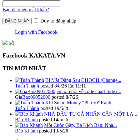
Bạn đã quên mật khẩu?
Duy trì đăng nhập
Login with Facebook
Facebook KAKATA.VN
TIN MỚI NHẤT
Bí Mật Đằng Sau CHOCH (Change...
Tuấn Thành
posted
8/8/26 lúc 11:11
em xin hỏi về code chart Index...
GiaBao09052000
posted
8/7/26
Khi Smart Money "Phá Vỡ Ranh...
Tuấn Thành
posted
19/5/26
NHÀ ĐẦU TƯ CÁ NHÂN CẦN MỘT LA...
Bảo Khánh
posted
14/5/26
Một Cuộc Gặp, Ba Kịch Bản: Nhà...
Bảo Khánh
posted
13/5/26