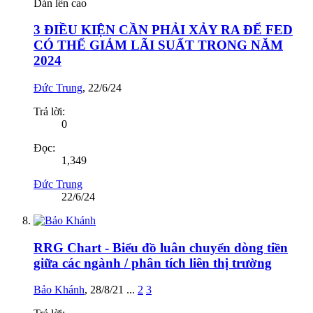
Dán lên cao
3 ĐIỀU KIỆN CẦN PHẢI XẢY RA ĐỂ FED
CÓ THỂ GIẢM LÃI SUẤT TRONG NĂM
2024
Đức Trung
,
22/6/24
Trả lời:
0
Đọc:
1,349
Đức Trung
22/6/24
RRG Chart - Biểu đồ luân chuyển dòng tiền
giữa các ngành / phân tích liên thị trường
Bảo Khánh
,
28/8/21
...
2
3