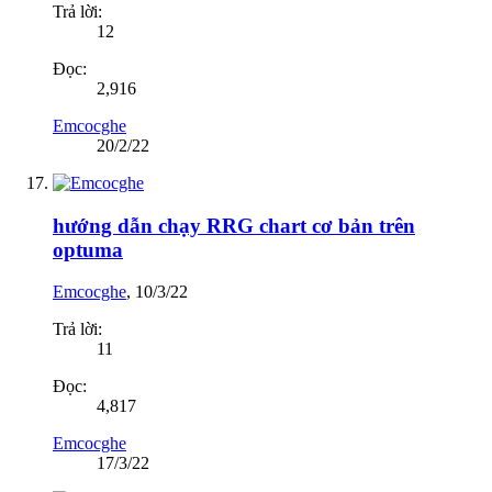
Trả lời:
12
Đọc:
2,916
Emcocghe
20/2/22
hướng dẫn chạy RRG chart cơ bản trên
optuma
Emcocghe
,
10/3/22
Trả lời:
11
Đọc:
4,817
Emcocghe
17/3/22