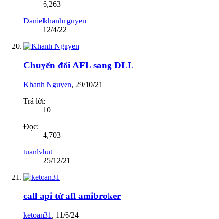
6,263
Danielkhanhnguyen
12/4/22
Chuyển đổi AFL sang DLL
Khanh Nguyen
,
29/10/21
Trả lời:
10
Đọc:
4,703
tuanlvhut
25/12/21
call api từ afl amibroker
ketoan31
,
11/6/24