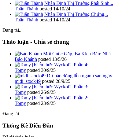
Nhận Định Thị Trường Phái Sinh...
Tuấn Thành
posted
14/10/24
Nhận Định Thị Trường Chứng...
Tuấn Thành
posted
14/10/24
Đang tải...
Thảo luận - Chia sẻ chung
Một Cuộc Gặp, Ba Kịch Bản: Nhà...
Bảo Khánh
posted
13/5/26
[Kiến thức Wyckoff] Phần 4:...
Tomy
posted
30/9/25
Dự báo dòng tiền ngành sau ngày...
midi_stock49
posted
28/9/25
[Kiến thức Wyckoff] Phần 3:...
Tomy
posted
26/9/25
[Kiến thức Wyckoff] Phần 2:...
Tomy
posted
23/9/25
Đang tải...
Thống Kê Diễn Đàn