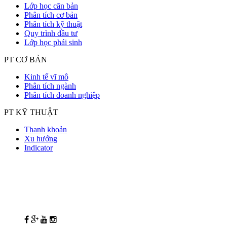
Lớp học căn bản
Phân tích cơ bản
Phân tích kỹ thuật
Quy trình đầu tư
Lớp học phái sinh
PT CƠ BẢN
Kinh tế vĩ mô
Phân tích ngành
Phân tích doanh nghiệp
PT KỸ THUẬT
Thanh khoản
Xu hướng
Indicator