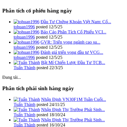
Phân tích cổ phiếu hàng ngày
Đầu Tư Chứng Khoán Việt Nam: Cổ...
tohuan1996
posted
12/5/25
Báo Cáo Phân Tích Cổ Phiếu VCI...
tohuan1996
posted
12/5/25
GVR: Triển vọng ngành cao su...
tohuan1996
posted
12/5/25
Đánh giá triển vọng đầu tư VCG...
tohuan1996
posted
12/5/25
Bật Mí Chiến Lược Đầu Tư TCB...
Tuấn Thành
posted
22/3/25
Đang tải...
Phân tích phái sinh hàng ngày
Nhận Định VN30F1M Tuần Cuối...
Tuấn Thành
posted
24/11/25
Nhận Định Thị Trường Phái Sinh...
Tuấn Thành
posted
18/10/24
Nhận Định Thị Trường Phái Sinh...
Tuấn Thành
posted
16/10/24