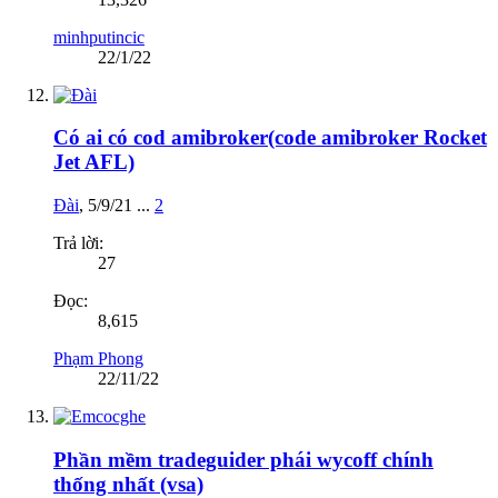
minhputincic
22/1/22
Có ai có cod amibroker(code amibroker Rocket
Jet AFL)
Đài
,
5/9/21
...
2
Trả lời:
27
Đọc:
8,615
Phạm Phong
22/11/22
Phần mềm tradeguider phái wycoff chính
thống nhất (vsa)