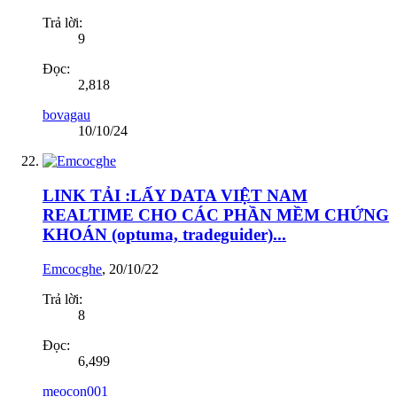
Trả lời:
9
Đọc:
2,818
bovagau
10/10/24
LINK TẢI :LẤY DATA VIỆT NAM
REALTIME CHO CÁC PHẦN MỀM CHỨNG
KHOÁN (optuma, tradeguider)...
Emcocghe
,
20/10/22
Trả lời:
8
Đọc:
6,499
meocon001