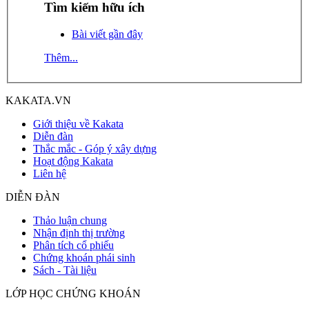
Tìm kiếm hữu ích
Bài viết gần đây
Thêm...
KAKATA.VN
Giới thiệu về Kakata
Diễn đàn
Thắc mắc - Góp ý xây dựng
Hoạt động Kakata
Liên hệ
DIỄN ĐÀN
Thảo luận chung
Nhận định thị trường
Phân tích cổ phiếu
Chứng khoán phái sinh
Sách - Tài liệu
LỚP HỌC CHỨNG KHOÁN