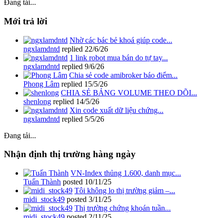
Đang tải...
Mới trả lời
Nhờ các bác bẻ khoá giúp code...
ngxlamdntd
replied
22/6/26
1 link robot mua bán do tự tay...
ngxlamdntd
replied
9/6/26
Chia sẻ code amibroker báo điểm...
Phong Lâm
replied
15/5/26
CHIA SẺ BẢNG VOLUME THEO DÕI...
shenlong
replied
14/5/26
Xin code xuất dữ liệu chứng...
ngxlamdntd
replied
5/5/26
Đang tải...
Nhận định thị trường hàng ngày
VN-Index thủng 1.600, danh mục...
Tuấn Thành
posted
10/11/25
Tôi không lo thị trường giảm –...
midi_stock49
posted
3/11/25
Thị trường chứng khoán tuần...
midi_stock49
posted
2/11/25