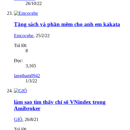
26/10/22
Tặng sách và phần mềm cho anh em kakata
Emcocghe
,
25/2/22
Trả lời:
8
Đọc:
3,165
langtham0942
1/3/22
làm sao tìm thấy chỉ số VNindex trong
Amibroker
GIÓ
,
26/8/21
Trả lời: