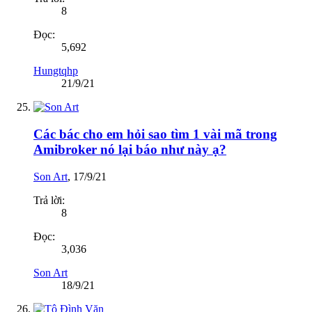
8
Đọc:
5,692
Hungtqhp
21/9/21
Các bác cho em hỏi sao tìm 1 vài mã trong
Amibroker nó lại báo như này ạ?
Son Art
,
17/9/21
Trả lời:
8
Đọc:
3,036
Son Art
18/9/21