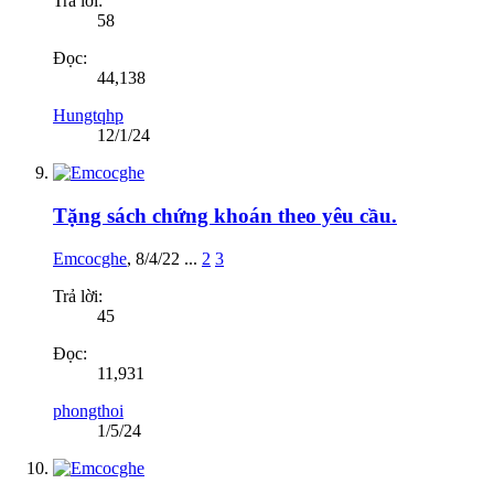
Trả lời:
58
Đọc:
44,138
Hungtqhp
12/1/24
Tặng sách chứng khoán theo yêu cầu.
Emcocghe
,
8/4/22
...
2
3
Trả lời:
45
Đọc:
11,931
phongthoi
1/5/24