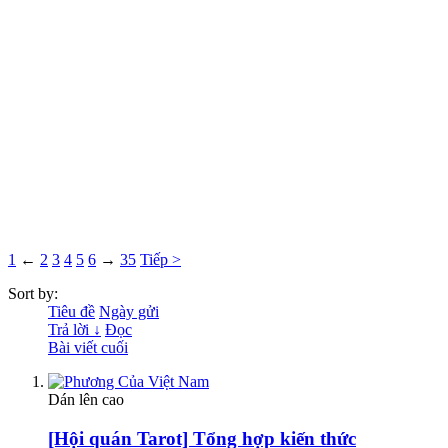
1
←
2
3
4
5
6
→
35
Tiếp >
Sort by:
Tiêu đề
Ngày gửi
Trả lời ↓
Đọc
Bài viết cuối
Dán lên cao
[Hội quán Tarot] Tổng hợp kiến thức