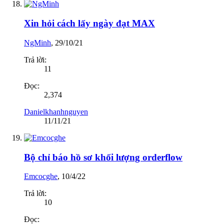
Xin hỏi cách lấy ngày đạt MAX
NgMinh
,
29/10/21
Trả lời:
11
Đọc:
2,374
Danielkhanhnguyen
11/11/21
Bộ chỉ báo hồ sơ khối lượng orderflow
Emcocghe
,
10/4/22
Trả lời:
10
Đọc: