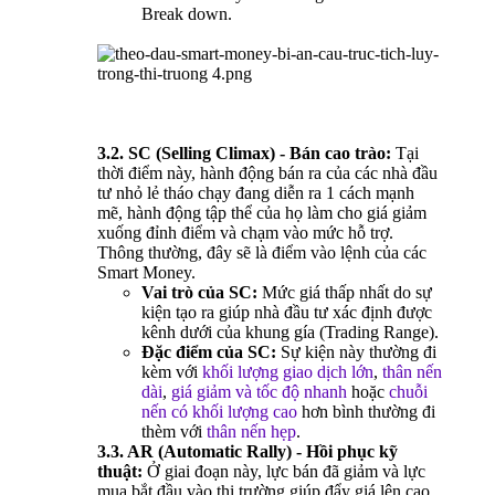
Break down.
3.2. SC (Selling Climax) - Bán cao trào:
Tại
thời điểm này, hành động bán ra của các nhà đầu
tư nhỏ lẻ tháo chạy đang diễn ra 1 cách mạnh
mẽ, hành động tập thể của họ làm cho giá giảm
xuống đỉnh điểm và chạm vào mức hỗ trợ.
Thông thường, đây sẽ là điểm vào lệnh của các
Smart Money.
Vai trò của SC:
Mức giá thấp nhất do sự
kiện tạo ra giúp nhà đầu tư xác định được
kênh dưới của khung gía (Trading Range).
Đặc điểm của SC:
Sự kiện này thường đi
kèm với
khối lượng giao dịch lớn
,
thân nến
dài
,
giá giảm và tốc độ nhanh
hoặc
chuỗi
nến có khối lượng cao
hơn bình thường đi
thèm với
thân nến hẹp
.
3.3. AR (Automatic Rally) - Hồi phục kỹ
thuật:
Ở giai đoạn này, lực bán đã giảm và lực
mua bắt đầu vào thị trường giúp đẩy giá lên cao.