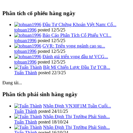
Phân tích cổ phiếu hàng ngày
Đầu Tư Chứng Khoán Việt Nam: Cổ...
tohuan1996
posted
12/5/25
Báo Cáo Phân Tích Cổ Phiếu VCI...
tohuan1996
posted
12/5/25
GVR: Triển vọng ngành cao su...
tohuan1996
posted
12/5/25
Đánh giá triển vọng đầu tư VCG...
tohuan1996
posted
12/5/25
Bật Mí Chiến Lược Đầu Tư TCB...
Tuấn Thành
posted
22/3/25
Đang tải...
Phân tích phái sinh hàng ngày
Nhận Định VN30F1M Tuần Cuối...
Tuấn Thành
posted
24/11/25
Nhận Định Thị Trường Phái Sinh...
Tuấn Thành
posted
18/10/24
Nhận Định Thị Trường Phái Sinh...
Tuấn Thành
posted
16/10/24