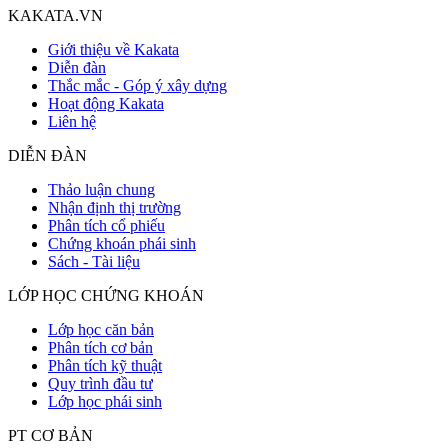
KAKATA.VN
Giới thiệu về Kakata
Diễn đàn
Thắc mắc - Góp ý xây dựng
Hoạt động Kakata
Liên hệ
DIỄN ĐÀN
Thảo luận chung
Nhận định thị trường
Phân tích cổ phiếu
Chứng khoán phái sinh
Sách - Tài liệu
LỚP HỌC CHỨNG KHOÁN
Lớp học căn bản
Phân tích cơ bản
Phân tích kỹ thuật
Quy trình đầu tư
Lớp học phái sinh
PT CƠ BẢN