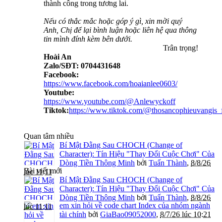
thành công trong tương lai.
Nếu có thắc mắc hoặc góp ý gì, xin mời quý
Anh, Chị để lại bình luận hoặc liên hệ qua thông
tin mình đính kèm bên dưới.
Trân trọng!​
Hoài An
Zalo/SĐT: 0704431648
Facebook:
https://www.facebook.com/hoaianlee0603/
Youtube:
https://www.youtube.com/@Anlewyckoff
Tiktok:
https://www.tiktok.com/@thosancophieuvangi
Quan tâm nhiều
Bí Mật Đằng Sau CHOCH (Change of
Character): Tín Hiệu "Thay Đổi Cuộc Chơi" Của
Dòng Tiền Thông Minh
bởi
Tuấn Thành
,
8/8/26
Bài viết mới
lúc 11:11
Bí Mật Đằng Sau CHOCH (Change of
Character): Tín Hiệu "Thay Đổi Cuộc Chơi" Của
Dòng Tiền Thông Minh
bởi
Tuấn Thành
,
8/8/26
em xin hỏi về code chart Index của nhóm ngành
lúc 11:11
tài chính
bởi
GiaBao09052000
,
8/7/26 lúc 10:21