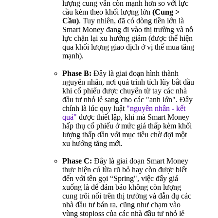
lượng cung vẫn còn mạnh hơn so với lực
cầu kèm theo khối lượng lớn
(Cung >
Cầu)
. Tuy nhiên, đã có dòng tiền lớn là
Smart Money đang đi vào thị trường và nỗ
lực chặn lại xu hướng giảm (được thể hiện
qua khối lượng giao dịch ở vị thế mua tăng
mạnh).
Phase B:
Đây là giai đoạn hình thành
nguyên nhân, nơi quá trình tích lũy bắt đầu
khi cổ phiếu được chuyển từ tay các nhà
đầu tư nhỏ lẻ sang cho các "anh lớn". Đây
chính là lúc quy luật
"nguyên nhân - kết
quả"
được thiết lập, khi mà Smart Money
hấp thụ cổ phiếu ở mức giá thấp kèm khối
lượng thấp dần với mục tiêu chờ đợi một
xu hướng tăng mới.
Phase C:
Đây là giai đoạn Smart Money
thực hiện cú lừa rũ bỏ hay còn được biết
đến với tên gọi “Spring", việc đẩy giá
xuống là để đảm bảo không còn lượng
cung trôi nổi trên thị trường và dẫn dụ các
nhà đầu tư bán ra, cũng như chạm vào
vùng stoploss của các nhà đầu tư nhỏ lẻ