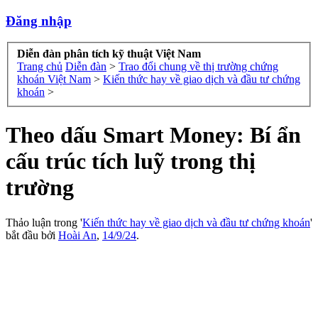
Đăng nhập
Diễn đàn phân tích kỹ thuật Việt Nam
Trang chủ
Diễn đàn
>
Trao đổi chung về thị trường chứng
khoán Việt Nam
>
Kiến thức hay về giao dịch và đầu tư chứng
khoán
>
Theo dấu Smart Money: Bí ẩn
cấu trúc tích luỹ trong thị
trường
Thảo luận trong '
Kiến thức hay về giao dịch và đầu tư chứng khoán
'
bắt đầu bởi
Hoài An
,
14/9/24
.