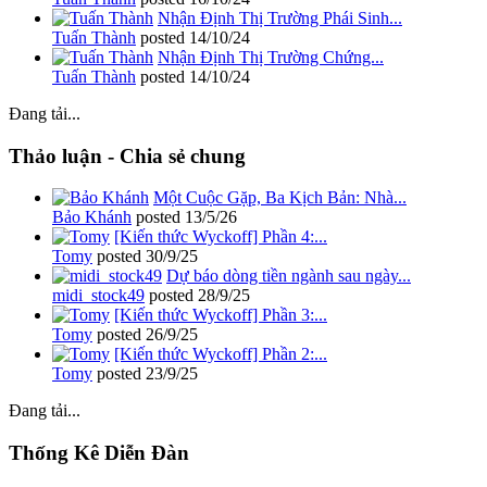
Nhận Định Thị Trường Phái Sinh...
Tuấn Thành
posted
14/10/24
Nhận Định Thị Trường Chứng...
Tuấn Thành
posted
14/10/24
Đang tải...
Thảo luận - Chia sẻ chung
Một Cuộc Gặp, Ba Kịch Bản: Nhà...
Bảo Khánh
posted
13/5/26
[Kiến thức Wyckoff] Phần 4:...
Tomy
posted
30/9/25
Dự báo dòng tiền ngành sau ngày...
midi_stock49
posted
28/9/25
[Kiến thức Wyckoff] Phần 3:...
Tomy
posted
26/9/25
[Kiến thức Wyckoff] Phần 2:...
Tomy
posted
23/9/25
Đang tải...
Thống Kê Diễn Đàn