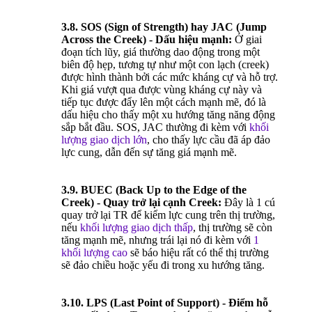
3.8. SOS (Sign of Strength) hay JAC (Jump
Across the Creek) - Dấu hiệu mạnh:
Ở giai
đoạn tích lũy, giá thường dao động trong một
biên độ hẹp, tương tự như một con lạch (creek)
được hình thành bởi các mức kháng cự và hỗ trợ.
Khi giá vượt qua được vùng kháng cự này và
tiếp tục được đẩy lên một cách mạnh mẽ, đó là
dấu hiệu cho thấy một xu hướng tăng năng động
sắp bắt đầu. SOS, JAC thường đi kèm với
khối
lượng giao dịch lớn
, cho thấy lực cầu đã áp đảo
lực cung, dẫn đến sự tăng giá mạnh mẽ.
3.9. BUEC (Back Up to the Edge of the
Creek) - Quay trở lại cạnh Creek:
Đây là 1 cú
quay trở lại TR để kiểm lực cung trên thị trường,
nếu
khối lượng giao dịch thấp
, thị trường sẽ còn
tăng mạnh mẽ, nhưng trái lại nó đi kèm với
1
khối lượng cao
sẽ báo hiệu rất có thể thị trường
sẽ đảo chiều hoặc yếu đi trong xu hướng tăng.
3.10. LPS (Last Point of Support) - Điểm hỗ