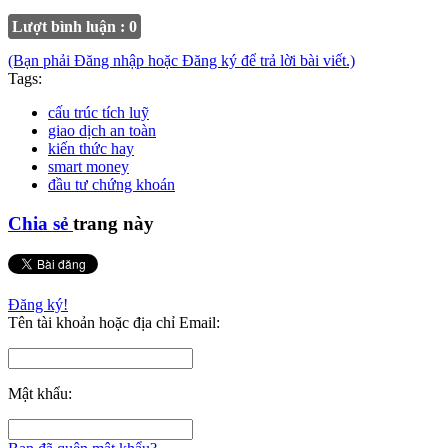
Lượt bình luận : 0
(Bạn phải Đăng nhập hoặc Đăng ký để trả lời bài viết.)
Tags:
cấu trúc tích luỹ
giao dịch an toàn
kiến thức hay
smart money
đầu tư chứng khoán
Chia sẻ
trang này
Đăng ký!
Tên tài khoản hoặc địa chỉ Email:
Mật khẩu: