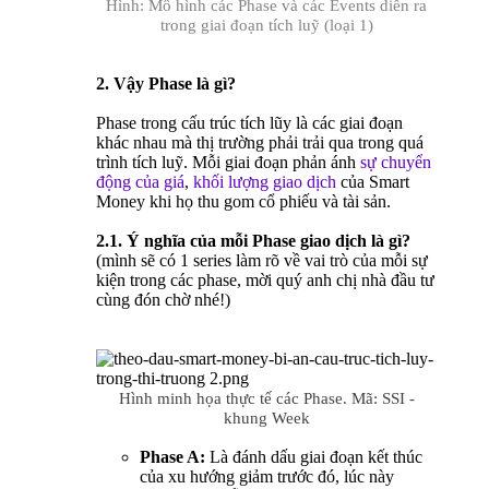
Hình: Mô hình các Phase và các Events diễn ra
trong giai đoạn tích luỹ (loại 1)
2. Vậy Phase là gì?
Phase trong cấu trúc tích lũy là các giai đoạn
khác nhau mà thị trường phải trải qua trong quá
trình tích luỹ. Mỗi giai đoạn phản ánh
sự chuyển
động của giá
,
khối lượng giao dịch
của Smart
Money khi họ thu gom cổ phiếu và tài sản.
2.1. Ý nghĩa của mỗi Phase giao dịch là gì?
(mình sẽ có 1 series làm rõ về vai trò của mỗi sự
kiện trong các phase, mời quý anh chị nhà đầu tư
cùng đón chờ nhé!)
Hình minh họa thực tế các Phase. Mã: SSI -
khung Week
Phase A:
Là đánh dấu giai đoạn kết thúc
của xu hướng giảm trước đó, lúc này