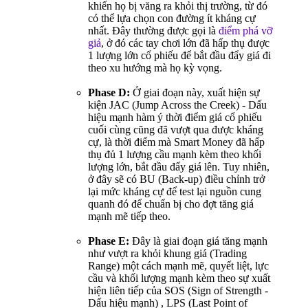
khiến họ bị văng ra khỏi thị trường, từ đó
có thể lựa chọn con đường ít kháng cự
nhất. Đây thường được gọi là
điểm phá vỡ
giả
, ở đó các tay chơi lớn đã hấp thụ được
1 lượng lớn cổ phiếu để bắt đầu đẩy giá đi
theo xu hướng mà họ kỳ vọng.
Phase D:
Ở giai đoạn này, xuất hiện sự
kiện JAC (Jump Across the Creek) - Dấu
hiệu mạnh hàm ý thời điểm giá cổ phiếu
cuối cùng cũng đã vượt qua được kháng
cự, là thời điểm mà Smart Money đã hấp
thụ đủ 1 lượng cầu mạnh kèm theo khối
lượng lớn, bắt đầu đẩy giá lên. Tuy nhiên,
ở đây sẽ có BU (Back-up) điều chỉnh trở
lại mức kháng cự để test lại nguồn cung
quanh đó để chuẩn bị cho đợt tăng giá
mạnh mẽ tiếp theo.
Phase E:
Đây là giai đoạn giá tăng mạnh
như vượt ra khỏi khung giá (Trading
Range) một cách mạnh mẽ, quyết liệt, lực
cầu và khối lượng mạnh kèm theo sự xuất
hiện liên tiếp của SOS (Sign of Strength -
Dấu hiệu mạnh) , LPS (Last Point of