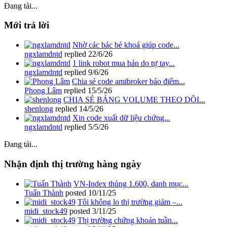
Đang tải...
Mới trả lời
Nhờ các bác bẻ khoá giúp code...
ngxlamdntd
replied
22/6/26
1 link robot mua bán do tự tay...
ngxlamdntd
replied
9/6/26
Chia sẻ code amibroker báo điểm...
Phong Lâm
replied
15/5/26
CHIA SẺ BẢNG VOLUME THEO DÕI...
shenlong
replied
14/5/26
Xin code xuất dữ liệu chứng...
ngxlamdntd
replied
5/5/26
Đang tải...
Nhận định thị trường hàng ngày
VN-Index thủng 1.600, danh mục...
Tuấn Thành
posted
10/11/25
Tôi không lo thị trường giảm –...
midi_stock49
posted
3/11/25
Thị trường chứng khoán tuần...