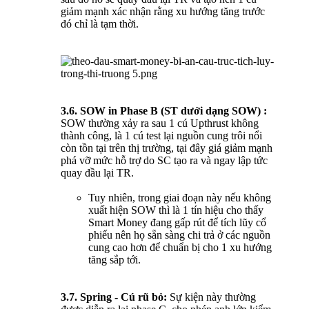
giảm mạnh xác nhận rằng xu hướng tăng trước
đó chỉ là tạm thời.
3.6. SOW in Phase B (ST dưới dạng SOW) :
SOW thường xảy ra sau 1 cú Upthrust không
thành công, là 1 cú test lại nguồn cung trôi nổi
còn tồn tại trên thị trường, tại đây giá giảm mạnh
phá vỡ mức hỗ trợ do SC tạo ra và ngay lập tức
quay đầu lại TR.
Tuy nhiên, trong giai đoạn này nếu không
xuất hiện SOW thì là 1 tín hiệu cho thấy
Smart Money đang gấp rút để tích lũy cổ
phiếu nên họ sẵn sàng chi trả ở các nguồn
cung cao hơn để chuẩn bị cho 1 xu hướng
tăng sắp tới.
3.7. Spring - Cú rũ bỏ:
Sự kiện này thường