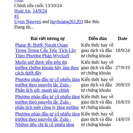
Chỉnh sửa cuối:
13/10/24
Hoài An
,
14/9/24
#1
Uyen Nguyen
and
huyhoang261203
like this.
Đang tải...
Bài viết tương tự
Diễn đàn
Date
Phase B: Bước Ngoặt Quan
Kiến thức hay về
Trọng Trong Cấu Trúc Tích Lũy
giao dịch và đầu
18/9/24
Theo Phương Pháp Wyckoff
tư chứng khoán
Muốn giữ được tiền trên thị
Kiến thức hay về
trường chứng khoán hãy làm theo
giao dịch và đầu
27/9/19
cách dưới đây
tư chứng khoán
Phương pháp đầu tư cổ phiếu tăng
Kiến thức hay về
trưởng theo nguyên tắc Zulu -
giao dịch và đầu
20/8/19
Phân tích sức mạnh tài chính
tư chứng khoán
Phương pháp đầu tư cổ phiếu tăng
Kiến thức hay về
trưởng theo nguyên tắc Zulu -
giao dịch và đầu
16/8/19
phân tích một công ty tăng trưởng
tư chứng khoán
Phương pháp đầu tư cổ phiếu tăng
Kiến thức hay về
trưởng theo nguyên tắc Zulu -
giao dịch và đầu
14/8/19
Những tiêu chí là cổ phiếu tăng
tư chứng khoán