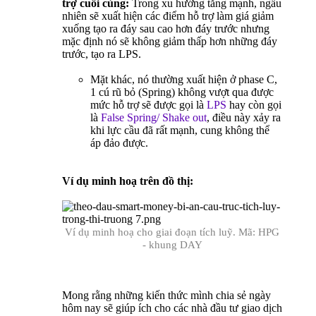
trợ cuối cùng:
Trong xu hướng tăng mạnh, ngẫu
nhiên sẽ xuất hiện các điểm hỗ trợ làm giá giảm
xuống tạo ra đáy sau cao hơn đáy trước nhưng
mặc định nó sẽ không giảm thấp hơn những đáy
trước, tạo ra LPS.
Mặt khác, nó thường xuất hiện ở phase C,
1 cú rũ bỏ (Spring) không vượt qua được
mức hỗ trợ sẽ được gọi là
LPS
hay còn gọi
là
False Spring/ Shake out
, điều này xảy ra
khi lực cầu đã rất mạnh, cung không thể
áp đảo được.
Ví dụ minh hoạ trên đồ thị:
Ví dụ minh hoạ cho giai đoạn tích luỹ. Mã: HPG
- khung DAY
Mong rằng những kiến thức mình chia sẻ ngày
hôm nay sẽ giúp ích cho các nhà đầu tư giao dịch