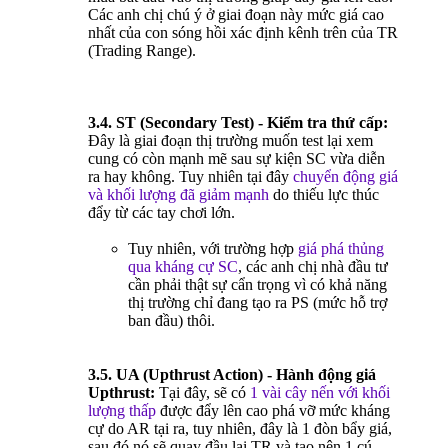
Các anh chị chú ý ở giai đoạn này mức giá cao
nhất của con sóng hồi xác định kênh trên của TR
(Trading Range).
3.4. ST (Secondary Test) - Kiểm tra thứ cấp:
Đây là giai đoạn thị trường muốn test lại xem
cung có còn mạnh mẽ sau sự kiện SC vừa diễn
ra hay không. Tuy nhiên tại đây
chuyển động giá
và khối lượng đã giảm mạnh
do thiếu lực thúc
đẩy từ các tay chơi lớn.
Tuy nhiên, với trường hợp
giá phá thủng
qua kháng cự SC
, các anh chị nhà đầu tư
cần phải thật sự cẩn trọng vì có khả năng
thị trường chỉ đang tạo ra PS (mức hỗ trợ
ban đầu) thôi.
3.5. UA (Upthrust Action) - Hành động giá
Upthrust:
Tại đây, sẽ có
1 vài cây nến với khối
lượng thấp
được đẩy lên cao phá vỡ mức kháng
cự do AR tại ra, tuy nhiên, đây là 1 đòn bẩy giá,
sau đó nó sẽ quay đầu lại TR và tạo nên 1 cú