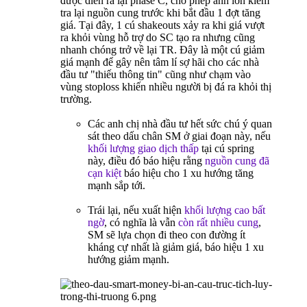
được diễn ra lại phase C, cho phép anh lớn kiểm
tra lại nguồn cung trước khi bắt đầu 1 đợt tăng
giá. Tại đây, 1 cú shakeouts xảy ra khi giá vượt
ra khỏi vùng hỗ trợ do SC tạo ra nhưng cũng
nhanh chóng trở về lại TR. Đây là một cú giảm
giá mạnh để gây nên tâm lí sợ hãi cho các nhà
đầu tư "thiếu thông tin" cũng như chạm vào
vùng stoploss khiến nhiều người bị đá ra khỏi thị
trường.
Các anh chị nhà đầu tư hết sức chú ý quan
sát theo dấu chân SM ở giai đoạn này, nếu
khối lượng giao dịch thấp
tại cú spring
này, điều đó báo hiệu rằng
nguồn cung đã
cạn kiệt
báo hiệu cho 1 xu hướng tăng
mạnh sắp tới.
Trái lại, nếu xuất hiện
khối lượng cao bất
ngờ
, có nghĩa là vẫn
còn rất nhiều cung
,
SM sẽ lựa chọn đi theo con đường ít
kháng cự nhất là giảm giá, báo hiệu 1 xu
hướng giảm mạnh.