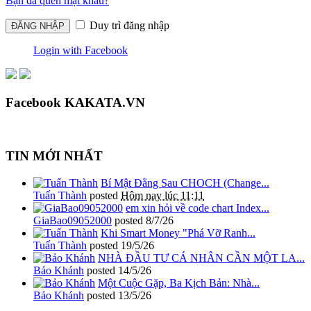
Bạn đã quên mật khẩu?
Duy trì đăng nhập
Login with Facebook
Facebook KAKATA.VN
TIN MỚI NHẤT
Bí Mật Đằng Sau CHOCH (Change...
Tuấn Thành
posted
Hôm nay lúc 11:11
em xin hỏi về code chart Index...
GiaBao09052000
posted
8/7/26
Khi Smart Money "Phá Vỡ Ranh...
Tuấn Thành
posted
19/5/26
NHÀ ĐẦU TƯ CÁ NHÂN CẦN MỘT LA...
Bảo Khánh
posted
14/5/26
Một Cuộc Gặp, Ba Kịch Bản: Nhà...
Bảo Khánh
posted
13/5/26