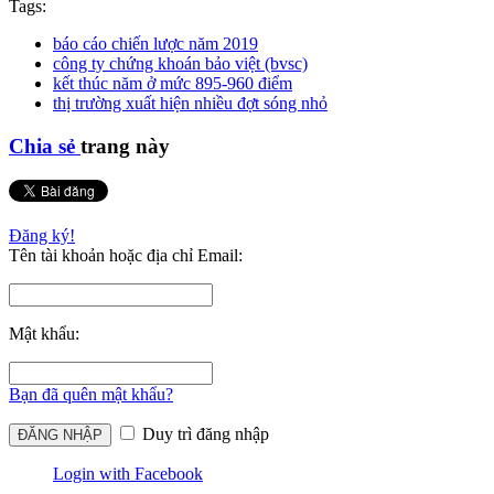
Tags:
báo cáo chiến lược năm 2019
công ty chứng khoán bảo việt (bvsc)
kết thúc năm ở mức 895-960 điểm
thị trường xuất hiện nhiều đợt sóng nhỏ
Chia sẻ
trang này
Đăng ký!
Tên tài khoản hoặc địa chỉ Email:
Mật khẩu:
Bạn đã quên mật khẩu?
Duy trì đăng nhập
Login with Facebook