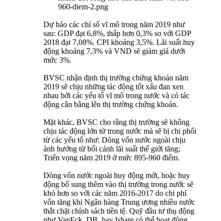
Dự báo các chỉ số vĩ mô trong năm 2019 như
sau: GDP đạt 6,8%, thấp hơn 0,3% so với GDP
2018 đạt 7,08%. CPI khoảng 3,5%. Lãi suất huy
động khoảng 7,3% và VND sẽ giảm giá dưới
mức 3%.
BVSC nhận định thị trường chứng khoán năm
2019 sẽ chịu những tác động tốt xấu đan xen
nhau bởi các yếu tố vĩ mô trong nước và có tác
động cân bằng lên thị trường chứng khoán.
Mặt khác, BVSC cho rằng thị trường sẽ không
chịu tác động lớn từ trong nước mà sẽ bị chi phối
từ các yếu tố như: Dòng vốn nước ngoài chịu
ảnh hưởng từ bối cảnh lãi suất thế giới tăng;
Triển vọng năm 2019 ở mức 895-960 điểm.
Dòng vốn nước ngoài huy động mới, hoặc huy
động bổ sung thêm vào thị trường trong nước sẽ
khó hơn so với các năm 2016-2017 do chi phí
vốn tăng khi Ngân hàng Trung ương nhiều nước
thắt chặt chính sách tiền tệ. Quỹ đầu tư thụ động
như VanEck, DB, hay Ishare có thể hoạt động