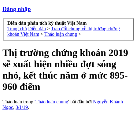
Đăng nhập
Diễn đàn phân tích kỹ thuật Việt Nam
Trang chủ
Diễn đàn
>
Trao đổi chung về thị trường chứng
khoán Việt Nam
>
Thảo luận chung
>
Thị trường chứng khoán 2019
sẽ xuất hiện nhiều đợt sóng
nhỏ, kết thúc năm ở mức 895-
960 điểm
Thảo luận trong '
Thảo luận chung
' bắt đầu bởi
Nguyễn Khánh
Ngọc
,
3/1/19
.