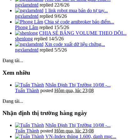
ngxlamdntd
replied
22/6/26
1 link robot mua bán do tự tay...
ngxlamdntd
replied
9/6/26
Chia sẻ code amibroker báo điểm...
Phong Lâm
replied
15/5/26
CHIA SẺ BẢNG VOLUME THEO DÕI...
shenlong
replied
14/5/26
Xin code xuất dữ liệu chứng...
ngxlamdntd
replied
5/5/26
Đang tải...
Xem nhiều
Nhận Định Thị Trường 10/08 -...
Tuấn Thành
posted
Hôm qua, lúc 23:08
Đang tải...
Nhận định thị trường hàng ngày
Nhận Định Thị Trường 10/08 -...
Tuấn Thành
posted
Hôm qua, lúc 23:08
VN-Index thủng 1.600, danh mục...