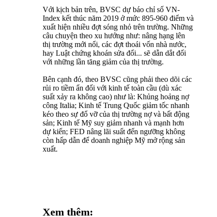
Với kịch bản trên, BVSC dự báo chỉ số VN-
Index kết thúc năm 2019 ở mức 895-960 điểm và
xuất hiện nhiều đợt sóng nhỏ trên trường. Những
câu chuyện theo xu hướng như: nâng hạng lên
thị trường mới nổi, các đợt thoái vốn nhà nước,
hay Luật chứng khoán sửa đổi... sẽ dẫn dắt đối
với những lần tăng giảm của thị trường.
Bên cạnh đó, theo BVSC cũng phải theo dõi các
rủi ro tiềm ẩn đối với kinh tế toàn cầu (dù xác
suất xảy ra không cao) như là: Khủng hoảng nợ
công Italia; Kinh tế Trung Quốc giảm tốc nhanh
kéo theo sự đổ vỡ của thị trường nợ và bất động
sản; Kinh tế Mỹ suy giảm nhanh và mạnh hơn
dự kiến; FED nâng lãi suất đến ngưỡng không
còn hấp dẫn để doanh nghiệp Mỹ mở rộng sản
xuất.
Xem thêm: