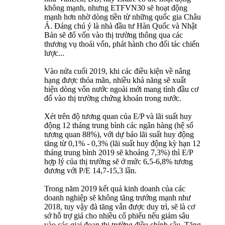
không mạnh, nhưng ETFVN30 sẽ hoạt động
mạnh hơn nhờ dòng tiền từ những quốc gia Châu
Á. Đáng chú ý là nhà đầu tư Hàn Quốc và Nhật
Bản sẽ đổ vốn vào thị trường thông qua các
thương vụ thoái vốn, phát hành cho đối tác chiến
lược...
Vào nửa cuối 2019, khi các điều kiện về nâng
hạng được thỏa mãn, nhiều khả năng sẽ xuất
hiện dòng vốn nước ngoài mới mang tính đầu cơ
đổ vào thị trường chứng khoán trong nước.
Xét trên độ tương quan của E/P và lãi suất huy
động 12 tháng trung bình các ngân hàng (hệ số
tương quan 88%), với dự báo lãi suất huy động
tăng từ 0,1% - 0,3% (lãi suất huy động kỳ hạn 12
tháng trung bình 2019 sẽ khoảng 7,3%) thì E/P
hợp lý của thị trường sẽ ở mức 6,5-6,8% tương
đương với P/E 14,7-15,3 lần.
Trong năm 2019 kết quả kinh doanh của các
doanh nghiệp sẽ không tăng trưởng mạnh như
2018, tuy vậy đà tăng vẫn được duy trì, sẽ là cơ
sở hỗ trợ giá cho nhiều cổ phiếu nếu giảm sâu
vào các giai đoạn thị trường điều chỉnh sâu. Tăng