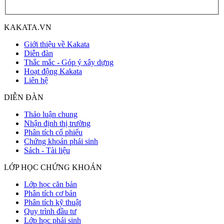
KAKATA.VN
Giới thiệu về Kakata
Diễn đàn
Thắc mắc - Góp ý xây dựng
Hoạt động Kakata
Liên hệ
DIỄN ĐÀN
Thảo luận chung
Nhận định thị trường
Phân tích cổ phiếu
Chứng khoán phái sinh
Sách - Tài liệu
LỚP HỌC CHỨNG KHOÁN
Lớp học căn bản
Phân tích cơ bản
Phân tích kỹ thuật
Quy trình đầu tư
Lớp học phái sinh