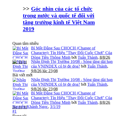
>>
Góc nhìn của các tổ chức
trong nước và quốc tế đối với
tăng trưởng kinh tế Việt Nam
2019
Quan tâm nhiều
Bí Mật Đằng Sau CHOCH (Change of
Character): Tín Hiệu "Thay Đổi Cuộc Chơi" Của
Dòng Tiền Thông Minh
bởi
Tuấn Thành
,
8/8/26
Nhận Định Thị Trường 10/08 - Sóng tăng dài hạn
lúc 11:11
của VNINDEX có bị đe dọa?
bởi
Tuấn Thành
,
9/8/26 lúc 23:08
Bài viết mới
Nhận Định Thị Trường 10/08 - Sóng tăng dài hạn
của VNINDEX có bị đe dọa?
bởi
Tuấn Thành
,
9/8/26 lúc 23:08
Bí Mật Đằng Sau CHOCH (Change of
Character): Tín Hiệu "Thay Đổi Cuộc Chơi" Của
Dòng Tiền Thông Minh
bởi
Tuấn Thành
,
8/8/26
Nguyễn Khánh Ngọc
,
3/1/19
lúc 11:11
#1
Đang tải...