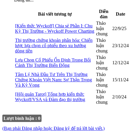
Diễn
Bài viết tương tự
Date
đàn
Thảo
[Kiến thức Wyckoff] Chia sẻ Phần I: Chu
luận
22/9/25
Kỳ Thị Trường - Wyckoff Power Charting
chung
Thị trường chứng khoán phân hóa: Chiến
Thảo
lược lựa chọn cổ phiếu theo xu hướng
luận
23/12/24
dòng tiền
chung
Thảo
Lựa Chọn Cổ Phiếu Ổn Định Trong Bối
luận
12/12/24
Cảnh Thị Trường Biến Động
chung
Tâm Lý Nhà Đầu Tư Trên Thị Trường
Thảo
Chứng Khoán Việt Nam: Sự Thận Trọng
luận
15/11/24
Và Kỳ Vọng
chung
Thảo
[Hội quán Tarot] Tổng hợp kiến thức
luận
2/10/24
Wyckoff/VSA và Đàm đạo thị trường
chung
Lượt bình luận : 0
(Bạn phải Đăng nhập hoặc Đăng ký để trả lời bài viết.)