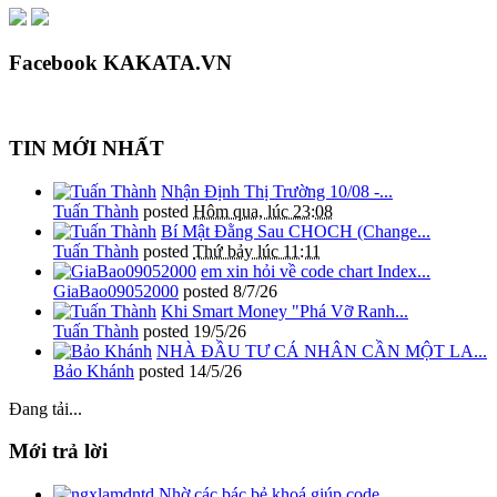
Facebook KAKATA.VN
TIN MỚI NHẤT
Nhận Định Thị Trường 10/08 -...
Tuấn Thành
posted
Hôm qua, lúc 23:08
Bí Mật Đằng Sau CHOCH (Change...
Tuấn Thành
posted
Thứ bảy lúc 11:11
em xin hỏi về code chart Index...
GiaBao09052000
posted
8/7/26
Khi Smart Money "Phá Vỡ Ranh...
Tuấn Thành
posted
19/5/26
NHÀ ĐẦU TƯ CÁ NHÂN CẦN MỘT LA...
Bảo Khánh
posted
14/5/26
Đang tải...
Mới trả lời
Nhờ các bác bẻ khoá giúp code...