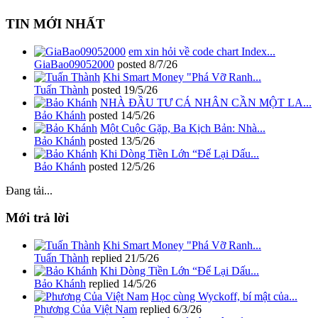
TIN MỚI NHẤT
em xin hỏi về code chart Index...
GiaBao09052000
posted
8/7/26
Khi Smart Money "Phá Vỡ Ranh...
Tuấn Thành
posted
19/5/26
NHÀ ĐẦU TƯ CÁ NHÂN CẦN MỘT LA...
Bảo Khánh
posted
14/5/26
Một Cuộc Gặp, Ba Kịch Bản: Nhà...
Bảo Khánh
posted
13/5/26
Khi Dòng Tiền Lớn “Để Lại Dấu...
Bảo Khánh
posted
12/5/26
Đang tải...
Mới trả lời
Khi Smart Money "Phá Vỡ Ranh...
Tuấn Thành
replied
21/5/26
Khi Dòng Tiền Lớn “Để Lại Dấu...
Bảo Khánh
replied
14/5/26
Học cùng Wyckoff, bí mật của...
Phương Của Việt Nam
replied
6/3/26