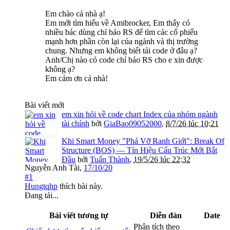
Em chào cả nhà ạ!
Em mới tìm hiểu về Amibrocker, Em thấy có
nhiều bác dùng chỉ báo RS để tìm các cổ phiếu
mạnh hơn phần còn lại của ngành và thị trường
chung. Nhưng em không biết tải code ở đâu ạ?
Anh/Chị nào có code chỉ báo RS cho e xin được
không ạ?
Em cảm ơn cả nhà!
Bài viết mới
em xin hỏi về code chart Index của nhóm ngành
tài chính
bởi
GiaBao09052000
,
8/7/26 lúc 10:21
Khi Smart Money "Phá Vỡ Ranh Giới": Break Of
Structure (BOS) — Tín Hiệu Cấu Trúc Mới Bắt
Đầu
bởi
Tuấn Thành
,
19/5/26 lúc 22:32
Nguyễn Anh Tài
,
17/10/20
#1
Hungtqhp
thích bài này.
Đang tải...
Bài viết tương tự
Diễn đàn
Date
Phân tích theo