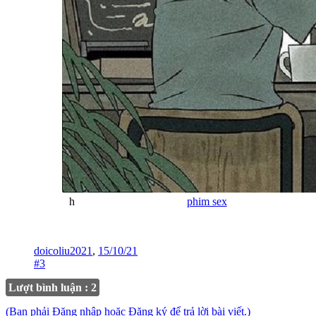
h
hãy đón nhận những bộ
phim sex
hay và tạo
cho cuộc sống mới hơn
doicoliu2021
,
15/10/21
#3
Lượt bình luận : 2
(Bạn phải Đăng nhập hoặc Đăng ký để trả lời bài viết.)