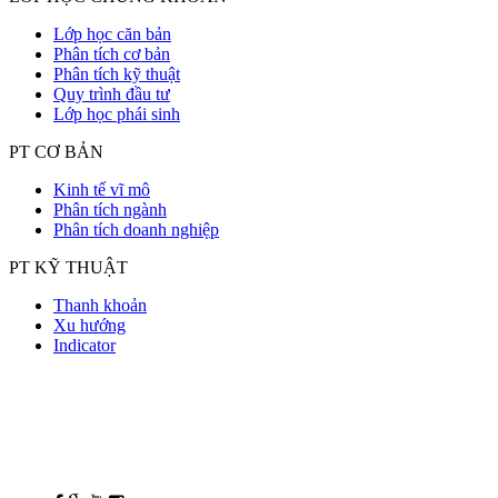
Lớp học căn bản
Phân tích cơ bản
Phân tích kỹ thuật
Quy trình đầu tư
Lớp học phái sinh
PT CƠ BẢN
Kinh tế vĩ mô
Phân tích ngành
Phân tích doanh nghiệp
PT KỸ THUẬT
Thanh khoản
Xu hướng
Indicator