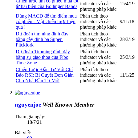
Chiến lược tìm cổ phiếu mua tốt
indicator và các
15/4/19
từ hai biên của Bollinger Bands
phương pháp khác
Dùng MACD để tìm điểm mua
Phân tích theo
cổ phiếu - Một chiến lược hiệu
indicator và các
9/11/18
quả !
phương pháp khác
Dự đoán timming đỉnh đáy
Phân tích theo
bằng cây đinh ba Super-
indicator và các
28/3/19
Pitckfork
phương pháp khác
Dự đoán Timming đỉnh đáy
Phân tích theo
bằng sự giao thoa của Fibo
indicator và các
25/3/19
Time Zone
phương pháp khác
Chiến Lược Đầu Tư Với Chỉ
Phân tích theo
Báo RSI: Bí Quyết Đơn Giản
indicator và các
11/1/25
Cho Nhà Đầu Tư Mới
phương pháp khác
nguyenjoe
Well-Known Member
Tham gia ngày:
18/7/21
Bài viết: