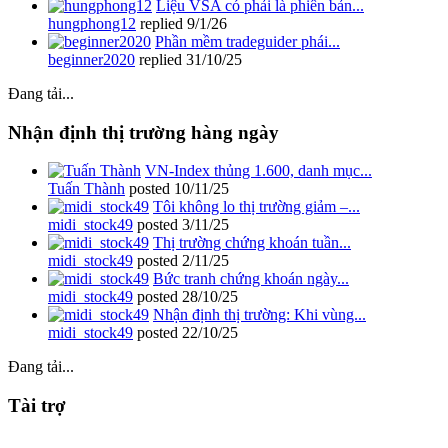
Liệu VSA có phải là phiên bản...
hungphong12
replied
9/1/26
Phần mềm tradeguider phái...
beginner2020
replied
31/10/25
Đang tải...
Nhận định thị trường hàng ngày
VN-Index thủng 1.600, danh mục...
Tuấn Thành
posted
10/11/25
Tôi không lo thị trường giảm –...
midi_stock49
posted
3/11/25
Thị trường chứng khoán tuần...
midi_stock49
posted
2/11/25
Bức tranh chứng khoán ngày...
midi_stock49
posted
28/10/25
Nhận định thị trường: Khi vùng...
midi_stock49
posted
22/10/25
Đang tải...
Tài trợ