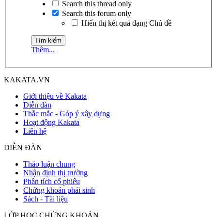
Search this thread only
Search this forum only
Hiển thị kết quả dạng Chủ đề
Thêm...
KAKATA.VN
Giới thiệu về Kakata
Diễn đàn
Thắc mắc - Góp ý xây dựng
Hoạt động Kakata
Liên hệ
DIỄN ĐÀN
Thảo luận chung
Nhận định thị trường
Phân tích cổ phiếu
Chứng khoán phái sinh
Sách - Tài liệu
LỚP HỌC CHỨNG KHOÁN