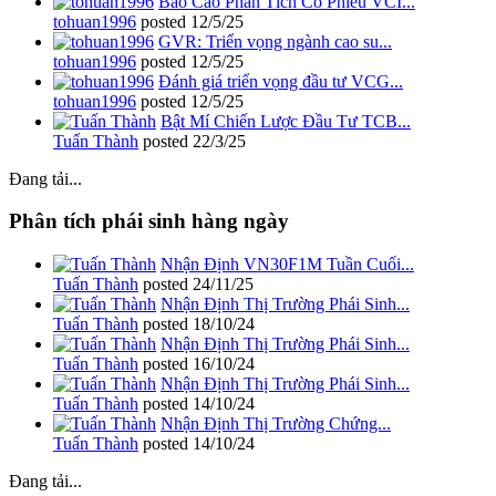
Báo Cáo Phân Tích Cổ Phiếu VCI...
tohuan1996
posted
12/5/25
GVR: Triển vọng ngành cao su...
tohuan1996
posted
12/5/25
Đánh giá triển vọng đầu tư VCG...
tohuan1996
posted
12/5/25
Bật Mí Chiến Lược Đầu Tư TCB...
Tuấn Thành
posted
22/3/25
Đang tải...
Phân tích phái sinh hàng ngày
Nhận Định VN30F1M Tuần Cuối...
Tuấn Thành
posted
24/11/25
Nhận Định Thị Trường Phái Sinh...
Tuấn Thành
posted
18/10/24
Nhận Định Thị Trường Phái Sinh...
Tuấn Thành
posted
16/10/24
Nhận Định Thị Trường Phái Sinh...
Tuấn Thành
posted
14/10/24
Nhận Định Thị Trường Chứng...
Tuấn Thành
posted
14/10/24
Đang tải...