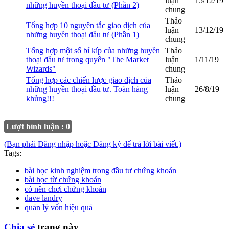
luận
15/12/19
những huyền thoại đầu tư (Phần 2)
chung
Thảo
Tổng hợp 10 nguyên tắc giao dịch của
luận
13/12/19
những huyền thoại đầu tư (Phần 1)
chung
Tổng hợp một số bí kíp của những huyền
Thảo
thoại đầu tư trong quyển "The Market
luận
1/11/19
Wizards"
chung
Tổng hợp các chiến lược giao dịch của
Thảo
những huyền thoại đầu tư. Toàn hàng
luận
26/8/19
khủng!!!
chung
Lượt bình luận : 0
(Bạn phải Đăng nhập hoặc Đăng ký để trả lời bài viết.)
Tags:
bài học kinh nghiệm trong đầu tư chứng khoán
bài học từ chứng khoán
có nên chơi chứng khoán
dave landry
quản lý vốn hiệu quả
Chia sẻ
trang này