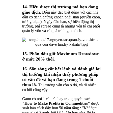
14. Hiểu được thị trường mà bạn đang
giao dịch.
Điều này đặc biệt đúng với các nhà
đầu cơ đánh chứng khoán phái sinh (quyền chọn,
tương lai,...). Ngày đáo hạn, sự biến động thị
trường, phí spread cũng là những yếu tố chi phối
quản lý vốn và cả quá trình giao dịch.
15. Phấn đấu giữ Maximum Drawdown
ở mức 20% thôi.
16. Sẵn sàng cắt hết lệnh và đánh giá lại
thị trường khi nhận thấy phương pháp
có vấn đề và bạn đang trong 1 chuỗi
thua lỗ.
Thị trường vẫn còn ở đó, và dĩ nhiên
cơ hội cũng vậy.
Gann có nói 1 câu rất hay trong quyển sách
"How to Make Profits in Commodities"
được
xuất bản cách đây hơn 50 năm rằng :
"Khi bạn
thua lỗ cả 3 lệnh, bất kể là lớn hay nhỏ, thì là