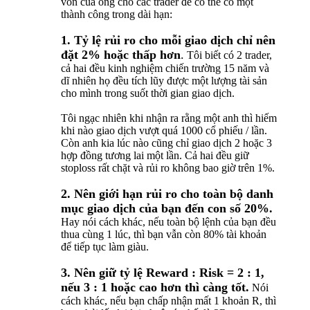
vốn của ông cho các trader để có thể có một
thành công trong dài hạn:
1. Tỷ lệ rủi ro cho mỗi giao dịch chỉ nên
đặt 2% hoặc thấp hơn
.
Tôi biết có 2 trader,
cả hai đều kinh nghiệm chiến trường 15 năm và
dĩ nhiên họ đều tích lũy được một lượng tài sản
cho mình trong suốt thời gian giao dịch.
Tôi ngạc nhiên khi nhận ra rằng một anh thì hiếm
khi nào giao dịch vượt quá 1000 cổ phiếu / lần.
Còn anh kia lúc nào cũng chỉ giao dịch 2 hoặc 3
hợp đồng tương lai một lần. Cả hai đều giữ
stoploss rất chặt và rủi ro không bao giờ trên 1%.
2. Nên giới hạn rủi ro cho toàn bộ danh
mục giao dịch của bạn đến con số 20%.
Hay nói cách khác, nếu toàn bộ lệnh của bạn đều
thua cùng 1 lúc, thì bạn vẫn còn 80% tài khoản
để tiếp tục làm giàu.
3. Nên giữ tỷ lệ Reward : Risk = 2 : 1,
nếu 3 : 1 hoặc cao hơn thì càng tốt.
Nói
cách khác, nếu bạn chấp nhận mất 1 khoản R, thì