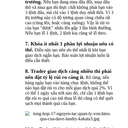
trường.
Nếu bạn đang mua dầu đốt, mua dầu
thô và mua gas thì thực chất không phải bạn vào
3 lệnh đâu, mà chỉ vào 1 lệnh duy nhất thôi. Vì 3
thị trường này có độ tương quan cùng chiều rất
cao (cùng lên, hoặc cùng xuống). Vậy là rủi ro
của bạn "được" nhân lên gấp 3 lần bình thường.
Nếu bạn lỗ 1 lệnh, 2 lệnh kia cũng sẽ lỗ theo.
7. Khóa ít nhất 1 phần lợi nhuận nếu có
thể.
Điều này tạo nên ưu thế nhất là khi bạn
giao dịch ngắn hạn. Bảo toàn lợi nhuận luôn là
điều cần thiết.
8. Trader giao dịch càng nhiều thì phải
nên đặt tỷ lệ rủi ro càng ít.
Rõ ràng, nếu
hàng ngày bạn vào hàng chục lệnh, không thể
nào bạn đặt rủi ro cho mỗi giao dịch quá 2%. Vì
có thể 1 ngày xấu trời nào đó, chỉ cần 1 lệnh bạn
đặt rủi ro quá cao mà thua lỗ thì cũng có thể quét
sạch mọi thành quả của bạn.