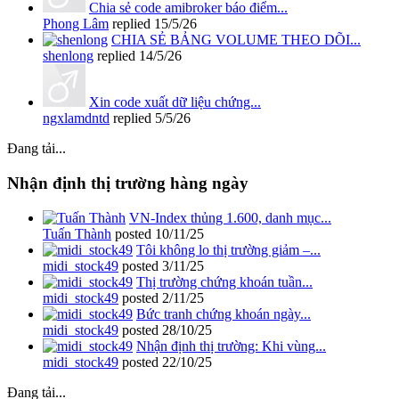
Chia sẻ code amibroker báo điểm...
Phong Lâm
replied
15/5/26
CHIA SẺ BẢNG VOLUME THEO DÕI...
shenlong
replied
14/5/26
Xin code xuất dữ liệu chứng...
ngxlamdntd
replied
5/5/26
Đang tải...
Nhận định thị trường hàng ngày
VN-Index thủng 1.600, danh mục...
Tuấn Thành
posted
10/11/25
Tôi không lo thị trường giảm –...
midi_stock49
posted
3/11/25
Thị trường chứng khoán tuần...
midi_stock49
posted
2/11/25
Bức tranh chứng khoán ngày...
midi_stock49
posted
28/10/25
Nhận định thị trường: Khi vùng...
midi_stock49
posted
22/10/25
Đang tải...