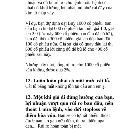
nhuận và đủ bù rủi ro cho lệnh mới. Lệnh cũ
phải có khối lượng lớn nhất, nó như cái đáy của
kim tử tháp vậy.
Ví dụ, bạn dự định đặt Buy 1000 cổ phiếu, ban
đầu bạn chỉ đặt 600 cổ phiếu tại mức giá 1.0, giá
lên 2.0 (lúc này 600 cổ phiếu ban đầu đã có lời),
bạn đặt thêm 300 cổ phiếu, giá lên tiếp bạn đặt
100 cổ phiếu nữa. Giả sử giá có quay đầu lại thì
600 cổ phiếu lời cũng đủ để bù lỗ cho 400 cổ
phiếu sau này.
Nhưng hãy nhớ, tổng rủi ro cho 1000 cổ phiếu
vẫn không được quá 2%.
12. Luôn luôn phải có một mức cắt lỗ.
Cắt lỗ bằng mắt không tồn tại đâu anh em ạ.
13. Một khi giá đi đúng hướng của bạn,
lợi nhuận vượt qua rủi ro ban đầu, nên
thoát 1 nửa lệnh, vào dời stoploss về
điểm hòa vốn.
Bạn sẽ có lợi rất nhiều, thoát
được nạn tạo gap nửa đêm, tin ra, thiên nga
đen,... Rủi ro hoàn toàn bị mất.