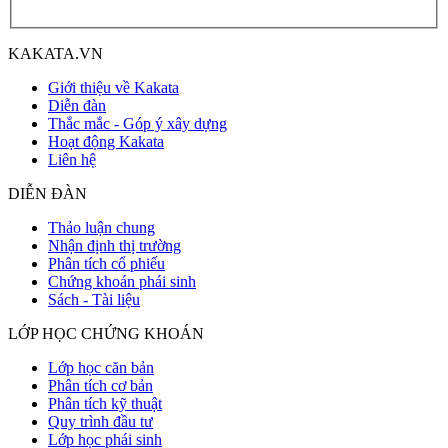
KAKATA.VN
Giới thiệu về Kakata
Diễn đàn
Thắc mắc - Góp ý xây dựng
Hoạt động Kakata
Liên hệ
DIỄN ĐÀN
Thảo luận chung
Nhận định thị trường
Phân tích cổ phiếu
Chứng khoán phái sinh
Sách - Tài liệu
LỚP HỌC CHỨNG KHOÁN
Lớp học căn bản
Phân tích cơ bản
Phân tích kỹ thuật
Quy trình đầu tư
Lớp học phái sinh