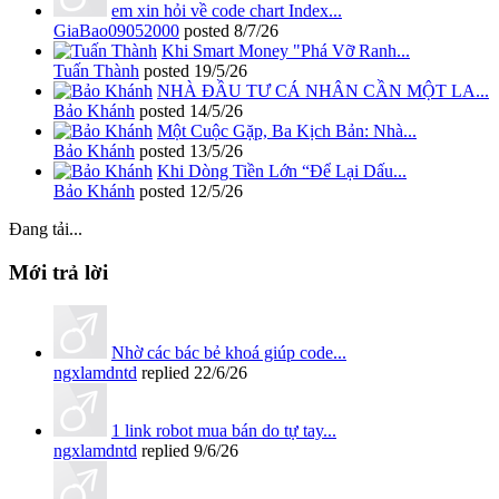
em xin hỏi về code chart Index...
GiaBao09052000
posted
8/7/26
Khi Smart Money "Phá Vỡ Ranh...
Tuấn Thành
posted
19/5/26
NHÀ ĐẦU TƯ CÁ NHÂN CẦN MỘT LA...
Bảo Khánh
posted
14/5/26
Một Cuộc Gặp, Ba Kịch Bản: Nhà...
Bảo Khánh
posted
13/5/26
Khi Dòng Tiền Lớn “Để Lại Dấu...
Bảo Khánh
posted
12/5/26
Đang tải...
Mới trả lời
Nhờ các bác bẻ khoá giúp code...
ngxlamdntd
replied
22/6/26
1 link robot mua bán do tự tay...
ngxlamdntd
replied
9/6/26