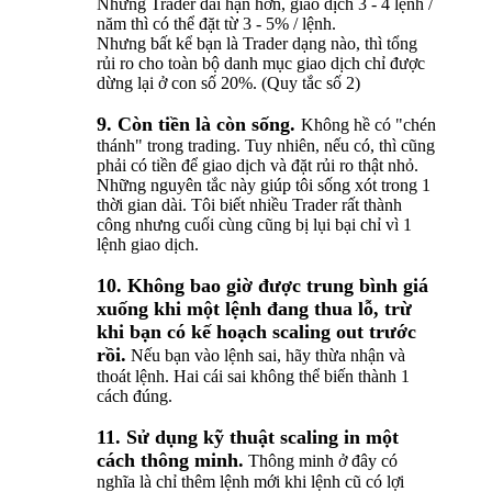
Những Trader dài hạn hơn, giao dịch 3 - 4 lệnh /
năm thì có thể đặt từ 3 - 5% / lệnh.
Nhưng bất kể bạn là Trader dạng nào, thì tổng
rủi ro cho toàn bộ danh mục giao dịch chỉ được
dừng lại ở con số 20%. (Quy tắc số 2)
9. Còn tiền là còn sống.
Không hề có "chén
thánh" trong trading. Tuy nhiên, nếu có, thì cũng
phải có tiền để giao dịch và đặt rủi ro thật nhỏ.
Những nguyên tắc này giúp tôi sống xót trong 1
thời gian dài. Tôi biết nhiều Trader rất thành
công nhưng cuối cùng cũng bị lụi bại chỉ vì 1
lệnh giao dịch.
10. Không bao giờ được trung bình giá
xuống khi một lệnh đang thua lỗ, trừ
khi bạn có kế hoạch scaling out trước
rồi.
Nếu bạn vào lệnh sai, hãy thừa nhận và
thoát lệnh. Hai cái sai không thể biến thành 1
cách đúng.
11. Sử dụng kỹ thuật scaling in một
cách thông minh.
Thông minh ở đây có
nghĩa là chỉ thêm lệnh mới khi lệnh cũ có lợi