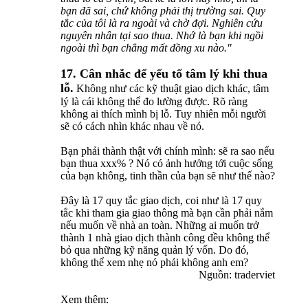
bạn đã sai, chứ không phải thị trường sai. Quy
tắc của tôi là ra ngoài và chờ đợi. Nghiên cứu
nguyên nhân tại sao thua. Nhớ là bạn khi ngồi
ngoài thì bạn chẳng mất đồng xu nào."
17. Cân nhắc để yếu tố tâm lý khi thua
lỗ.
Không như các kỹ thuật giao dịch khác, tâm
lý là cái không thể đo lường được. Rõ ràng
không ai thích mình bị lỗ. Tuy nhiên mỗi người
sẽ có cách nhìn khác nhau về nó.
Bạn phải thành thật với chính mình: sẽ ra sao nếu
bạn thua xxx% ? Nó có ảnh hưởng tới cuộc sống
của bạn không, tinh thần của bạn sẽ như thế nào?
Đây là 17 quy tắc giao dịch, coi như là 17 quy
tắc khi tham gia giao thông mà bạn cần phải nắm
nếu muốn về nhà an toàn. Những ai muốn trở
thành 1 nhà giao dịch thành công đều không thể
bỏ qua những kỹ năng quản lý vốn. Do đó,
không thể xem nhẹ nó phải không anh em?
Nguồn: traderviet​
Xem thêm: