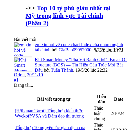
->>
Top 10 tỷ phú giàu nhất tại
Mỹ trong lĩnh vực Tài chính
(Phần 2)
Bài viết mới
em xin hỏi về code chart Index của nhóm ngành
tài chính
bởi
GiaBao09052000
,
8/7/26 lúc 10:21
Khi Smart Money "Phá Vỡ Ranh Giới": Break Of
Structure (BOS) — Tín Hiệu Cấu Trúc Mới Bắt
Đầu
bởi
Tuấn Thành
,
19/5/26 lúc 22:32
Orion
,
20/11/19
#1
Đang tải...
Diễn
Bài viết tương tự
Date
đàn
Thảo
[Hội quán Tarot] Tổng hợp kiến thức
luận
2/10/24
Wyckoff/VSA và Đàm đạo thị trường
chung
Thảo
Tổng hợp 10 nguyên tắc giao dịch của